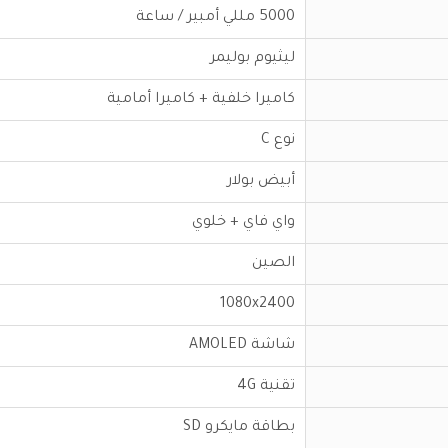
5000 مللي أمبير / ساعة
ليثيوم بوليمر
كاميرا خلفية + كاميرا أمامية
نوع C
أبيض بولار
واي فاي + خلوي
الصين
1080x2400
شاشة AMOLED
تقنية 4G
بطاقة مايكرو SD