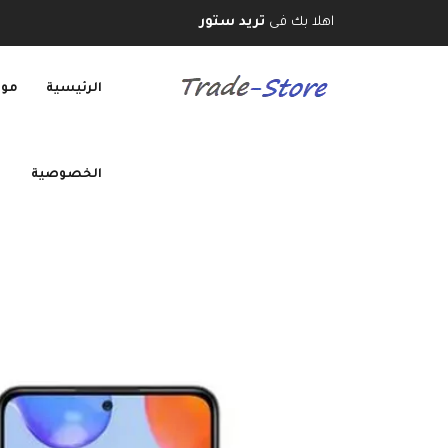
اهلا بك فى
تريد ستور
الرئيسية
موب
الخصوصية