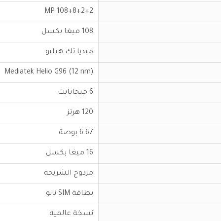
108+8+2+2 MP
108 ميغا بكسل
ميديا تك هيليو
Mediatek Helio G96 (12 nm)
6 جيجابايت
120 هرتز
6.67 بوصة
16 ميغا بكسل
مزدوج الشريحة
بطاقة SIM نانو
نسخة عالمية