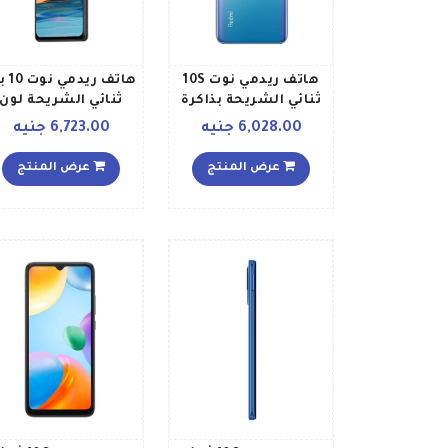
هاتف ريدمي نوت 10S
هاتف ريدم
ثنائي الشريحة بذاكرة
ثنائي الشريحة لون
رام سعة 8 جيجابايت
رمادي أونيكس بذاكر
6,028.00 جنيه
6,723.00 جنيه
وذاكرة داخلية سعة 128
رام 6 جيجابايت وذاكر
جيجابايت يدعم تقنية
128 جيجابايت يدعم
عرض المنتج
عرض المنتج
4G LTE بلون أزرق
تقنية 4G LTE
محيطي إصدار عالمي