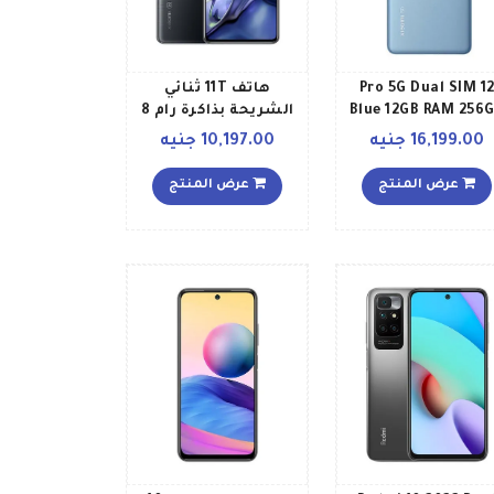
12 Pro 5G Dual SIM
هاتف 11T ثنائي
Blue 12GB RAM 256
الشريحة بذاكرة رام 8
Global Version
جيجابايت وذاكرة داخلية
16,199.00 جنيه
10,197.00 جنيه
256 جيجابايت ويدعم
تقنية 5G، بلون رمادي
عرض المنتج
عرض المنتج
ميتيورايت إصدار
العالمي