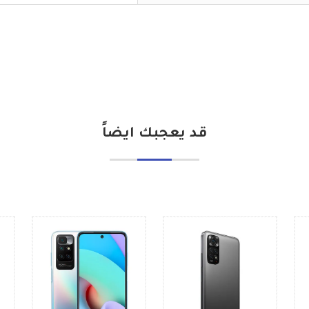
قد يعجبك ايضاً