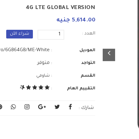
4G LTE GLOBAL VERSION
5,614.00 جنيه
العدد :
شراء الآن
: RdmNot11Pro/6GB64GB/ME-White
الموديل
: متوفر
التواجد
:
القسم
شاومي
التقييم العام
:
شارك :