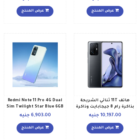
جيجابايت ويدعم تقنية 4G
LTE بلون أزرق بحري إصدار
عرض المنتج
عرض المنتج
عالمي
هاتف 11T ثنائي الشريحة
Redmi Note 11 Pro 4G Dual
بذاكرة رام 8 جيجابايت وذاكرة
Sim Twilight Star Blue 6GB
داخلية 256 جيجابايت ويدعم
RAM 128GB Global version
10,197.00 جنيه
6,903.00 جنيه
تقنية 5G، بلون رمادي
ميتيورايت إصدار العالمي
عرض المنتج
عرض المنتج