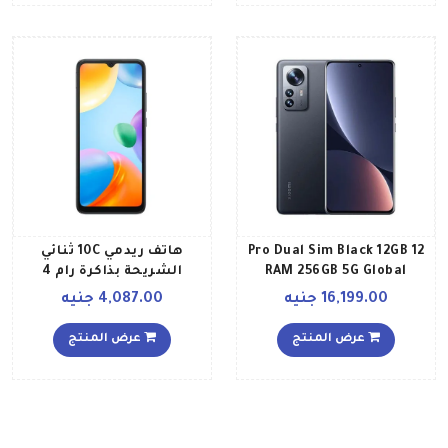
12 Pro Dual Sim Black 12GB
هاتف ريدمي 10C ثنائي
RAM 256GB 5G Global
الشريحة بذاكرة رام 4
Version
جيجابايت وذاكرة داخلية 64
16,199.00 جنيه
4,087.00 جنيه
جيجابايت ويدعم تقنية 4G
LTE بلون رمادي جرافيت
عرض المنتج
عرض المنتج
إصدار عالمي