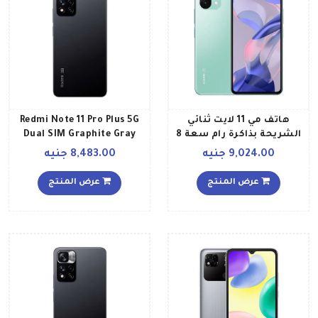
هاتف مي 11 لايت ثنائي
Redmi Note 11 Pro Plus 5G
الشريحة بذاكرة رام سعة 8
Dual SIM Graphite Gray
جيجابايت وذاكرة داخلية
8GB RAM 128GB Global
9,024.00 جنيه
8,483.00 جنيه
سعة 256 جيجابايت ويدعم
Version
تقنية 5G، لون أخضر
عرض المنتج
عرض المنتج