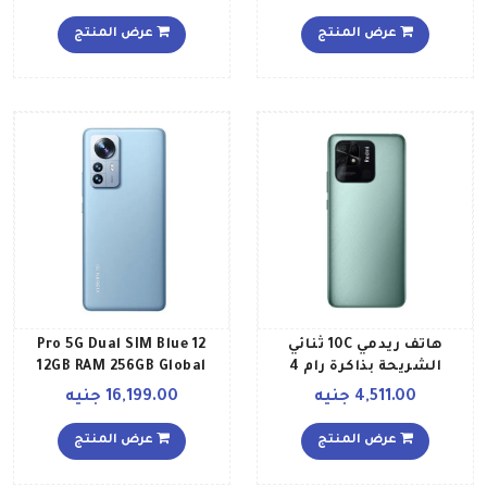
سعة 128 جيجابايت يدعم
تقنية 5G الإصدار العالمي
عرض المنتج
عرض المنتج
بلون أزرق نايت تايم
هاتف ريدمي 10C ثنائي
12 Pro 5G Dual SIM Blue
الشريحة بذاكرة رام 4
12GB RAM 256GB Global
جيجابايت وذاكرة داخلية 64
Version
4,511.00 جنيه
16,199.00 جنيه
جيجابايت ويدعم تقنية 4G
LTE بلون أخضر مينت إصدار
عرض المنتج
عرض المنتج
عالمي