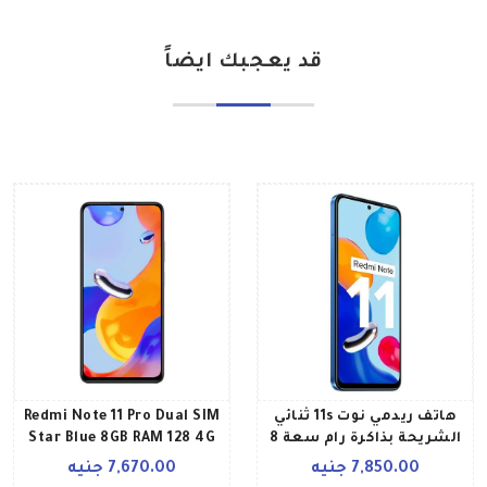
قد يعجبك ايضاً
هاتف ريدمي نوت 11s ثنائي
Redmi Note 11 Pro Dual SIM
الشريحة بذاكرة رام سعة 8
Star Blue 8GB RAM 128 4G
جيجابايت وذاكرة داخلية
Global Version
7,850.00 جنيه
7,670.00 جنيه
سعة 128 جيجابايت ويدعم