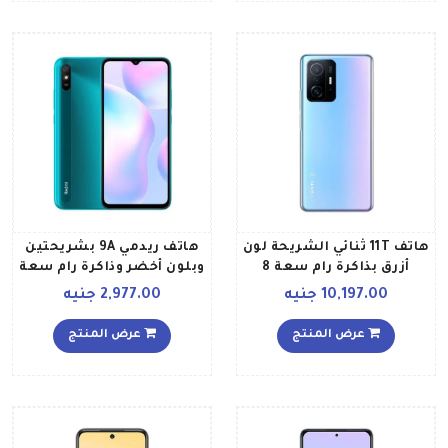
هاتف 11T ثنائي الشريحة لون
هاتف ريدمي 9A بشريحتين
أزرق بذاكرة رام سعة 8
وبلون أخضر وذاكرة رام سعة
جيجابايت وذاكرة داخلية
2 جيجابايت وذاكرة داخلية
10,197.00 جنيه
2,977.00 جنيه
سعة 256 جيجابايت ويدعم
سعة 32 جيجابايت ويدعم
تقنية 5G
تقنية 4G LTE النسخة
عرض المنتج
عرض المنتج
العالمية