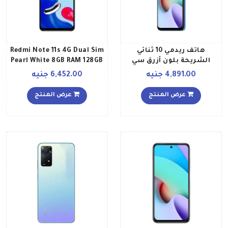
هاتف ريدمي 10 ثنائي
Redmi Note 11s 4G Dual Sim
الشريحة بلون أزرق سي
Pearl White 8GB RAM 128GB
وذاكرة رام سعة 4 جيجابايت
Middle East Version
4,891.00 جنيه
6,452.00 جنيه
وذاكرة داخلية سعة 128
جيجابايت ويدعم تقنية 4G
عرض المنتج
عرض المنتج
LTE إصدار عالمي