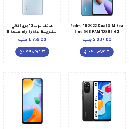
Redmi 10 2022 Dual SIM Sea
هاتف نوت 10 برو ثنائي
Blue 6GB RAM 128GB 4G
الشريحة بذاكرة رام سعة 8
Global Version
جيجابايت وذاكرة داخلية
5,007.00 جنيه
6,759.00 جنيه
سعة 128 جيجابايت ويدعم
تقنية 4G LTE، لون أزرق
عرض المنتج
عرض المنتج