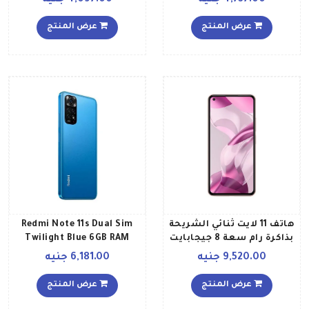
4,737.00 جنيه
4,097.00 جنيه
ذاكرة داخلية سعة 128
جيجابايت ويدعم تقنية 4G
جيجابايت، تقنية 4G LTE
LTE بلون أزرق محيطي إصدار
عرض المنتج
عرض المنتج
إصدار عالمي
عالمي
هاتف 11 لايت ثنائي الشريحة
Redmi Note 11s Dual Sim
بذاكرة رام سعة 8 جيجابايت
Twilight Blue 6GB RAM
وذاكرة داخلية سعة 256
128GB 4G LTE
9,520.00 جنيه
6,181.00 جنيه
جيجابايت ويدعم تقنية 5G
NE بلون وردي خوخي إصدار
عرض المنتج
عرض المنتج
عالمي