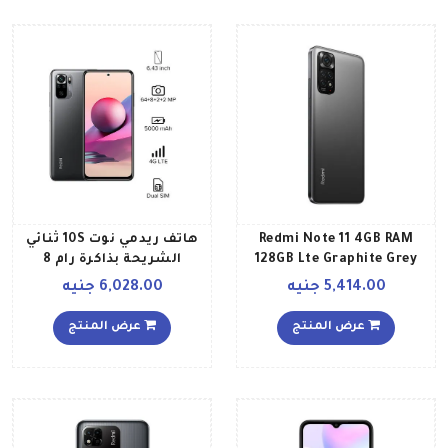
Redmi Note 11 4GB RAM
هاتف ريدمي نوت 10S ثنائي
128GB Lte Graphite Grey
الشريحة بذاكرة رام 8
جيجابايت وذاكرة داخلية 128
5,414.00 جنيه
6,028.00 جنيه
جيجابايت، ويدعم تقنية 4G
LTE بلون رمادي أونيكس
عرض المنتج
عرض المنتج
إصدار عالمي