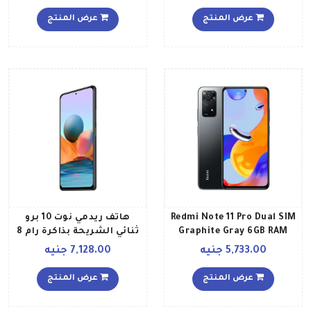
جيجابايت يدعم تقنية 4G
سعة 128 جيجابايت يدعم
LTE، لون رمادي
تقنية 4G LTE بلون أزرق
عرض المنتج
عرض المنتج
محيطي إصدار عالمي
Redmi Note 11 Pro Dual SIM
هاتف ريدمي نوت 10 برو
Graphite Gray 6GB RAM
ثنائي الشريحة بذاكرة رام 8
64GB 4G Global Version
جيجابايت وذاكرة داخلية 128
5,733.00 جنيه
7,128.00 جنيه
جيجابايت ويدعم تقنية 4G
LTE، بلون رمادي أونيكس
عرض المنتج
عرض المنتج
إصدار عالمي