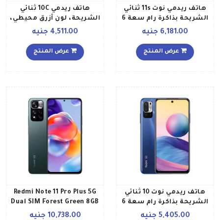
هاتف ريدمي نوت 11s ثنائي
هاتف ريدمي 10C ثنائي
الشريحة بذاكرة رام سعة 6
الشريحة، لون أزرق محيطي،
جيجابايت وذاكرة داخلية
ذاكرة رام سعة 4 جيجابايت،
6,181.00 جنيه
4,511.00 جنيه
سعة 128 جيجابايت ويدعم
ذاكرة داخلية سعة 128
تقنية 4G LTE، لون رمادي
جيجابايت، تقنية 4G LTE
عرض المنتج
عرض المنتج
جرافيتي إصدار عالمي
إصدار عالمي
هاتف ريدمي نوت 10 ثنائي
Redmi Note 11 Pro Plus 5G
الشريحة بذاكرة رام سعة 6
Dual SIM Forest Green 8GB
جيجابايت وذاكرة داخلية
RAM 256GB Global Version
5,405.00 جنيه
10,738.00 جنيه