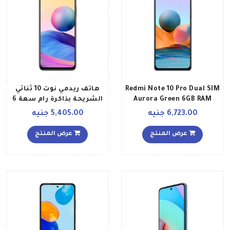
Redmi Note 10 Pro Dual SIM
هاتف ريدمي نوت 10 ثنائي
Aurora Green 6GB RAM
الشريحة بذاكرة رام سعة 6
128GB 4G LTE
جيجابايت وذاكرة داخلية
6,723.00 جنيه
5,405.00 جنيه
سعة 128 جيجابايت ويدعم
تقنية 5G إصدار عالمي بلون
عرض المنتج
عرض المنتج
رمادي جرافيتي