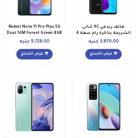
هاتف ريدمي 9C ثنائي
Redmi Note 11 Pro Plus 5G
الشريحة بذاكرة رام سعة 4
Dual SIM Forest Green 8GB
جيجابايت وذاكرة داخلية
RAM 128GB Global Version
3,879.00 جنيه
9,728.00 جنيه
سعة 128 جيجابايت ويدعم
تقنية 4G LTE، بلون رمادي
عرض المنتج
عرض المنتج
ميدنايت