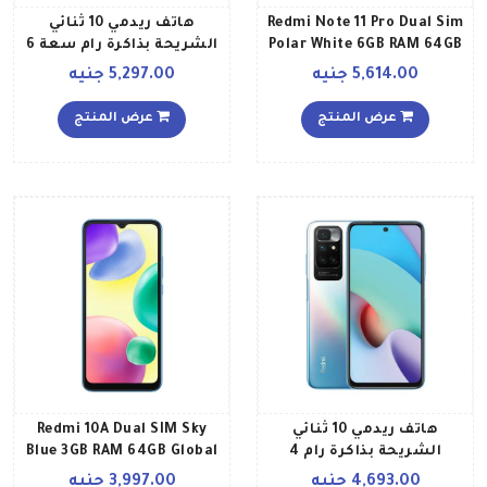
Redmi Note 11 Pro Dual Sim
هاتف ريدمي 10 ثنائي
Polar White 6GB RAM 64GB
الشريحة بذاكرة رام سعة 6
4G LTE Global Version
جيجابايت وذاكرة داخلية
5,614.00 جنيه
5,297.00 جنيه
سعة 128 جيجابايت ويدعم
تقنية 4G LTE إصدار عالمي،
عرض المنتج
عرض المنتج
لون رمادي كربون
هاتف ريدمي 10 ثنائي
Redmi 10A Dual SIM Sky
الشريحة بذاكرة رام 4
Blue 3GB RAM 64GB Global
جيجابايت وذاكرة داخلية 64
Version
4,693.00 جنيه
3,997.00 جنيه