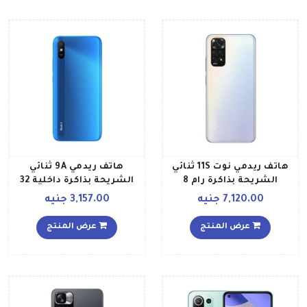
هاتف ريدمي نوت 11S ثنائي
هاتف ريدمي 9A ثنائي
الشريحة بذاكرة رام 8
الشريحة بذاكرة داخلية 32
جيجابايت وذاكرة داخلية 128
جيجابايت وذاكرة رام 2
7,120.00 جنيه
3,157.00 جنيه
جيجابايت ويدعم تقنية 4G
جيجابايت ويدعم تقنية 4G
LTE بلون أبيض لؤلؤي إصدار
LTE، لون أزرق
عرض المنتج
عرض المنتج
عالمي