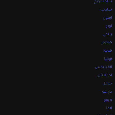
سامسونج
شاومي
ايفون
اوبو
ريلمي
هواوي
هونور
نوكيا
انفينيكس
ام تاتش
جوجل
داراغو
فيفو
لافا