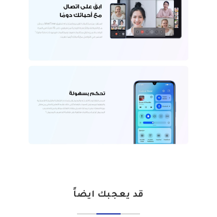
قد يعجبك ايضاً