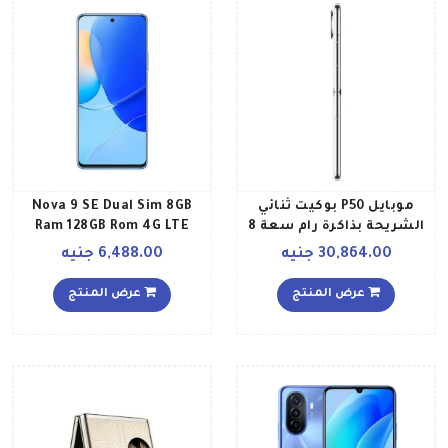
موبايل P50 بوكيت ثنائي
Nova 9 SE Dual Sim 8GB
الشريحة بذاكرة رام سعة 8
Ram 128GB Rom 4G LTE
جيجابايت وذاكرة داخلية
Crystal Blue
30,864.00 جنيه
6,488.00 جنيه
سعة 256 جيجابايت إصدار
الشرق الأوسط، لون أبيض
عرض المنتج
عرض المنتج