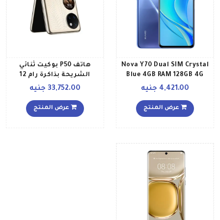
Nova Y70 Dual SIM Crystal
هاتف P50 بوكيت ثنائي
Blue 4GB RAM 128GB 4G
الشريحة بذاكرة رام 12
Middle East Version
جيجابايت وذاكرة داخلية 512
4,421.00 جنيه
33,752.00 جنيه
جيجابايت لون ذهبي إصدار
الشرق الأوسط
عرض المنتج
عرض المنتج