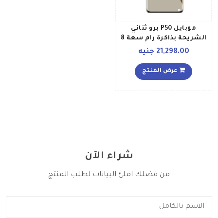
موبايل P50 برو ثنائي
الشريحة بذاكرة رام سعة 8
جيجابايت وذاكرة داخلية
21,298.00 جنيه
سعة 256 جيجابايت إصدار
الشرق الأوسط، لون ذهبي
عرض المنتج
كوكوا
شراء الآن
من فضلك املئ البيانات لطلب المنتج