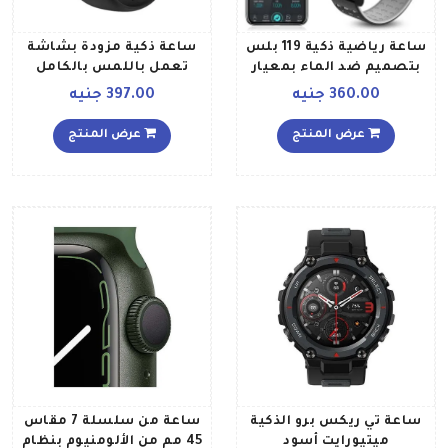
ساعة رياضية ذكية 119 بلس
ساعة ذكية مزودة بشاشة
بتصميم ضد الماء بمعيار
تعمل باللمس بالكامل
حماية IP67 وبمقياس لنبض
وتقنية بلوتوث ووظيفة
360.00 جنيه
397.00 جنيه
القلب أخضر
الاتصال مع سوار قابل
للاستبدال أسود
عرض المنتج
عرض المنتج
ساعة تي ريكس برو الذكية
ساعة من سلسلة 7 مقاس
ميتيورايت أسود
45 مم من الألومنيوم بنظام