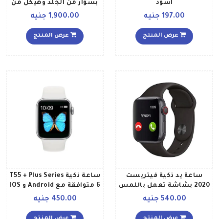
أسود
بسوار من الجلد وهيكل من
الألومنيوم وبتصميم صغير
197.00 جنيه
1,900.00 جنيه
الحجم وخفيف الوزن، لون
ذهبي بني موكا
عرض المنتج
عرض المنتج
ساعة يد ذكية فيتريست
ساعة ذكية T55 + Plus Series
2020 بشاشة تعمل باللمس
6 متوافقة مع Android و IOS
طراز T500 أسود
540.00 جنيه
450.00 جنيه
عرض المنتج
عرض المنتج