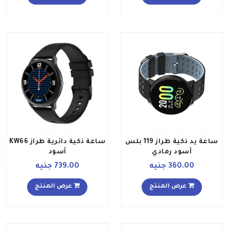
أنظمة تشغيل أندرويد وآي
أو إس أسود
ساعة يد ذكية طراز 119 بلس
ساعة ذكية دائرية طراز KW66
أسود رمادي
أسود
360.00 جنيه
739.00 جنيه
عرض المنتج
عرض المنتج