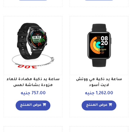
ساعة يد ذكية مي ووتش
ساعة يد ذكية مضادة للماء
لايت أسود
مزودة بشاشة لمس
وخاصية تتبع معدل ضربات
1,262.00 جنيه
757.00 جنيه
القلب بتصميم مربع كامل
لأجهزة أندرويد iOS أسود
عرض المنتج
عرض المنتج