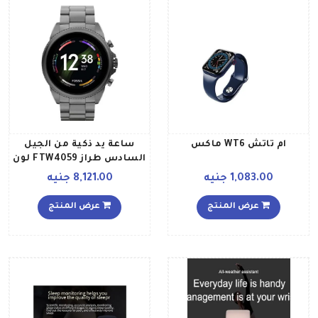
ام تاتش WT6 ماكس
ساعة يد ذكية من الجيل
السادس طراز FTW4059 لون
أسود
1,083.00 جنيه
8,121.00 جنيه
عرض المنتج
عرض المنتج