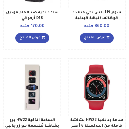
سوار 119 بلس ذكي متعدد
ساعة ذكية ضد الماء موديل
الوظائف للياقة البدنية
D18 أرجواني
رمادي
360.00 جنيه
170.00 جنيه
عرض المنتج
عرض المنتج
ساعة يد ذكية HW22 بشاشة
الساعة الذكية HW22 برو
كاملة من السلسلة 6 أحمر
بشاشة مُقسمة مع زر جانبي