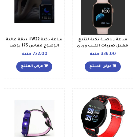
ساعة رياضية ذكية لتتبع
ساعة ذكية HW22 بدقة عالية
معدل ضربات القلب وردي
الوضوح مقاس 175 بوصة
مزودة بتقنية IPS وتعمل
336.00 جنيه
722.00 جنيه
باللمس بالكامل، طراز
HW22 أسود
عرض المنتج
عرض المنتج