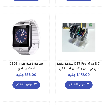
مستوى طريق الماراثون لون
أسود
DT7 Pro Max N01 ساعة ذكية
ساعة ذكية طراز DZ09
جي بي اس وشحن لاسلكي
أبيضرمادي
رياضي لأجهزة آيفون
1,172.00 جنيه
338.00 جنيه
وأندرويد أسود
عرض المنتج
عرض المنتج