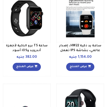
ساعة يد ذكية HW22، إصدار
ساعة T5 برو الذكية لأجهزة
عالمي، بشاشة IPS تعمل
أندرويد وiOS أسود
باللمس بالكامل، و بدقة
1,154.00 جنيه
382.00 جنيه
عالية الوضوح، مقاس 175
بوصة، طراز MTK 2502D
عرض المنتج
عرض المنتج
أسود