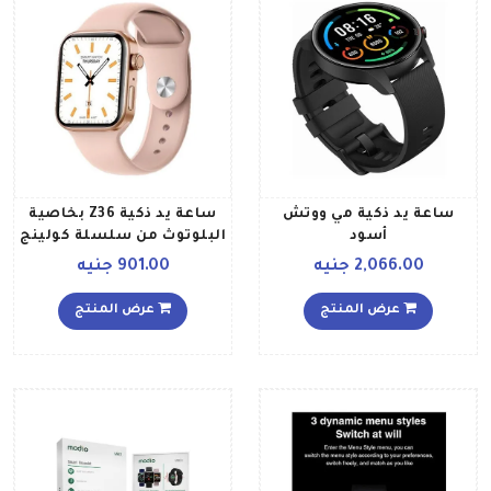
ساعة يد ذكية مي ووتش
ساعة يد ذكية Z36 بخاصية
أسود
البلوتوث من سلسلة كولينج
7 مع شحن لاسلكي بتقنية
2,066.00 جنيه
901.00 جنيه
تشي وردي
عرض المنتج
عرض المنتج