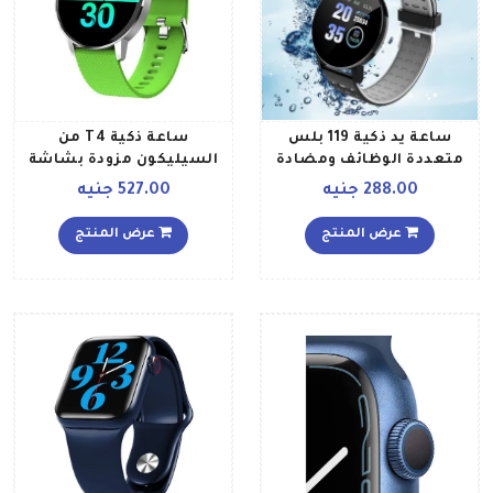
ساعة يد ذكية 119 بلس
ساعة ذكية T4 من
متعددة الوظائف ومضادة
السيليكون مزودة بشاشة
للماء بمعيار IP67 للهواتف
تعمل باللمس ومتوافقة مع
288.00 جنيه
527.00 جنيه
التي تعمل بنظام أندرويد
أنظمة التشغيل أندرويد
وآي أو إس رمادي
وiOS أخضر جراس
عرض المنتج
عرض المنتج