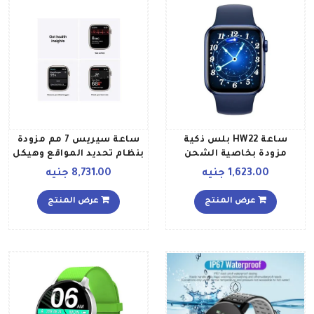
ساعة HW22 بلس ذكية
ساعة سيريس 7 مم مزودة
مزودة بخاصية الشحن
بنظام تحديد المواقع وهيكل
اللاسلكي والاتصال عبر
من الألومنيوم مقاس 45
1,623.00 جنيه
8,731.00 جنيه
تقنية البلوتوث، مقاس 44
وسوار رياضي ستار لايت
مم أزرق
عرض المنتج
عرض المنتج