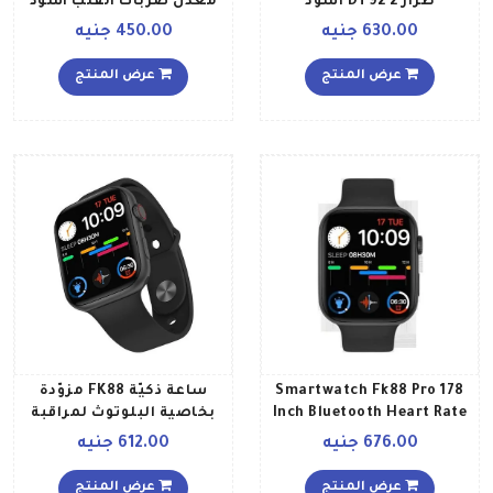
طراز DT92 2 أسود
معدل ضربات القلب أسود
630.00 جنيه
450.00 جنيه
عرض المنتج
عرض المنتج
Smartwatch Fk88 Pro 178
ساعة ذكيّة FK88 مزوّدة
Inch Bluetooth Heart Rate
بخاصية البلوتوث لمراقبة
Monitor Black
معدّل ضربات القلب أسود
676.00 جنيه
612.00 جنيه
عرض المنتج
عرض المنتج