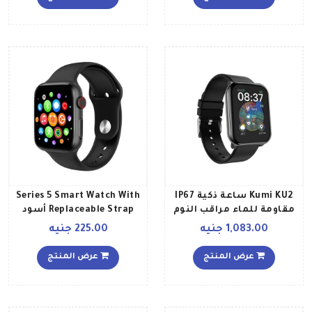
Kumi KU2 ساعة ذكية IP67
Series 5 Smart Watch With
مقاومة للماء مراقب النوم
Replaceable Strap أسود
11 وضع رياضي يدعم اللغة
1,083.00 جنيه
225.00 جنيه
العربية
عرض المنتج
عرض المنتج