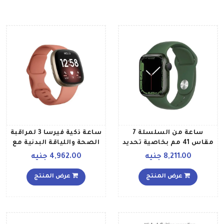
ساعة من السلسلة 7
ساعة ذكية فيرسا 3 لمراقبة
مقاس 41 مم بخاصية تحديد
الصحة واللياقة البدنية مع
المواقع GPS بهيكل من
عضوية مميزة لمدة 6 أشهر
8,211.00 جنيه
4,962.00 جنيه
الألومنيوم وسوار رياضي
متضمنة نقاط الاستعداد
بلون أخضر كلوفير
اليومية، ونظام تحديد
عرض المنتج
عرض المنتج
المواقع المدمج، وبطارية
تدوم إلى 6 أيام وأكثر وردي
كلايذهبي خفيف ألومنيوم