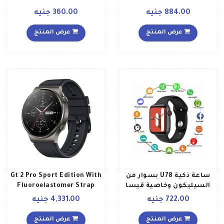
884.00 جنيه
360.00 جنيه
عرض المنتج
عرض المنتج
ساعة ذكية U78 بسوار من
Gt 2 Pro Sport Edition With
السيليكون وخاصية قيسا
Fluoroelastomer Strap
مستوى الأكسجين
أسود ليلي
722.00 جنيه
4,331.00 جنيه
وتنبيهات المكالمات، تدعم
اللغة العربية ومتوافقة مع
عرض المنتج
عرض المنتج