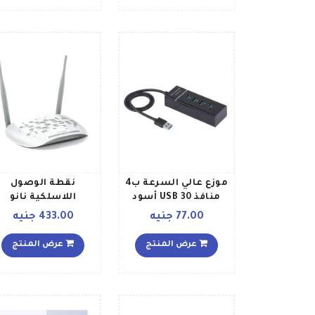
108187XP ونظام ماك
إس X
WN823N أسود
موزع عالي السرعة ب4
نقطة الوصول
منافذ USB 30 أسود
اللاسلكية نانو
بسرعة300Mbps 
77.00 جنيه
433.00 جنيه
بت في الثانية أبيض
عرض المنتج
عرض المنتج