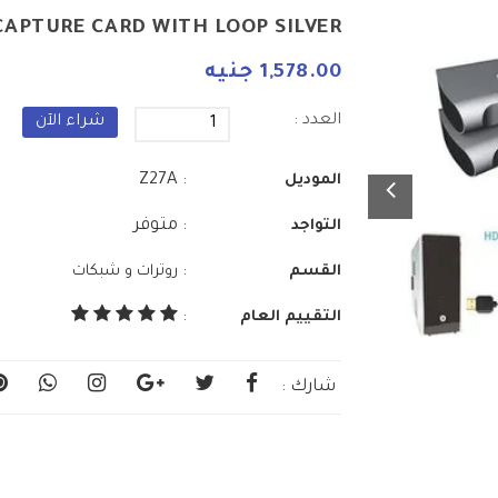
CAPTURE CARD WITH LOOP SILVER
1,578.00 جنيه
العدد :
شراء الآن
: Z27A
الموديل
: متوفر
التواجد
:
القسم
روترات و شبكات
التقييم العام
:
شارك :