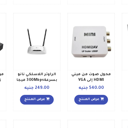
 أو
 ولينكس طراز TL
محول صوت من ميني
الراوتر اللاسلكي نانو
HDMI إلى VGA
بسرعة300Mbps ميجا
ز
ميجا
أبيضفضي
بت في الثانية أبيض
540.00 جنيه
249.00 جنيه
عرض المنتج
عرض المنتج