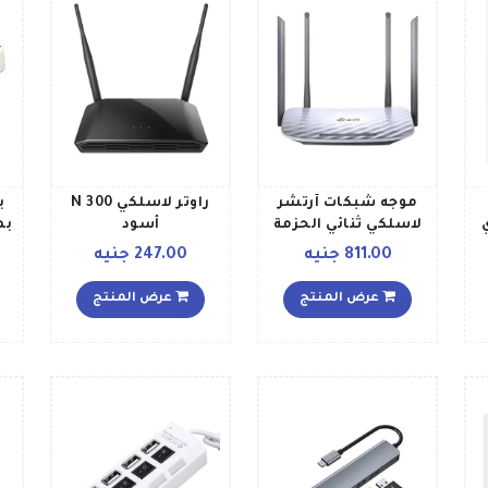
موجه شبكات آرتشر
راوتر لاسلكي N 300
لاسلكي ثنائي الحزمة
أسود
أبيض
ميج
811.00 جنيه
247.00 جنيه
عرض المنتج
عرض المنتج