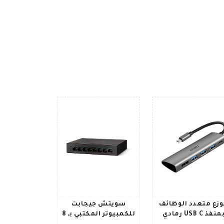
زع متعدد الوظائف
سويتش جيجابت
منفذ USB C رمادي
للكمبيوتر المكتبي بـ 8