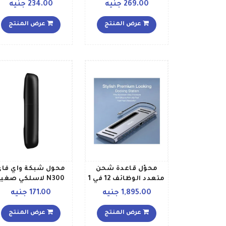
أسود
ثندربولت أبيض
269.00 جنيه
234.00 جنيه
عرض المنتج
عرض المنتج
محوّل قاعدة شحن
محول شبكة واي فاي
متعدد الوظائف 12 في 1
N300 لاسلكي صغير
بمنفذ USB C رمادي
بمقبس USB لأجهز
1,895.00 جنيه
171.00 جنيه
الكمبيوتراللابتوب،
سهل الإعداد، ويدعم
عرض المنتج
عرض المنتج
أنظمة تشغيل ويندو