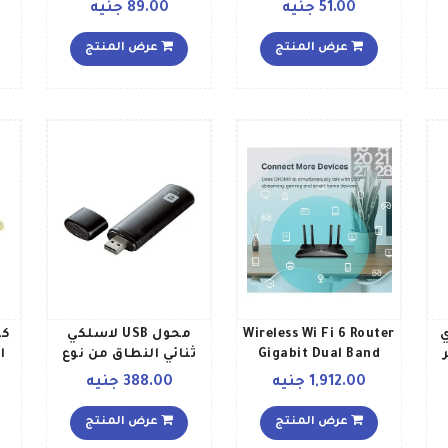
أسودفضي
النوت بوك والتابلت
51.00 جنيه
89.00 جنيه
والكمبيوتر أبيض
عرض المنتج
عرض المنتج
Wireless Wi Fi 6 Router
محول USB لاسلكي
كا
Gigabit Dual Band
ثنائي النطاق من نوع
ة
AX1500 Archer AX10
AC1200 بسرعة 1200
1,912.00 جنيه
388.00 جنيه
أسود
ميجابت في الثانية
أسود
عرض المنتج
عرض المنتج
ز