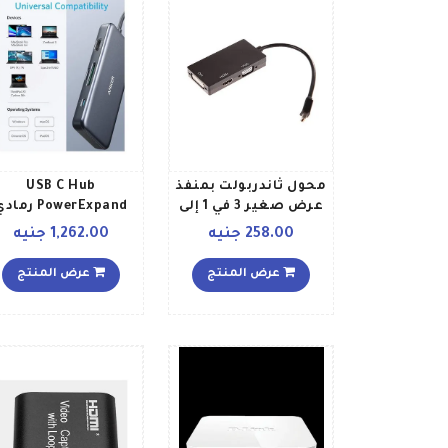
محول ثاندربولت بمنفذ
USB C Hub
عرض صغير 3 في 1 إلى
PowerExpand رمادي
محول DVI+VGA+HDMI
258.00 جنيه
1,262.00 جنيه
لجهاز أبل ماك بوك برو
أسود
عرض المنتج
عرض المنتج