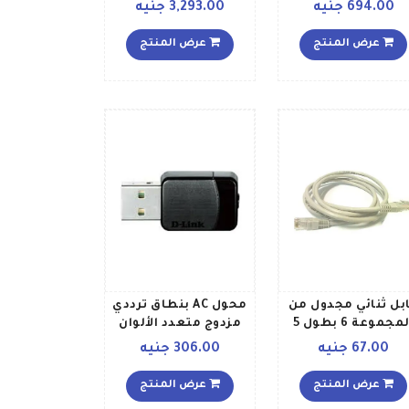
منافذ 10100 مع 4
694.00 جنيه
3,293.00 جنيه
منافذ PoE بقدرة 32 وات
طراز SF110 08HP أسود
عرض المنتج
عرض المنتج
بل ثنائي مجدول من
محول AC بنطاق ترددي
المجموعة 6 بطول 5
مزدوج متعدد الألوان
أمتار من شركة 3 كوم
67.00 جنيه
306.00 جنيه
أبيض
عرض المنتج
عرض المنتج