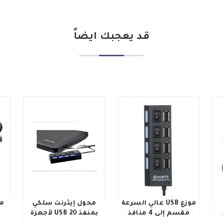
قد يعجبك ايضاً
موزع USB عالي السرعة
محول إيثرنت سلكي
مو
مقسم إلى 4 منافذ
بمنفذ USB 20 لأجهزة
ب