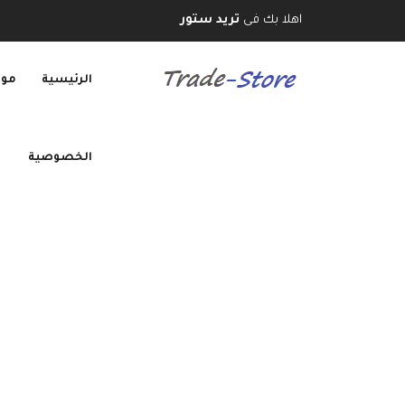
اهلا بك فى
تريد ستور
الرئيسية
موب
الخصوصية