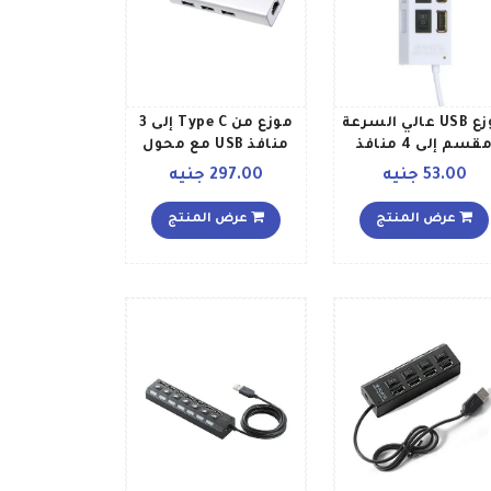
موزع USB عالي السرعة
موزع من Type C إلى 3
مقسم إلى 4 منافذ
منافذ USB مع محول
أبيض\فضي\أسود
بمنفذ إيثرنت RJ45
53.00 جنيه
297.00 جنيه
أبيض
عرض المنتج
عرض المنتج