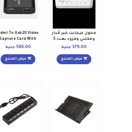
محول جيجابت غير مُدار
dmi To Usb20 Video
ومكتبي ومزود بعدد 5
Capture Card With
منافذ أبيض
Loop Out Black
379.00 جنيه
586.00 جنيه
عرض المنتج
عرض المنتج