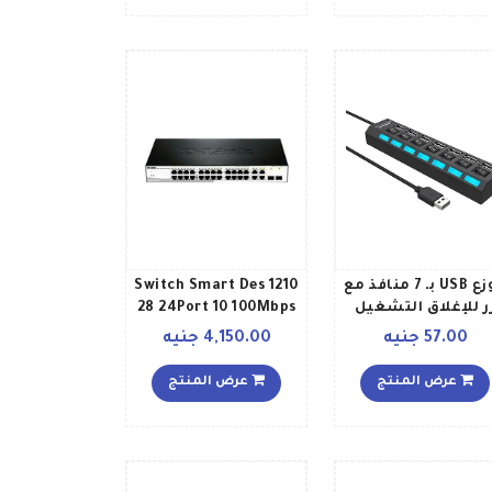
موزع USB بـ 7 منافذ مع
Switch Smart Des 1210
ر للإغلاق التشغيل
28 24Port 10 100Mbps
أسود
+ 2Port Gigabit +
57.00 جنيه
4,150.00 جنيه
2Port T Sfp Managed
Rackmount أسود
عرض المنتج
عرض المنتج