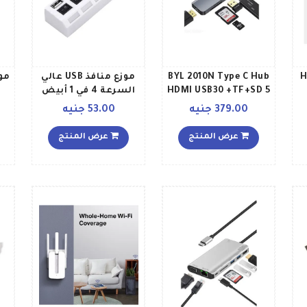
H
BYL 2010N Type C Hub
موزع منافذ USB عالي
HDMI USB30 +TF+SD 5
السرعة 4 في 1 أبيض
in 1
أسود
379.00 جنيه
53.00 جنيه
عرض المنتج
عرض المنتج