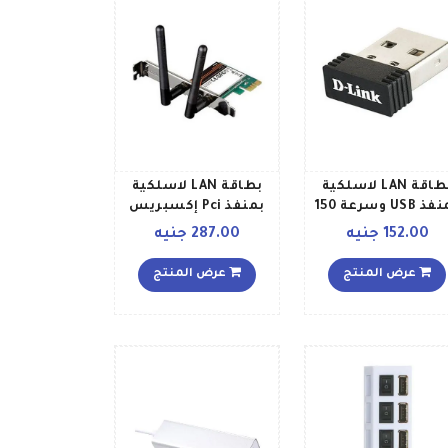
بطاقة LAN لاسلكية
بطاقة LAN لاسلكية
بمنفذ USB وسرعة 150
بمنفذ Pci إكسبريس
ابت في الثانية طراز
300 ميجابت في الثانية
152.00 جنيه
287.00 جنيه
Dwa 121 أسود
طراز Dwa 548 متعدد
الألوان
عرض المنتج
عرض المنتج