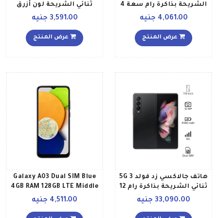
الشريحة بذاكرة رام سعة 4
ثنائي الشريحة لون أزرق
جيجابايت وذاكرة داخلية
بذاكرة رام سعة 2 جيجابايت
4,061.00 جنيه
3,591.00 جنيه
سعة 64 جيجابايت ويدعم
وذاكرة داخلية سعة 32
تقنية 4G LTE، لون أزرق
جيجابايت ومزود بتقنية LTE
عرض المنتج
عرض المنتج
إصدار الشرق الأوسط
إصدار الشرق الأوسط
هاتف جالاكسي زد فولد 3 5G
Galaxy A03 Dual SIM Blue
ثنائي الشريحة بذاكرة رام 12
4GB RAM 128GB LTE Middle
جيجابايت وذاكرة داخلية 256
East Version
33,090.00 جنيه
4,511.00 جنيه
جيجابايت بلون أسود فانتوم
إصدار الشرق الأوسط