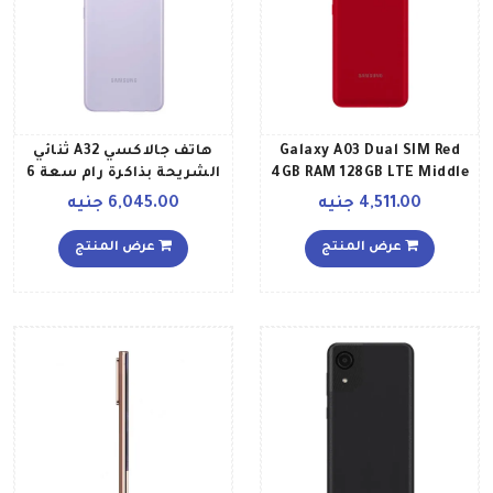
Galaxy A03 Dual SIM Red
هاتف جالاكسي A32 ثنائي
4GB RAM 128GB LTE Middle
الشريحة بذاكرة رام سعة 6
East Version
جيجابايت وذاكرة تخزين
4,511.00 جنيه
6,045.00 جنيه
سعة 128 جيجابايت ويدعم
تقنية 4G LTE بلونٍ بنفسجي
عرض المنتج
عرض المنتج
رائع إصدار الشرق الأوسط