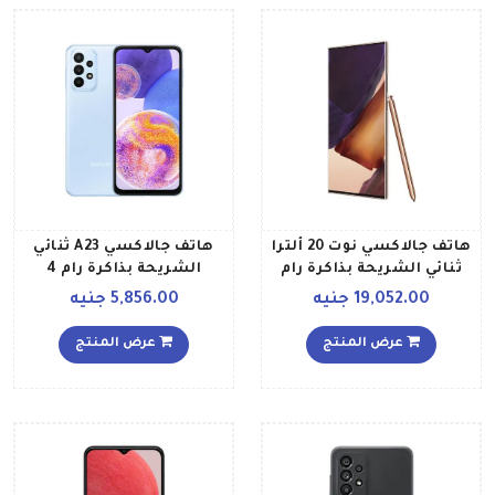
هاتف جالاكسي نوت 20 ألترا
هاتف جالاكسي A23 ثنائي
ثنائي الشريحة بذاكرة رام
الشريحة بذاكرة رام 4
سعة 8 جيجابايت وذاكرة
جيجابايت وذاكرة داخلية
19,052.00 جنيه
5,856.00 جنيه
داخلية سعة 256 جيجابايت
سعة 128 جيجابايت ويدعم
ويدعم تقنية 4G بلون برونزي
تقنية 4G إصدار الشرق
عرض المنتج
عرض المنتج
ميستيك إصدار عالمي
الأوسط، لون أزرق