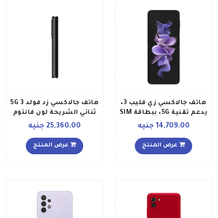
هاتف جالاكسي زي فليب 3،
هاتف جالاكسي زد فولد 3 5G
يدعم تقنية 5G، ببطاقة SIM
ثنائي الشريحة لون فانتوم
ولون أسود فانتوم، وذاكرة
بلاك مع ذاكرة رام سعة 12
14,709.00 جنيه
25,360.00 جنيه
رام سعة 8 جيجابايت وذاكرة
جيجابايت وذاكرة داخلية
داخلية سعة 256 جيجابايت
سعة 256 جيجابايت نسخة
عرض المنتج
عرض المنتج
إصدار الشرق الأوسط
عالمية