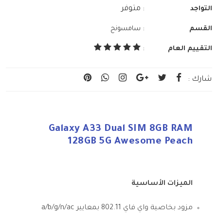
: متوفر
التواجد
:
القسم
سامسونج
التقييم العام
:
شارك :
Galaxy A33 Dual SIM 8GB RAM
128GB 5G Awesome Peach
الميزات الأساسية
مزود بخاصية واي فاي 802.11 بمعايير a/b/g/n/ac