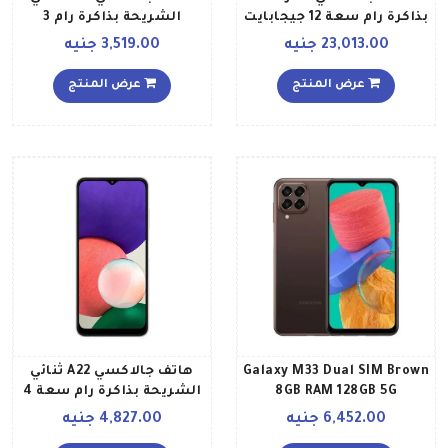
بذاكرة رام سعة 12 جيجابايت
الشريحة بذاكرة رام 3
وذاكرة داخلية سعة 256
جيجابايت وذاكرة داخلية
23,013.00 جنيه
3,519.00 جنيه
جيجابايت ويدعم تقنية 5G
سعة 32 جيجابايت ويدعم
نسخة عالمية، أسود
تقنية LTE إصدار الشرق
عرض المنتج
عرض المنتج
مستيك
الأوسط، لون أسود
Galaxy M33 Dual SIM Brown
هاتف جالاكسي A22 ثنائي
8GB RAM 128GB 5G
الشريحة بذاكرة رام سعة 4
International Version
جيجابايت وذاكرة داخلية
6,452.00 جنيه
4,827.00 جنيه
سعة 64 جيجابايت ويدعم