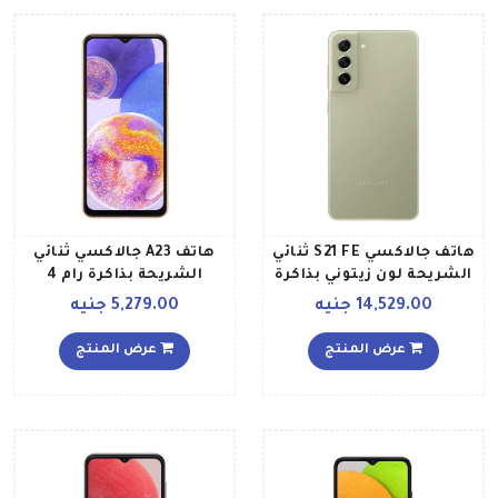
هاتف جالاكسي S21 FE ثنائي
هاتف A23 جالاكسي ثنائي
الشريحة لون زيتوني بذاكرة
الشريحة بذاكرة رام 4
رام سعة 8 جيجابايت وذاكرة
جيجابايت وذاكرة داخلية 128
14,529.00 جنيه
5,279.00 جنيه
داخلية سعة 128 جيجابايت
جيجابايت ويدعم تقنية 4G
ومزود بتقنية 5G إصدار
لون خوخي إصدار الشرق
عرض المنتج
عرض المنتج
الشرق الأوسط
الأوسط