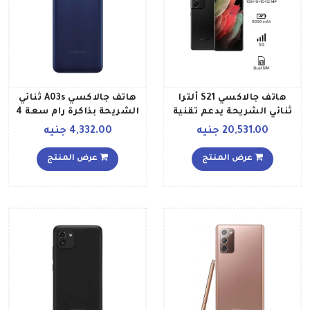
هاتف جالاكسي S21 ألترا
هاتف جالاكسي A03s ثنائي
ثنائي الشريحة يدعم تقنية
الشريحة بذاكرة رام سعة 4
5G بذاكرة رام 12 جيجابايت
جيجابايت وذاكرة داخلية
20,531.00 جنيه
4,332.00 جنيه
وذاكرة داخلية 256 جيجابايت
سعة 64 جيجابايت ويدعم
بلون أسود فانتوم نسخة
تقنية 4G LTE إصدار الشرق
عرض المنتج
عرض المنتج
الشرق الأوسط
الأوسط، لون أزرق