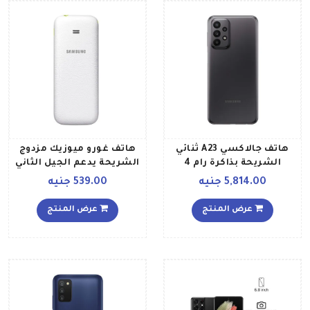
هاتف جالاكسي A23 ثنائي
هاتف غورو ميوزيك مزدوج
الشريحة بذاكرة رام 4
الشريحة يدعم الجيل الثاني
جيجابايت وذاكرة داخلية
بلون أبيض
5,814.00 جنيه
539.00 جنيه
سعة 128 جيجابايت ويدعم
تقنية 4G إصدار الشرق
عرض المنتج
عرض المنتج
الأوسط، لون أسود