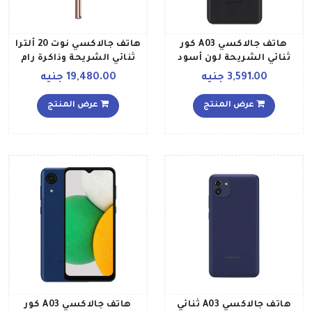
هاتف جالاكسي A03 كور
هاتف جالاكسي نوت 20 ألترا
ثنائي الشريحة لون أسود
ثنائي الشريحة وذاكرة رام
بذاكرة رام سعة 2 جيجابايت
بسعة 12 جيجابايت وذاكرة
3,591.00 جنيه
19,480.00 جنيه
وذاكرة داخلية سعة 32
داخلية بسعة 256 جيجابايت
جيجابايت ومزود بتقنية LTE
ويدعم تقنية 5G لون برونزي
عرض المنتج
عرض المنتج
إصدار الشرق الأوسط
داكن
هاتف جالاكسي A03 ثنائي
هاتف جالاكسي A03 كور