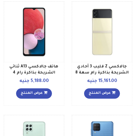
جالاكسي Z فليب 3 أحادي
هاتف جالاكسي A13 ثنائي
الشريحة بذاكرة رام سعة 8
الشريحة بذاكرة رام 4
جيجابايت وذاكرة داخلية
جيجابايت وذاكرة داخلية 128
15,161.00 جنيه
5,188.00 جنيه
سعة 256 جيجابايت يدعم
جيجابايت ويدعم تقنية 4G
تقنية 5G إصدار الشرق
بلون أزرق فاتح إصدار الشرق
عرض المنتج
عرض المنتج
الأوسط، لون كريمي
الأوسط