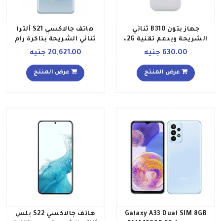
جهاز بتون B310 ثنائي
هاتف جالاكسي S21 ألترا
الشريحة ويدعم تقنية 2G،
ثنائي الشريحة بذاكرة رام
لون أبيض
سعة 12 جيجابايت وذاكرة
630.00 جنيه
20,621.00 جنيه
داخلية سعة 256 جيجابايت
يدعم تقنية 5G، لون فضي
عرض المنتج
عرض المنتج
فانتوم إصدار الشرق الأوسط
Galaxy A33 Dual SIM 8GB
هاتف جالاكسي S22 بلس