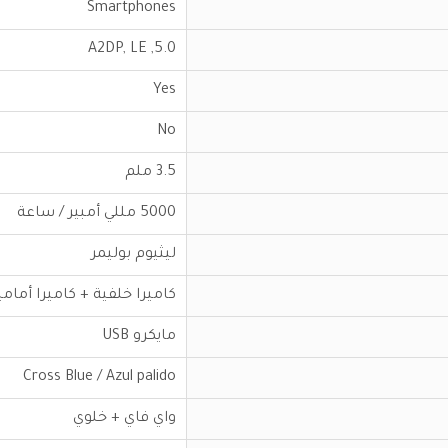
Smartphones
5.0, A2DP, LE
Yes
No
3.5 ملم
5000 مللي أمبير / ساعة
ليثيوم بوليمر
كاميرا خلفية + كاميرا أمامي
مايكرو USB
Cross Blue / Azul palido
واي فاي + خلوي