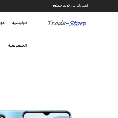
اهلا بك فى
تريد ستور
الرئيسية
موب
الخصوصية