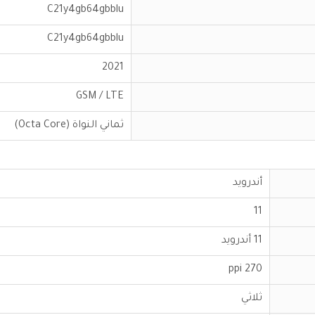
C21y4gb64gbblu
C21y4gb64gbblu
2021
GSM / LTE
ثماني النواة (Octa Core)
أندرويد
11
11 أندرويد
270 ppi
ثلاثي