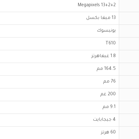
13+2+2 Megapixels
13 ميغا بكسل
يونيسوك
T610
1.8 غيغاهرتز
164.5 مم
76 مم
200 غم
9.1 مم
4 جيجابايت
60 هرتز