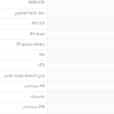
720×1600
دقة عالية الوضوح
IPS LCD
تقنية 4G
بطاقة مايكرو SD
Yes
LED
زجاج الحماية جوريلا غلاس
64 جيجابايت
بلاستيك
256 جيجابايت