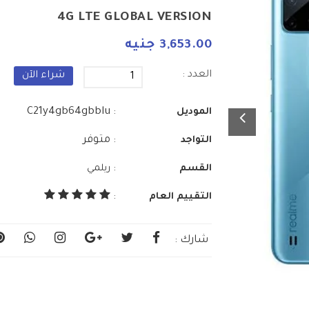
4G LTE GLOBAL VERSION
3,653.00 جنيه
العدد :
شراء الآن
: C21y4gb64gbblu
الموديل
: متوفر
التواجد
:
القسم
ريلمي
التقييم العام
:
شارك :