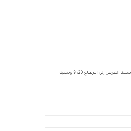
شاشة ذات تصميم يتميز بحواف أقل مع نوتش على شكل قطرة ماء، توفر تجربة غامرة لممارسة الالعاب، إلى جانب نسبة العرض إلى الارتفاع 20: 9 ونسبة