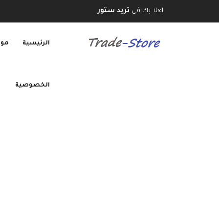
اهلا بك فى
تريد ستور
الرئيسية
موب
الخصوصية