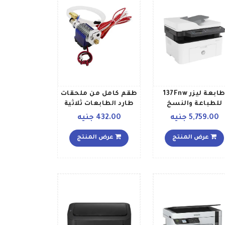
طابعة ليزر 137Fnw
طقم كامل من ملحقات
للطباعة والنسخ
طارد الطابعات ثلاثية
لمسح الضوئي لون
الأبعاد V6 J هيد هوت
5,759.00 جنيه
432.00 جنيه
أبيض طراز 4ZB84A
إند كاملة مقاس 175
أبيضرمادي
مم وجهد 12 فولت منتج
عرض المنتج
عرض المنتج
متعدد الألوان