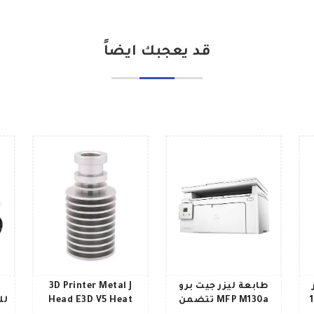
قد يعجبك ايضاً
طابعة ليزر جيت برو
3D Printer Metal J
ج بجهد 12
MFP M130a تتضمن
Head E3D V5 Heat
لل