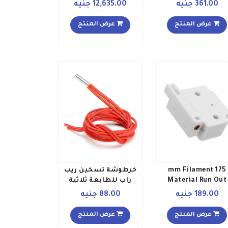
من 20 قطعة أحمر
L5755DW رمادي
361.00 جنيه
12,635.00 جنيه
أخضر أزرق
عرض المنتج
عرض المنتج
175 mm Filament
خرطوشة تسخين ريب
Material Run Out
راب للطابعة ثلاثية
Detection Module
الأبعاد بجهد 24 فولت
189.00 جنيه
88.00 جنيه
Sensor For 3D Print
وقدرة 40 وات 6 x30سم
Parts أبيض
أحمر
عرض المنتج
عرض المنتج