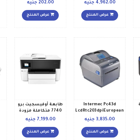
وظائف الطباعة
Dissipation Radiator
4,962.00 جنيه
202.00 جنيه
المسح الضوئي النسخ
Pipe Silver
ة
أبيض
عرض المنتج
عرض المنتج
L
Intermec Pc43d
طابعة أوفيسجيت برو
LcdRtc203dpiEuropean
7740 متكاملة مزودة
تر
Power Cord 18 x 215 x
بخاصية الطباعة وواي
3,835.00 جنيه
7,199.00 جنيه
167سم رمادي
فاي لون أسود، طراز
er
G5J38A أبيض أسود
عرض المنتج
عرض المنتج