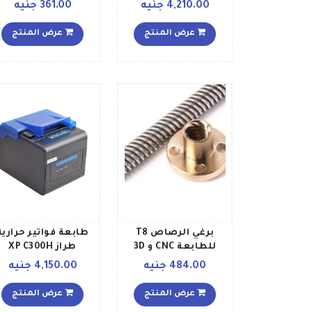
والمسح الضوئي حتى
24 فولت للطابعة
4,210.00 جنيه
361.00 جنيه
20 صفحة في الدقيقة
ثلاثية الأبعاد مع
لون أبيض طراز 4ZB83A
مقاومة سلكية مدمج
عرض المنتج
عرض المنتج
406 x 36 x 253سم
ومؤشر ED 172 x 5 x
أبيض
04سم أحمر
برغي الرصاص T8
طابعة فواتير حرارية
للطابعة CNC و 3D
طراز XP C300H
بحجم 8x700mm +
198×148×138ملليم
484.00 جنيه
4,150.00 جنيه
البندق
أسود
عرض المنتج
عرض المنتج