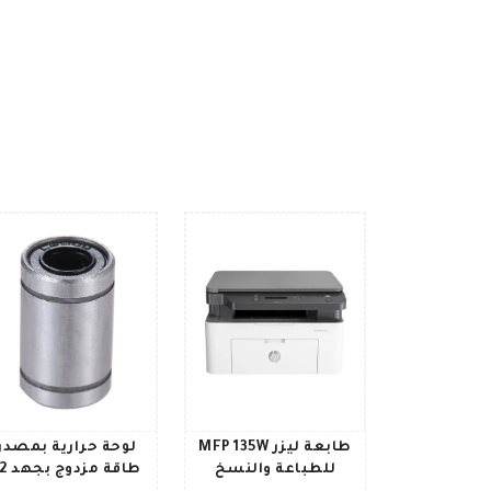
طابعة ليزر MFP 135W
لوحة حرارية بمصدر
للطباعة والنسخ
طاقة مزدو