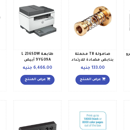
و
صامولة T8 محملة
طابعة L 236SDW
بنابض مضادة للارتداد
9YG09A أبيض
للطابعة ثلاثية الأبعاد
وا
133.00 جنيه
6,466.00 جنيه
ي
وبرغي ACME مقاس 8
مم بتقنية التحكم
عرض المنتج
عرض المنتج
الرقمي بالكمبيوتر
ذهبي