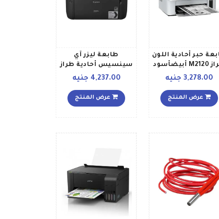
عة حبر أحادية اللون
طابعة ليزر آي
M2 أبيضأسود
سينسيس أحادية طراز
LBP6030B أسود
3,278.00 جنيه
4,237.00 جنيه
عرض المنتج
عرض المنتج