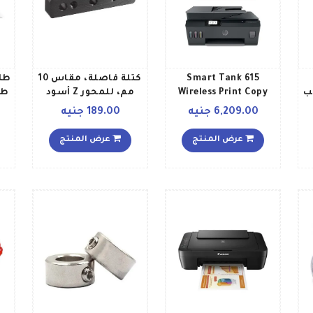
Smart Tank 615
كتلة فاصلة، مقاس 10
طاب
تركيب
Wireless Print Copy
مم، للمحور Z أسود
طراز 120
Scan Fax Automated
6,209.00 جنيه
189.00 جنيه
Document Feeder All
In One Printer Print Up
عرض المنتج
عرض المنتج
To 18000 Black8000
Colour Pages أسود