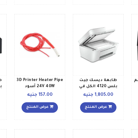
الات 45سم
طابعة ديسك جيت
3D Printer Heater Pipe
ط
بلس 4120 الكل في
24V 40W أسود
واحد لاسلكية للطباعة
1,805.00 جنيه
157.00 جنيه
والنسخ والمسح
الضوئي وإرسال فاكس
عرض المنتج
عرض المنتج
عن طريق جهاز
الموبايل لون أبيض
3XV14B أبيض