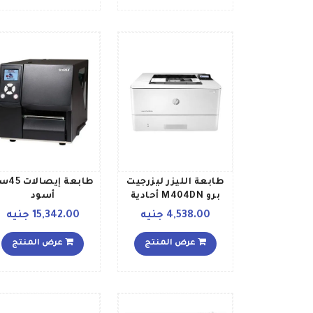
طابعة الليزر ليزرجيت
طابعة إيص
برو M404DN أحادية
أسود
اللون، طراز W1A53A
4,538.00 جنيه
15,342.00 جنيه
أبيض
عرض المنتج
عرض المنتج