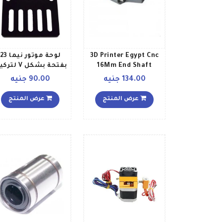
3D Printer Egypt Cnc
لوحة موتور نيما 23
16Mm End Shaft
بفتحة بشكل V ل
Support رمادي
محرك متدرج أسود
134.00 جنيه
90.00 جنيه
عرض المنتج
عرض المنتج