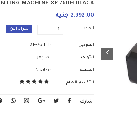
INTING MACHINE XP 76IIH BLACK
2,992.00 جنيه
العدد :
شراء الآن
: XP-76IIH
الموديل
: متوفر
التواجد
:
القسم
طابعات
التقييم العام
:
شارك :