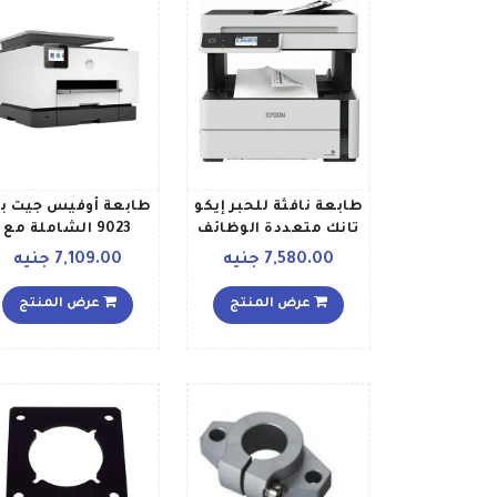
طابعة نافثة للحبر إيكو
طابعة أوفيس جيت بر
تانك متعددة الوظائف
9023 الشاملة مع
4 في 1 0بوصة أسود
وظائف الطباعة
7,580.00 جنيه
7,109.00 جنيه
وأبيض
والنسخ وخاصية الوا
فاي أبيض
عرض المنتج
عرض المنتج