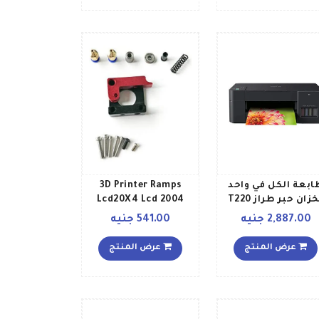
ابعة الكل في واحد
3D Printer Ramps
بخزان حبر طراز T220
Lcd20X4 Lcd 2004
DCP أسود
Interface With Sd
2,887.00 جنيه
541.00 جنيه
متعدد الألوان
عرض المنتج
عرض المنتج