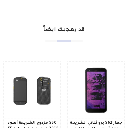
قد يعجبك ايضاً
جهاز S62 برو ثنائي الشريحة
S60 مزدوج الشريحة أسود