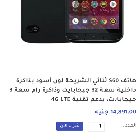
هاتف S60 ثنائي الشريحة لون أسود بذاكرة
داخلية سعة 32 جيجابايت وذاكرة رام سعة 3
جيجابايت، يدعم تقنية 4G LTE
14,891.00 جنيه
العدد :
شراء الآن