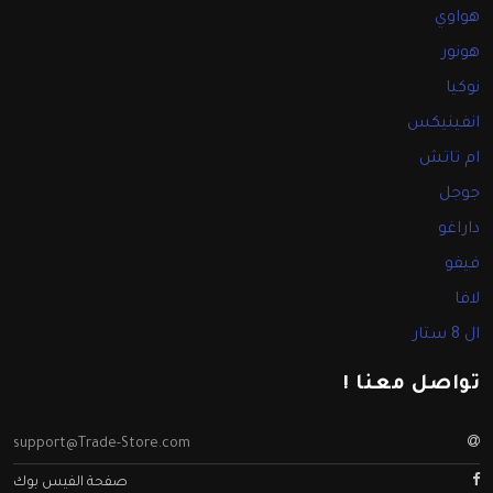
هواوي
هونور
نوكيا
انفينيكس
ام تاتش
جوجل
داراغو
فيفو
لافا
ال 8 ستار
تواصل معنا !
support@Trade-Store.com
صفحة الفيس بوك