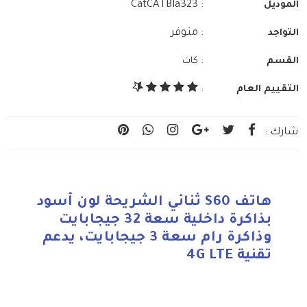
: CatCATBla323
الموديل
: متوفر
التواجد
:
القسم
كات
التقييم العام
:
شارك :
هاتف S60 ثنائي الشريحة لون أسود
بذاكرة داخلية سعة 32 جيجابايت
وذاكرة رام سعة 3 جيجابايت، يدعم
تقنية 4G LTE