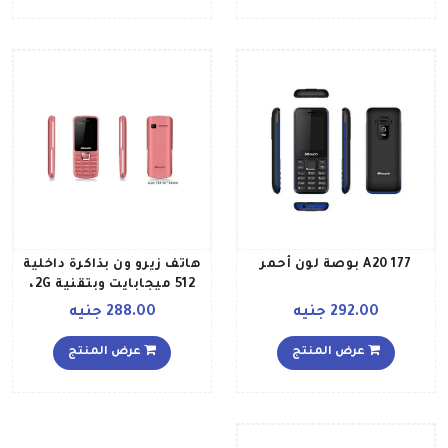
A20 177 بوصة لون أحمر
هاتف زيرو ون بذاكرة داخلية
512 ميجابايت وبتقنية 2G،
بلون وردي
292.00 جنيه
288.00 جنيه
عرض المنتج
عرض المنتج