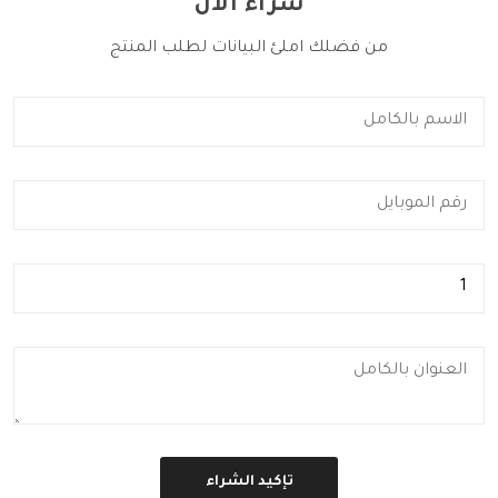
شراء الآن
من فضلك املئ البيانات لطلب المنتج