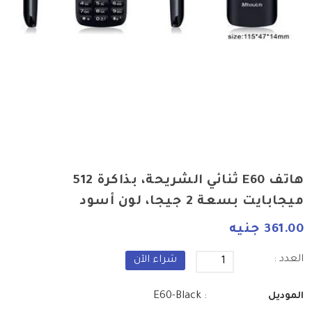
هاتف E60 ثنائي الشريحة، بذاكرة 512
ميجابايت بسعة 2 جيجا، لون أسود
361.00 جنيه
العدد :
شراء الآن
: E60-Black
الموديل