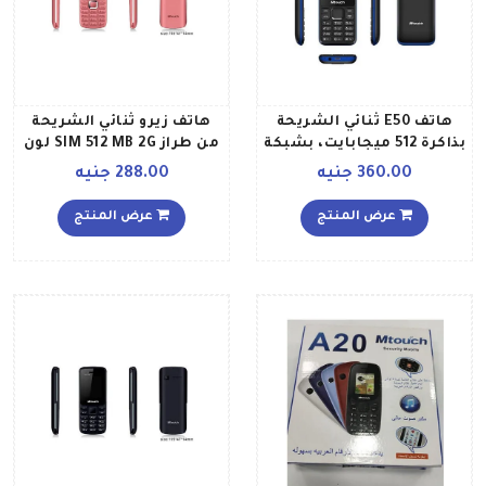
هاتف E50 ثنائي الشريحة
هاتف زيرو ثنائي الشريحة
بذاكرة 512 ميجابايت، بشبكة
من طراز SIM 512 MB 2G لون
الجيل الثاني، بلون أسود
أسود
360.00 جنيه
288.00 جنيه
عرض المنتج
عرض المنتج