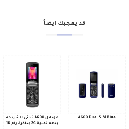
قد يعجبك ايضاً
A600 Dual SIM Blue
موبايل A600 ثنائي الشريحة
يدعم تقنية 2G بذاكرة رام 16