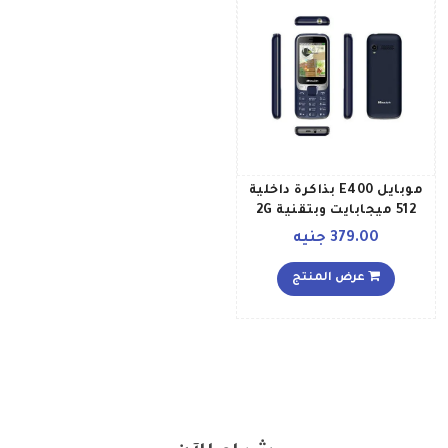
موبايل E400 بذاكرة داخلية
512 ميجابايت وبتقنية 2G
وبلون أزرق
379.00 جنيه
عرض المنتج