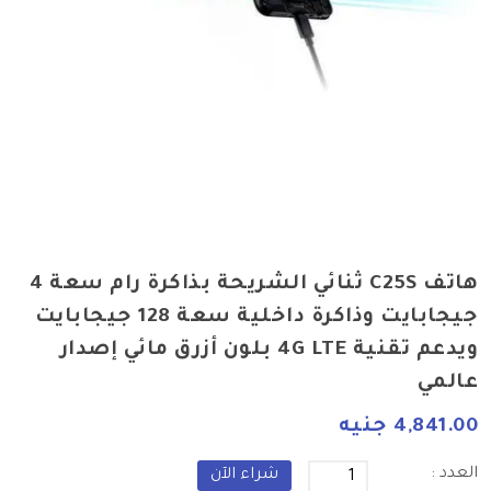
هاتف C25S ثنائي الشريحة بذاكرة رام سعة 4
جيجابايت وذاكرة داخلية سعة 128 جيجابايت
ويدعم تقنية 4G LTE بلون أزرق مائي إصدار
عالمي
4,841.00 جنيه
العدد :
شراء الآن