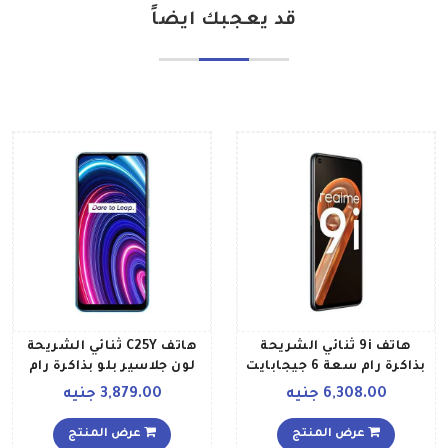
قد يعجبك ايضاً
هاتف 9i ثنائي الشريحة
هاتف C25Y ثنائي الشريحة
بذاكرة رام سعة 6 جيجابايت
لون جلاسير بلو بذاكرة رام
وذاكرة روم سعة 128
سعة 4 جيجابايت وذاكرة
6,308.00 جنيه
3,879.00 جنيه
جيجابايت ويدعم تقنية 4G
داخلية سعة 128 جيجابايت
LTE،لون أسود زجاجي
ويدعم تقنية 4G LTE الإصدار
عرض المنتج
عرض المنتج
العالمي