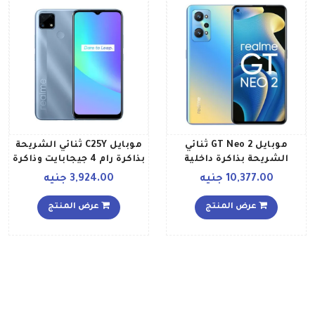
موبايل GT Neo 2 ثنائي
موبايل C25Y ثنائي الشريحة
الشريحة بذاكرة داخلية
بذاكرة رام 4 جيجابايت وذاكرة
بسعة 256 جيجابايت وذاكرة
داخلية 64 جيجابايت ويدعم
10,377.00 جنيه
3,924.00 جنيه
رام بسعة 12 جيجابايت
تقنية 4G LTE بلون أزرق
بتقنية 5G ولون أزرق نيو مع
جلاشير إصدار الشرق
عرض المنتج
عرض المنتج
هدية ساعة ريلمي 2
الأوسط