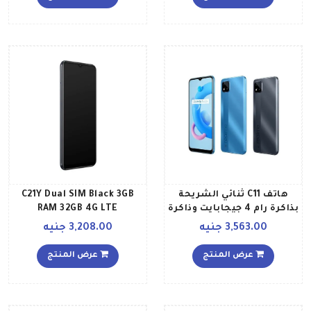
متقاطع إصدار الشرق
الأوسط
هاتف C11 ثنائي الشريحة
C21Y Dual SIM Black 3GB
بذاكرة رام 4 جيجابايت وذاكرة
RAM 32GB 4G LTE
داخلية 64 جيجابايت يدعم
3,563.00 جنيه
3,208.00 جنيه
تقنية 4G LTE بلون أزرق
إصدار عالمي
عرض المنتج
عرض المنتج