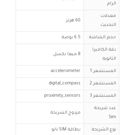
الرام
معدلات
60 هرتز
التحديث
حجم الشاشة
6.5 بوصة
دقة الكاميرا
8 ميغا بكسل
الثانوية
المستشعر 1
accelerometer
المستشعر 2
digital_compass
المستشعر 3
proximity_sensors
عدد شريحة
مزدوج الشريحة
Sim
نوع الشريحة
بطاقة SIM نانو