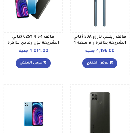
هاتف ريلمي نارزو 50A ثنائي
هاتف C25Y 4 64 ثنائي
الشريحة بذاكرة رام سعة 4
الشريحة لون رمادي بذاكرة
جيجابايت وذاكرة داخلية
رام سعة 4 جيجابايت وذاكرة
4,196.00 جنيه
4,014.00 جنيه
سعة 64 جيجابايت يدعم
داخلية سعة 64 جيجابايت
تقنية 4G LTE، لون أخضر
ويدعم تقنية 4G LTE
عرض المنتج
عرض المنتج
أكسجين