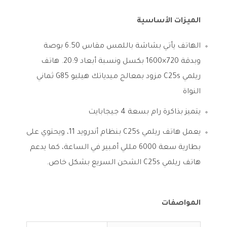
الميزات الأساسية
الهاتف يأتي بشاشة باللمس مقاس 6.50 بوصة
وبدقة 720×1600 بكسل ونسبة أبعاد 20:9. هاتف
ريلمي C25s مزود بمعالج ميدياتك هيليو G85 ثماني
النواة
يتميز بذاكرة رام بسعة 4 جيجابايت
يعمل هاتف ريلمي C25s بنظام أندرويد 11، ويحتوي على
بطارية سعة 6000 مللي أمبير في الساعة، كما يدعم
هاتف ريلمي C25s الشحن السريع بشكل خاص.
المواصفات