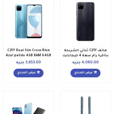
هاتف C21Y ثنائي الشريحة
C21Y Dual Sim Cross Blue
بذاكرة رام سعة 4 جيجابايت
Azul palido 4GB RAM 64GB
وذاكرة داخلية سعة 64
4G LTE Global Version
4,060.00 جنيه
3,653.00 جنيه
جيجابايت ويدعم تقنية 4G
LTE وبلون أسود بنمط
عرض المنتج
عرض المنتج
متقاطع إصدار الشرق
الأوسط