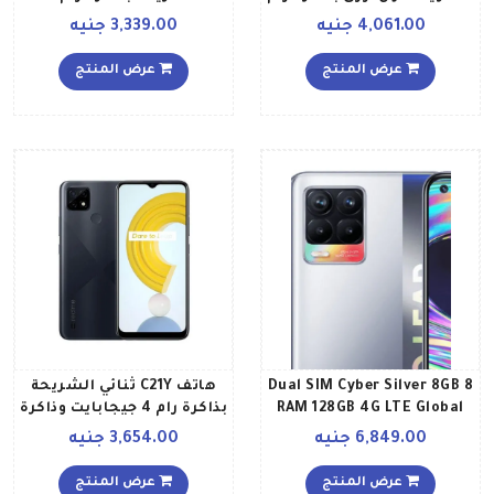
سعة 4 جيجابايت وذاكرة
جيجابايت، وذاكرة داخلية 32
4,061.00 جنيه
3,339.00 جنيه
داخلية سعة 64 جيجابايت
جيجابايت يدعم تقنية 4G
ويدعم تقنية 4G LTE
LTE باللون الأزرق إصدار
عرض المنتج
عرض المنتج
الشرق الأوسط
8 Dual SIM Cyber Silver 8GB
هاتف C21Y ثنائي الشريحة
RAM 128GB 4G LTE Global
بذاكرة رام 4 جيجابايت وذاكرة
Version
داخلية 64 جيجابايت يدعم
6,849.00 جنيه
3,654.00 جنيه
تقنية 4G LTE إصدار عالمي،
لون أسود كروس
عرض المنتج
عرض المنتج