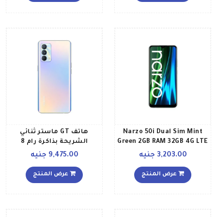
Narzo 50i Dual Sim Mint
هاتف GT ماستر ثنائي
Green 2GB RAM 32GB 4G LTE
الشريحة بذاكرة رام 8
Middle East Version
جيجابايت وذاكرة داخلية 256
3,203.00 جنيه
9,475.00 جنيه
جيجابايت ويدعم تقنية 5G
بلون أزرق داي بريك إصدار
عرض المنتج
عرض المنتج
الشرق الأوسط