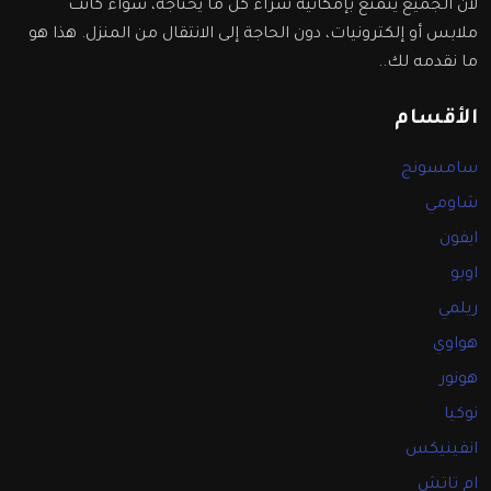
لأن الجميع يتمتع بإمكانية شراء كل ما يحتاجه، سواء كانت
ملابس أو إلكترونيات، دون الحاجة إلى الانتقال من المنزل. هذا هو
ما نقدمه لك..
الأقسام
سامسونج
شاومي
ايفون
اوبو
ريلمي
هواوي
هونور
نوكيا
انفينيكس
ام تاتش