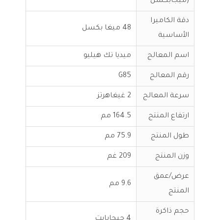
(ميجابكسل
دقة الكاميرا
48 ميغا بكسل
الأساسية
اسم المعالج
ميديا تك هيليو
رقم المعالج
G85
سرعة المعالج
2 غيغاهرتز
ارتفاع المنتج
164.5 مم
طول المنتج
75.9 مم
وزن المنتج
209 غم
عرض/عمق
9.6 مم
المنتج
حجم ذاكرة
4 جيجابايت