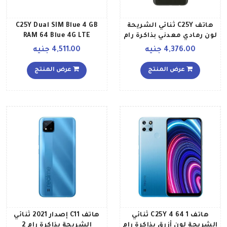
هاتف C25Y ثنائي الشريحة
C25Y Dual SIM Blue 4 GB
لون رمادي معدني بذاكرة رام
RAM 64 Blue 4G LTE
سعة 4 جيجابايت وذاكرة
4,376.00 جنيه
4,511.00 جنيه
داخلية سعة 128 جيجابايت
ويدعم تقنية 4G LTE الإصدار
عرض المنتج
عرض المنتج
العالمي
هاتف C25Y 4 64 1 ثنائي
هاتف C11 إصدار 2021 ثنائي
الشريحة لون أزرق بذاكرة رام
الشريحة بذاكرة رام 2