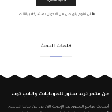
لن نقوم باى حال من الاحوال بمشاركة بياناتك.
كلمات البحث
عن متجر تريد ستور للموبايلات واللاب توب
أصبحت مواقع التسوق عبر الإنترنت الآن جزء من حياتنا اليومية،