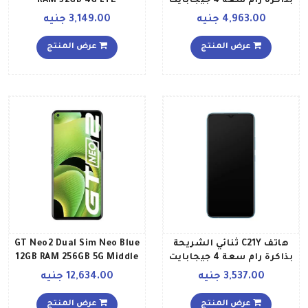
بذاكرة رام سعة 4 جيجابايت
RAM 32GB 4G LTE
وذاكرة داخلية سعة 128
International Version
4,963.00 جنيه
3,149.00 جنيه
جيجابايت ويدعم تقنية 4G
LTE بلون أزرق جليدي إصدار
عرض المنتج
عرض المنتج
الشرق الأوسط
هاتف C21Y ثنائي الشريحة
GT Neo2 Dual Sim Neo Blue
بذاكرة رام سعة 4 جيجابايت
12GB RAM 256GB 5G Middle
وذاكرة داخلية سعة 64
East Version
3,537.00 جنيه
12,634.00 جنيه
جيجابايت ويدعم تقنية 4G
LTE وبلون أزرق بنمط
عرض المنتج
عرض المنتج