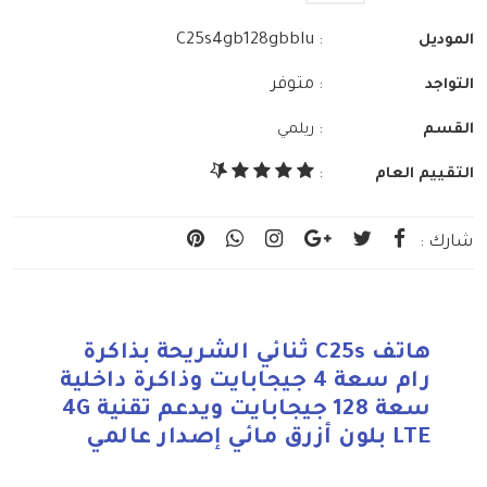
: C25s4gb128gbblu
الموديل
: متوفر
التواجد
:
القسم
ريلمي
التقييم العام
:
شارك :
هاتف C25s ثنائي الشريحة بذاكرة
رام سعة 4 جيجابايت وذاكرة داخلية
سعة 128 جيجابايت ويدعم تقنية 4G
LTE بلون أزرق مائي إصدار عالمي