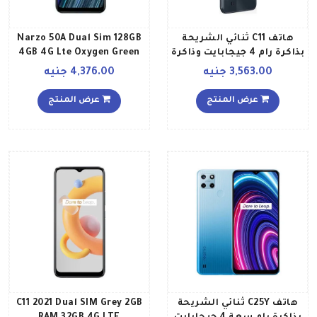
هاتف C11 ثنائي الشريحة
Narzo 50A Dual Sim 128GB
بذاكرة رام 4 جيجابايت وذاكرة
4GB 4G Lte Oxygen Green
داخلية 64 جيجابايت ويدعم
3,563.00 جنيه
4,376.00 جنيه
تقنية 4G LTE بلون رمادي
إصدار عالمي
عرض المنتج
عرض المنتج
هاتف C25Y ثنائي الشريحة
C11 2021 Dual SIM Grey 2GB