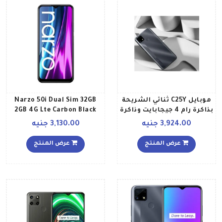
موبايل C25Y ثنائي الشريحة
Narzo 50i Dual Sim 32GB
بذاكرة رام 4 جيجابايت وذاكرة
2GB 4G Lte Carbon Black
داخلية 64 جيجابايت ويدعم
3,924.00 جنيه
3,130.00 جنيه
تقنية 4G LTE بلون رمادي
ميتال إصدار الشرق الأوسط
عرض المنتج
عرض المنتج