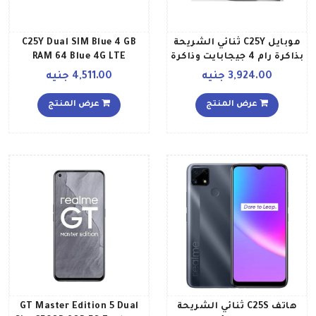
موبايل C25Y ثنائي الشريحة
C25Y Dual SIM Blue 4 GB
بذاكرة رام 4 جيجابايت وذاكرة
RAM 64 Blue 4G LTE
داخلية 64 جيجابايت ويدعم
3,924.00 جنيه
4,511.00 جنيه
تقنية 4G LTE بلون رمادي
ميتال إصدار الشرق الأوسط
عرض المنتج
عرض المنتج
هاتف C25S ثنائي الشريحة
GT Master Edition 5 Dual