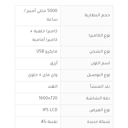
5000 مللي أمبير /
حجم البطارية
ساعة
كاميرا خلفية +
نوع الكاميرا
كاميرا أمامية
نوع الشحن
مايكرو USB
اسم اللون
أزرق
نوع التوصيل
واي فاي + خلوي
بلد المنشأ
الهند
دقة الشاشة
720×1600
نوع العرض
IPS LCD
شبكة جديدة
تقنية 4G