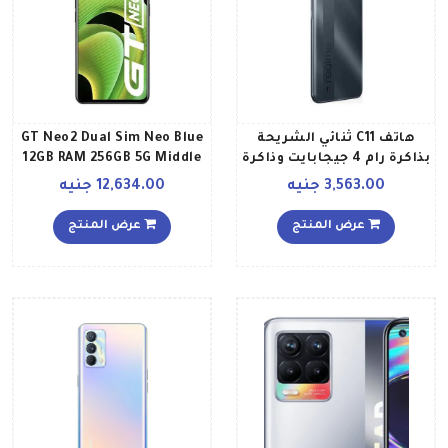
هاتف C11 ثنائي الشريحة
GT Neo2 Dual Sim Neo Blue
بذاكرة رام 4 جيجابايت وذاكرة
12GB RAM 256GB 5G Middle
داخلية 64 جيجابايت ويدعم
East Version
3,563.00 جنيه
12,634.00 جنيه
تقنية 4G LTE بلون رمادي
إصدار عالمي
عرض المنتج
عرض المنتج