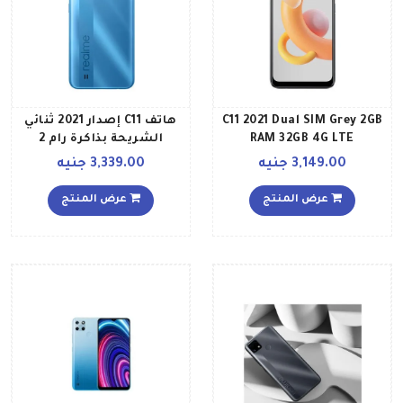
C11 2021 Dual SIM Grey 2GB
هاتف C11 إصدار 2021 ثنائي
RAM 32GB 4G LTE
الشريحة بذاكرة رام 2
International Version
جيجابايت، وذاكرة داخلية 32
3,149.00 جنيه
3,339.00 جنيه
جيجابايت يدعم تقنية 4G
LTE باللون الأزرق إصدار
عرض المنتج
عرض المنتج
الشرق الأوسط