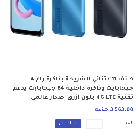
هاتف C11 ثنائي الشريحة بذاكرة رام 4
جيجابايت وذاكرة داخلية 64 جيجابايت يدعم
تقنية 4G LTE بلون أزرق إصدار عالمي
3,563.00 جنيه
العدد :
شراء الآن