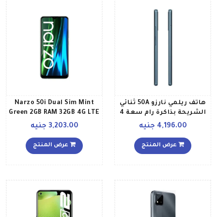
هاتف ريلمي نارزو 50A ثنائي
Narzo 50i Dual Sim Mint
الشريحة بذاكرة رام سعة 4
Green 2GB RAM 32GB 4G LTE
جيجابايت وذاكرة داخلية
Middle East Version
4,196.00 جنيه
3,203.00 جنيه
سعة 64 جيجابايت يدعم
تقنية 4G LTE، لون أخضر
عرض المنتج
عرض المنتج
أكسجين