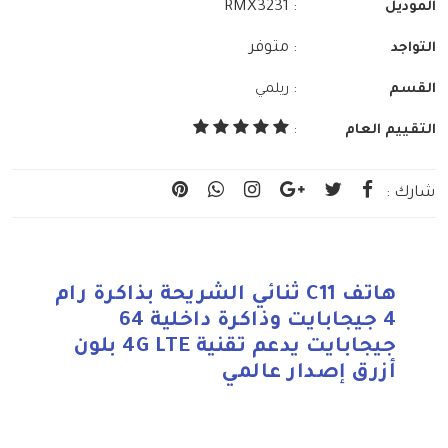
: RMX3231
الموديل
: متوفر
التواجد
:
القسم
ريلمي
التقييم العام
:
شارك :
هاتف C11 ثنائي الشريحة بذاكرة رام
4 جيجابايت وذاكرة داخلية 64
جيجابايت يدعم تقنية 4G LTE بلون
أزرق إصدار عالمي