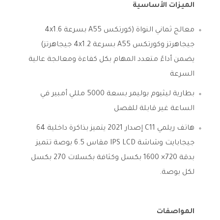
الميزات الأساسية
معالج ثماني النواة (كورتكس A55 بسرعة 4x1.6
جيجاهرتز وكورتكس A55 بسرعة 4x1.2 جيجاهرتز)
يضمن أداءً متعدد المهام بكل كفاءة ومعالجة عالية
السرعة
بطارية ليثيوم بوليمر بسعة 5000 مللي أمبير في
الساعة غير قابلة للفصل
هاتف ريلمي C11 إصدار 2021 يتميز بذاكرة داخلية 64
جيجابايت وشاشة IPS LCD مقاس 6.5 بوصة تتميز
بدقة 720× 1600 بكسل وكثافة بكسلات 270 بكسل
لكل بوصة.
المواصفات