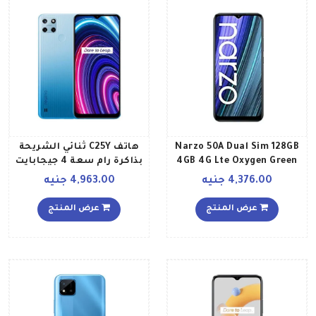
Narzo 50A Dual Sim 128GB
هاتف C25Y ثنائي الشريحة
4GB 4G Lte Oxygen Green
بذاكرة رام سعة 4 جيجابايت
وذاكرة داخلية سعة 128
4,376.00 جنيه
4,963.00 جنيه
جيجابايت ويدعم تقنية 4G
LTE بلون أزرق جليدي إصدار
عرض المنتج
عرض المنتج
الشرق الأوسط