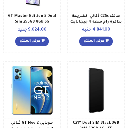
هاتف C25s ثنائي الشريحة
GT Master Edition 5 Dual
بذاكرة رام سعة 4 جيجابايت
Sim 256GB 8GB 5G
وذاكرة داخلية سعة 128
Daybreak blue
4,841.00 جنيه
9,024.00 جنيه
جيجابايت ويدعم تقنية 4G
LTE بلون أزرق مائي إصدار
عرض المنتج
عرض المنتج
عالمي
C21Y Dual SIM Black 3GB
موبايل GT Neo 2 ثنائي