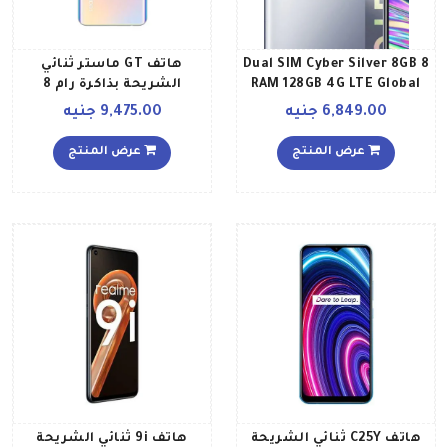
8 Dual SIM Cyber Silver 8GB
هاتف GT ماستر ثنائي
RAM 128GB 4G LTE Global
الشريحة بذاكرة رام 8
Version
جيجابايت وذاكرة داخلية 256
6,849.00 جنيه
9,475.00 جنيه
جيجابايت ويدعم تقنية 5G
بلون أزرق داي بريك إصدار
عرض المنتج
عرض المنتج
الشرق الأوسط
هاتف C25Y ثنائي الشريحة
هاتف 9i ثنائي الشريحة