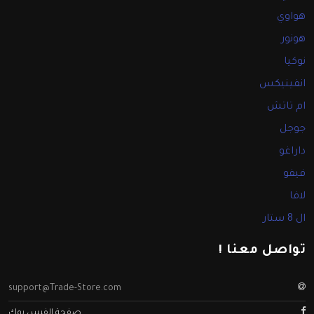
هواوي
هونور
نوكيا
انفينيكس
ام تاتش
جوجل
داراغو
فيفو
لافا
ال 8 ستار
تواصل معنا !
support@Trade-Store.com
صفحة الفيس بوك