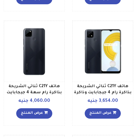
متقاطع إصدار الشرق
العالمي
الأوسط
هاتف C21Y ثنائي الشريحة
هاتف C21Y ثنائي الشريحة
بذاكرة رام 4 جيجابايت وذاكرة
بذاكرة رام سعة 4 جيجابايت
داخلية 64 جيجابايت يدعم
وذاكرة داخلية سعة 64
3,654.00 جنيه
4,060.00 جنيه
تقنية 4G LTE إصدار عالمي،
جيجابايت ويدعم تقنية 4G
لون أسود كروس
LTE وبلون أسود بنمط
عرض المنتج
عرض المنتج
متقاطع إصدار الشرق
الأوسط