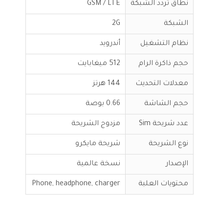
نطاق تردد الشبكة
GSM / LTE
الشبكة
2G
نظام التشغيل
أندرويد
حجم ذاكرة الرام
512 ميغابايت
معدلات التحديث
144 هرتز
حجم الشاشة
0.66 بوصة
عدد شريحة Sim
مزدوج الشريحة
نوع الشريحة
شريحة مايكرو
الإصدار
نسخة عالمية
محتويات العلبة
Phone, headphone, charger