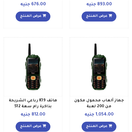
قوية وباور بنك أزرق
893.00 جنيه
676.00 جنيه
عرض المنتج
عرض المنتج
جهاز ألعاب محمول مكون
هاتف K19 رباعي الشريحة
من 200 لعبة
بذاكرة رام سعة 512
ميجابايت وذاكرة داخلية
1,054.00 جنيه
812.00 جنيه
سعة 32 ميجابايت ويدعم
تقنية 2G ذو لون أخضر
عرض المنتج
عرض المنتج