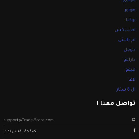
هواوي
هونور
نوكيا
انفينيكس
ام تاتش
جوجل
داراغو
فيفو
لافا
ال 8 ستار
تواصل معنا !
support@Trade-Store.com
صفحة الفيس بوك