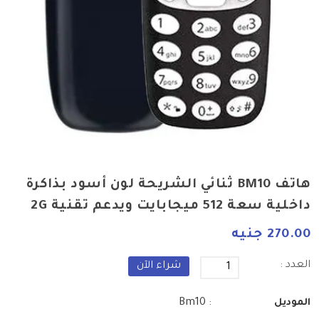
هاتف BM10 ثنائي الشريحة لون أسود بذاكرة
داخلية سعة 512 ميجابايت ويدعم تقنية 2G
270.00 جنيه
العدد :
شراء الآن
: Bm10
الموديل