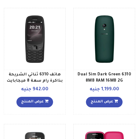
6310 Dual Sim Dark Green
هاتف 6310 ثنائي الشريحة
8MB RAM 16MB 2G
بذاكرة رام سعة 8 ميجابايت
International Version
وذاكرة داخلية سعة 16
1,199.00 جنيه
942.00 جنيه
ميجابايت ويدعم تقنية 2G
بلون أسود إصدار الشرق
عرض المنتج
عرض المنتج
الأوسط