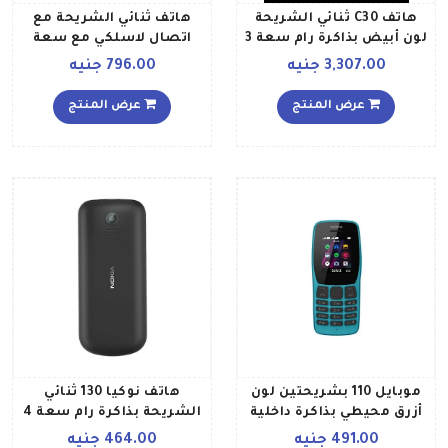
هاتف C30 ثنائي الشريحة
هاتف ثنائي الشريحة مع
لون أبيض بذاكرة رام سعة 3
اتصال لاسلكي مع سعة
جيجابايت وذاكرة داخلية
تخزين 32 ميجابايت ويدعم
3,307.00 جنيه
796.00 جنيه
سعة 64 جيجابايت ويدعم
تقنية 2G
تقنية 4G LTE إصدار الشرق
عرض المنتج
عرض المنتج
الأوسط
موبايل 110 بشريحتين لون
هاتف نوكيا 130 ثنائي
أزرق محيطي بذاكرة داخلية
الشريحة بذاكرة رام سعة 4
سعة 4 ميجابايت يدعم
ميجابايت ويدعم تقنية 2G،
491.00 جنيه
464.00 جنيه