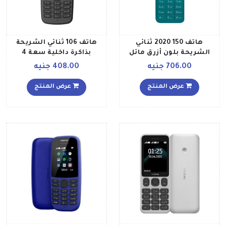
هاتف 150 2020 ثنائي
هاتف 106 ثنائي الشريحة
الشريحة بلون أزرق مائل
بذاكرة داخلية سعة 4
للأخضر وذاكرة رام 4
ميجابايت ويدعم تقنية 2G،
706.00 جنيه
408.00 جنيه
ميجابايت ويدعم تقنية 2G
لون رمادي داكن
عرض المنتج
عرض المنتج