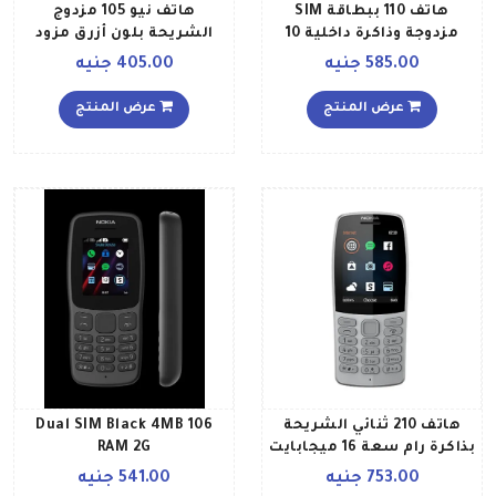
هاتف 110 ببطاقة SIM
هاتف نيو 105 مزدوج
مزدوجة وذاكرة داخلية 10
الشريحة بلون أزرق مزود
ميجابايت وتقنية 2G، لون
بخدمة الجيل الثاني
585.00 جنيه
405.00 جنيه
أسود
عرض المنتج
عرض المنتج
هاتف 210 ثنائي الشريحة
106 Dual SIM Black 4MB
بذاكرة رام سعة 16 ميجابايت
RAM 2G
يدعم تقنية 2G، رمادي
753.00 جنيه
541.00 جنيه