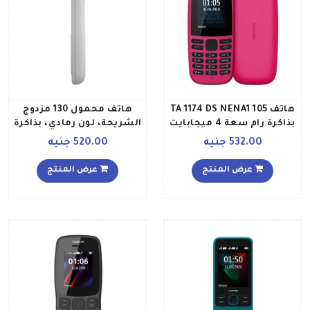
هاتف 105 TA 1174 DS NENA1
هاتف محمول 130 مزدوج
بذاكرة رام سعة 4 ميجابايت
الشريحة، لون رمادي، بذاكرة
ثنائي الشريحة بلون وردي
داخلية سعة 4 ميجابايت،
532.00 جنيه
520.00 جنيه
مزود بتقنية 2G
عرض المنتج
عرض المنتج