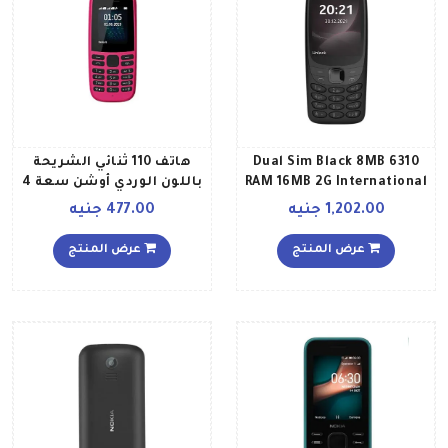
6310 Dual Sim Black 8MB
هاتف 110 ثنائي الشريحة
RAM 16MB 2G International
باللون الوردي أوشن سعة 4
Version
ميجابايت بتقنية 2G
1,202.00 جنيه
477.00 جنيه
عرض المنتج
عرض المنتج