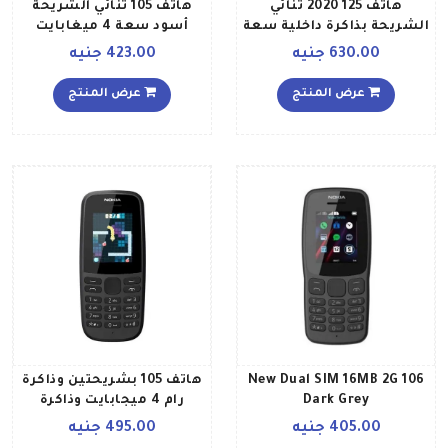
هاتف 125 2020 ثنائي
هاتف 105 ثنائي الشريحة
الشريحة بذاكرة داخلية سعة
أسود سعة 4 ميغابايت
4 ميجابايت ويدعم تقنية 2G،
يدعم خاصية الجيل الثاني
630.00 جنيه
423.00 جنيه
لون أسود
عرض المنتج
عرض المنتج
106 New Dual SIM 16MB 2G
هاتف 105 بشريحتين وذاكرة
Dark Grey
رام 4 ميجابايت وذاكرة
داخلية سعة 4 ميجابايت
405.00 جنيه
495.00 جنيه
ويدعم تقنية 2G، لون أسود