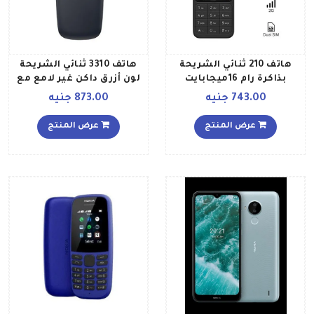
هاتف 210 ثنائي الشريحة
هاتف 3310 ثنائي الشريحة
بذاكرة رام 16ميجابايت
لون أزرق داكن غير لامع مع
وذاكرة داخلية 16 ميجابايت
ذاكرة داخلية سعة 16
743.00 جنيه
873.00 جنيه
يدعم تقنية 2G بلون أسود
ميجابايت ويدعم خاصية 2G
عرض المنتج
عرض المنتج