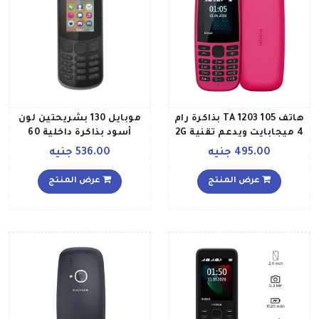
هاتف 105 TA 1203 بذاكرة رام
موبايل 130 بشريحتين لون
4 ميجابايت ويدعم تقنية 2G
أسود بذاكرة داخلية 60
لون وردي
ميجابايت يدعم تقنية 2G
495.00 جنيه
536.00 جنيه
عرض المنتج
عرض المنتج