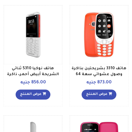
هاتف 3310 بشريحتين بذاكرة
هاتف نوكيا 5310 ثنائي
وصول عشوائي سعة 64
الشريحة أبيض أحمر، ذاكرة
ميجابايت وذاكرة داخلية
رام سعة 8 ميجابايت، ذاكرة
873.00 جنيه
856.00 جنيه
سعة 128 ميجابايت ويدعم
داخلية سعة 16 ميجابايت،
تقنية 3G، لون أحمر دافئ
يدعم تقنية 2G
عرض المنتج
عرض المنتج