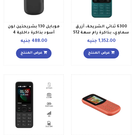
6300 ثنائي الشريحة، أزرق
موبايل 130 بشريحتين لون
سماوي، بذاكرة رام سعة 512
أسود بذاكرة داخلية 4
ميجابايت ويدعم تقنية 4G
ميجابايت يدعم تقنية 2G
1,352.00 جنيه
488.00 جنيه
LTE
عرض المنتج
عرض المنتج