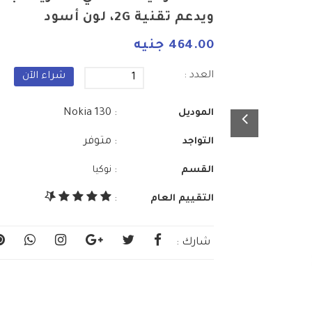
ويدعم تقنية 2G، لون أسود
464.00 جنيه
العدد :
شراء الآن
: Nokia 130
الموديل
: متوفر
التواجد
:
القسم
نوكيا
التقييم العام
:
شارك :