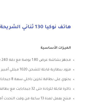
هاتف نوكيا 130 ثنائي الشريحة بذاكرة رام سعة 4 ميجابايت ويدعم تقنية 2G، لون أسود
الميزات الأساسية
مجهز بشاشة عرض 1.80 بوصة مع دقة 240 بكسل في 320 بكسل
مزود ببطارية قابلة للشحن 1020 ميللي أمبير في الساعة والتي توفر ساعات طويلة من المحادثات
يحتوي على بطاقة تخزين داخلي سعة 8 جيجابايت ويوفر ذاكرة وصول عشوائي سعة 4 جيجابايت
ذاكرة قابلة للزيادة حتى 32 جيجابايت مع بطاقة ذاكرة مايكرو SD
منتج يعمل لمدة 13 ساعة من وقت التحدث أما في وقت الاستعداد فيعمل لمدة تصل إلى 26 يوماً