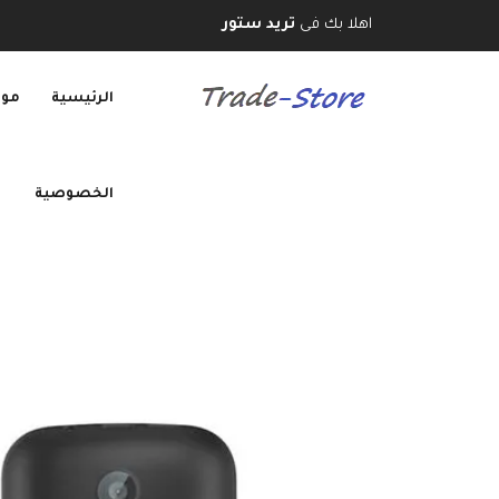
اهلا بك فى
تريد ستور
الرئيسية
موب
الخصوصية