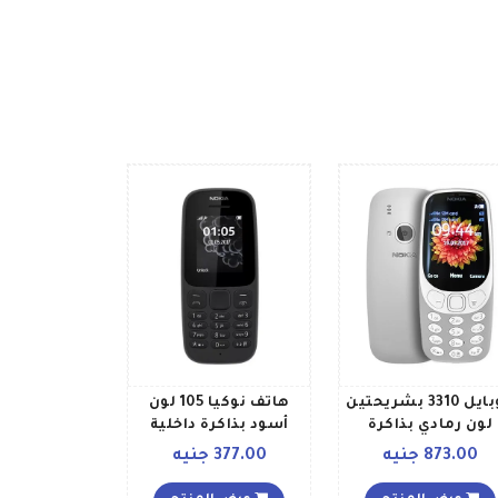
موبايل 3310 بشريحتين
هاتف نوكيا 105 لون
لون رمادي بذاكرة
أسود بذاكرة داخلية
داخلية 16 ميجابايت
سعة 4 ميجابايت يدعم
873.00 جنيه
377.00 جنيه
يدعم تقنية 2G
تقنية 2G