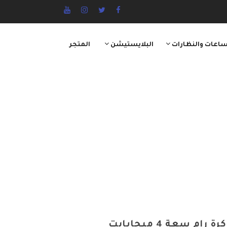
ساعات والنظارات
البلايستيشن
المتجر
هاتف نوكيا 130 ثنائي الشريحة بذاكرة رام سعة 4 ميجابايت