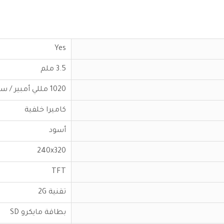
Yes
3.5 ملم
1020 مللي أمبير / ساعة
كاميرا خلفية
أسود
240x320
TFT
تقنية 2G
بطاقة مايكرو SD