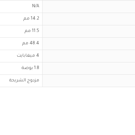
N/A
14.2 مم
11.5 مم
48.4 مم
4 ميغابايت
1.8 بوصة
مزدوج الشريحة