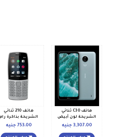
هاتف C30 ثنائي
هاتف 210 ثنائي
الشريحة لون أبيض
الشريحة بذاكرة رام
بذاكرة رام سعة 3
سعة 16 ميجابايت
3,307.00 جنيه
753.00 جنيه
جيجابايت وذاكرة داخلية
يدعم تقنية 2G، رمادي
سعة 64 جيجابايت