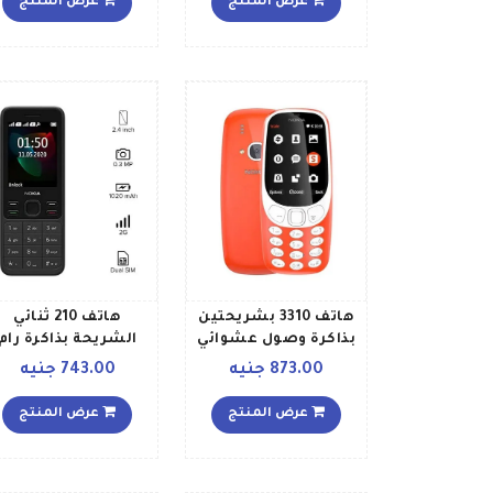
عرض المنتج
عرض المنتج
ويدعم تقنية 4G LTE
إصدار الشرق الأوسط
هاتف 3310 بشريحتين
هاتف 210 ثنائي
بذاكرة وصول عشوائي
الشريحة بذاكرة رام
سعة 64 ميجابايت
16ميجابايت وذاكرة
873.00 جنيه
743.00 جنيه
وذاكرة داخلية سعة 128
داخلية 16 ميجابايت
ميجابايت ويدعم تقنية
يدعم تقنية 2G بلو
عرض المنتج
عرض المنتج
3G، لون أحمر دافئ
أسود