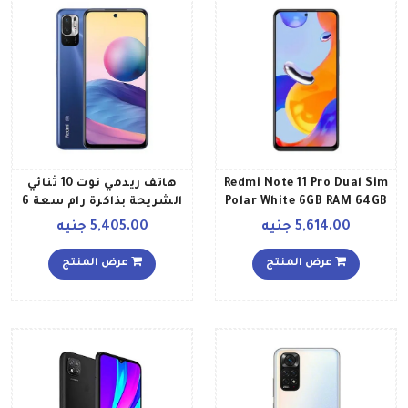
Redmi Note 11 Pro Dual Sim
هاتف ريدمي نوت 10 ثنائي
Polar White 6GB RAM 64GB
الشريحة بذاكرة رام سعة 6
4G LTE Global Version
جيجابايت وذاكرة داخلية
5,614.00 جنيه
5,405.00 جنيه
سعة 128 جيجابايت يدعم
تقنية 5G الإصدار العالمي
عرض المنتج
عرض المنتج
بلون أزرق نايت تايم