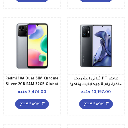
هاتف 11T ثنائي الشريحة
Redmi 10A Dual SIM Chrome
بذاكرة رام 8 جيجابايت وذاكرة
Silver 2GB RAM 32GB Global
داخلية 256 جيجابايت ويدعم
Version
10,197.00 جنيه
3,474.00 جنيه
تقنية 5G، بلون رمادي
ميتيورايت إصدار العالمي
عرض المنتج
عرض المنتج