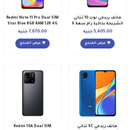
هاتف ريدمي نوت 10 ثنائي
Redmi Note 11 Pro Dual SIM
الشريحة بذاكرة رام سعة 6
Star Blue 8GB RAM 128 4G
جيجابايت وذاكرة داخلية
Global Version
5,405.00 جنيه
7,670.00 جنيه
سعة 128 جيجابايت ويدعم
تقنية 5G إصدار عالمي بلون
عرض المنتج
عرض المنتج
رمادي جرافيتي
هاتف ريدمي 9C ثنائي
Redmi 10A Dual SIM