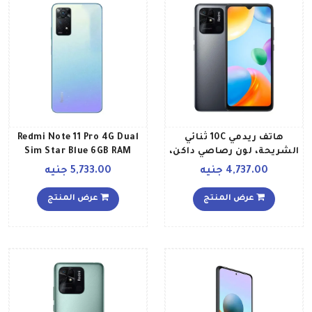
هاتف ريدمي 10C ثنائي
Redmi Note 11 Pro 4G Dual
الشريحة، لون رصاصي داكن،
Sim Star Blue 6GB RAM
ذاكرة رام سعة 4 جيجابايت،
64GB Global Version
4,737.00 جنيه
5,733.00 جنيه
ذاكرة داخلية سعة 128
جيجابايت، تقنية 4G LTE
عرض المنتج
عرض المنتج
إصدار عالمي