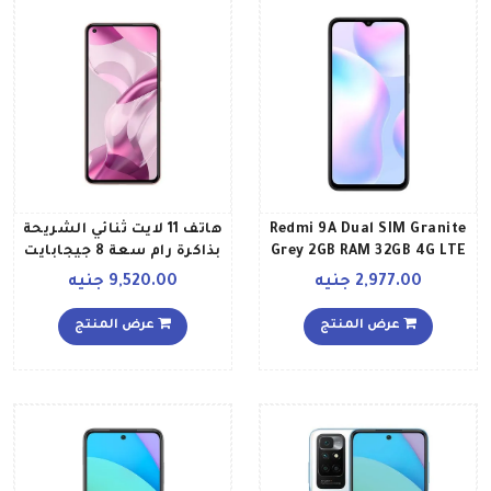
Redmi 9A Dual SIM Granite
هاتف 11 لايت ثنائي الشريحة
Grey 2GB RAM 32GB 4G LTE
بذاكرة رام سعة 8 جيجابايت
Global Version
وذاكرة داخلية سعة 256
2,977.00 جنيه
9,520.00 جنيه
جيجابايت ويدعم تقنية 5G
NE بلون وردي خوخي إصدار
عرض المنتج
عرض المنتج
عالمي