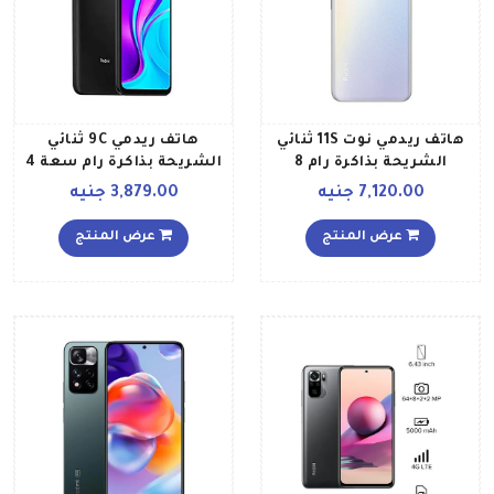
هاتف ريدمي نوت 11S ثنائي
هاتف ريدمي 9C ثنائي
الشريحة بذاكرة رام 8
الشريحة بذاكرة رام سعة 4
جيجابايت وذاكرة داخلية 128
جيجابايت وذاكرة داخلية
7,120.00 جنيه
3,879.00 جنيه
جيجابايت ويدعم تقنية 4G
سعة 128 جيجابايت ويدعم
LTE بلون أبيض لؤلؤي إصدار
تقنية 4G LTE، بلون رمادي
عرض المنتج
عرض المنتج
عالمي
ميدنايت