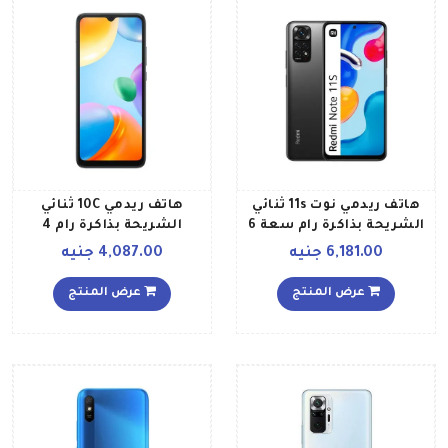
هاتف ريدمي نوت 11s ثنائي
هاتف ريدمي 10C ثنائي
الشريحة بذاكرة رام سعة 6
الشريحة بذاكرة رام 4
جيجابايت وذاكرة داخلية
جيجابايت وذاكرة داخلية 64
6,181.00 جنيه
4,087.00 جنيه
سعة 128 جيجابايت ويدعم
جيجابايت ويدعم تقنية 4G
تقنية 4G LTE، لون رمادي
LTE بلون رمادي جرافيت
عرض المنتج
عرض المنتج
جرافيتي إصدار عالمي
إصدار عالمي