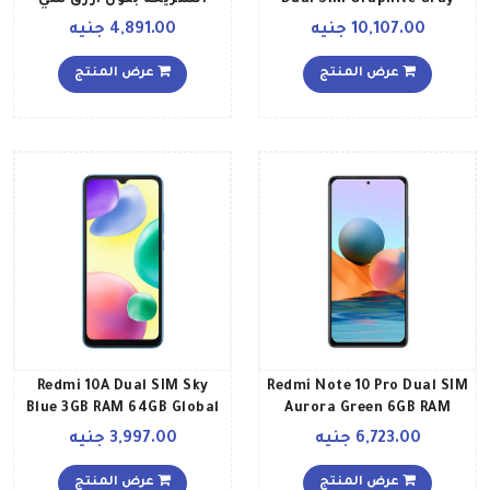
Dual SIM Graphite Gray
الشريحة بلون أزرق سي
8GB RAM 256GB Global
وذاكرة رام سعة 4 جيجابايت
10,107.00 جنيه
4,891.00 جنيه
Version
وذاكرة داخلية سعة 128
جيجابايت ويدعم تقنية 4G
عرض المنتج
عرض المنتج
LTE إصدار عالمي
Redmi 10A Dual SIM Sky
Redmi Note 10 Pro Dual SIM
Blue 3GB RAM 64GB Global
Aurora Green 6GB RAM
Version
128GB 4G LTE
6,723.00 جنيه
3,997.00 جنيه
عرض المنتج
عرض المنتج