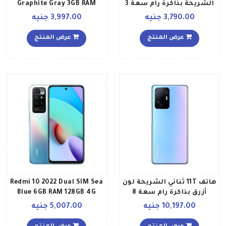
الشريحة بذاكرة رام سعة 3
Graphite Gray 3GB RAM
جيجابايت وذاكرة داخلية
64GB Global Version
3,790.00 جنيه
3,997.00 جنيه
سعة 64 جيجابايت يدعم
تقنية 4G LTE، لون أزرق
عرض المنتج
عرض المنتج
توايلايت
هاتف 11T ثنائي الشريحة لون
Redmi 10 2022 Dual SIM Sea
أزرق بذاكرة رام سعة 8
Blue 6GB RAM 128GB 4G
جيجابايت وذاكرة داخلية
Global Version
10,197.00 جنيه
5,007.00 جنيه
سعة 256 جيجابايت ويدعم
تقنية 5G