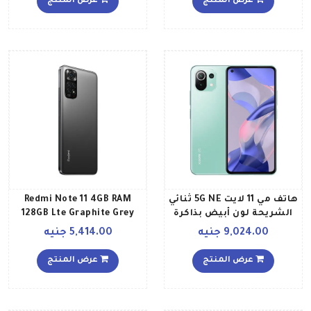
عرض المنتج
عرض المنتج
هاتف مي 11 لايت 5G NE ثنائي
Redmi Note 11 4GB RAM
الشريحة لون أبيض بذاكرة
128GB Lte Graphite Grey
رام سعة 8 جيجابايت وذاكرة
9,024.00 جنيه
5,414.00 جنيه
داخلية سعة 256 جيجابايت
عرض المنتج
عرض المنتج