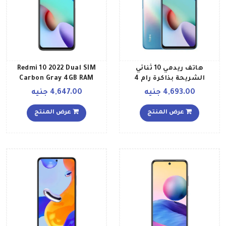
هاتف ريدمي 10 ثنائي
Redmi 10 2022 Dual SIM
الشريحة بذاكرة رام 4
Carbon Gray 4GB RAM
جيجابايت وذاكرة داخلية 64
128GB Global Version
4,693.00 جنيه
4,647.00 جنيه
جيجابايت ويدعم تقنية 4G
LTE بلون أزرق بحري إصدار
عرض المنتج
عرض المنتج
عالمي