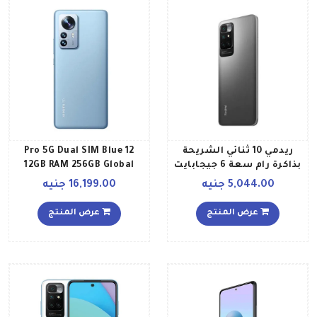
ريدمي 10 ثنائي الشريحة
12 Pro 5G Dual SIM Blue
بذاكرة رام سعة 6 جيجابايت
12GB RAM 256GB Global
وذاكرة داخلية سعة 128
Version
5,044.00 جنيه
16,199.00 جنيه
جيجابايت يدعم تقنية 4G
LTE، لون رمادي
عرض المنتج
عرض المنتج