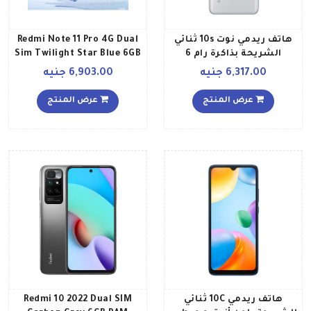
هاتف ريدمي نوت 10s ثنائي
Redmi Note 11 Pro 4G Dual
الشريحة بذاكرة رام 6
Sim Twilight Star Blue 6GB
جيجابايت وذاكرة داخلية 128
RAM 128GB Global version
6,317.00 جنيه
6,903.00 جنيه
جيجابايت، ويدعم تقنية 4G
LTE بلون أبيض بيبيل إصدار
عرض المنتج
عرض المنتج
عالمي
هاتف ريدمي 10C ثنائي
Redmi 10 2022 Dual SIM