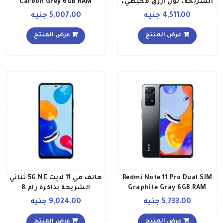
الشريحة، لون أزرق محيطي،
Carbon Grey 6GB RAM
ذاكرة رام سعة 4 جيجابايت،
128GB 4G Global Version
4,511.00 جنيه
5,007.00 جنيه
ذاكرة داخلية سعة 128
جيجابايت، تقنية 4G LTE
عرض المنتج
عرض المنتج
إصدار عالمي
Redmi Note 11 Pro Dual SIM
هاتف مي 11 لايت 5G NE ثنائي
Graphite Gray 6GB RAM
الشريحة بذاكرة رام 8
64GB 4G Global Version
جيجابايت وذاكرة داخلية 256
5,733.00 جنيه
9,024.00 جنيه
جيجابايت بلون أسود
عرض المنتج
عرض المنتج