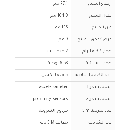
ارتفاع المنتج
77.1 مم
طول المنتج
164.9 مم
وزن المنتج
196 غم
عرض/عمق المنتج
9 مم
حجم ذاكرة الرام
2 جيجابايت
حجم الشاشة
6.53 بوصة
دقة الكاميرا الثانوية
5 ميغا بكسل
المستشعر 1
accelerometer
المستشعر 2
proximity_sensors
عدد شريحة Sim
مزدوج الشريحة
نوع الشريحة
بطاقة SIM نانو