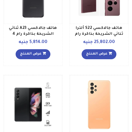
هاتف جالاكسي S22 ألترا
هاتف جالاكسي A23 ثنائي
ثنائي الشريحة بذاكرة رام
الشريحة بذاكرة رام 4
سعة 12 جيجابايت وذاكرة
جيجابايت وذاكرة داخلية
25,802.00 جنيه
5,814.00 جنيه
داخلية سعة 512 جيجابايت
سعة 128 جيجابايت ويدعم
يدعم تقنية 5G بلون بورغندي
تقنية 4G إصدار الشرق
عرض المنتج
عرض المنتج
إصدار عالمي
الأوسط، لون أسود