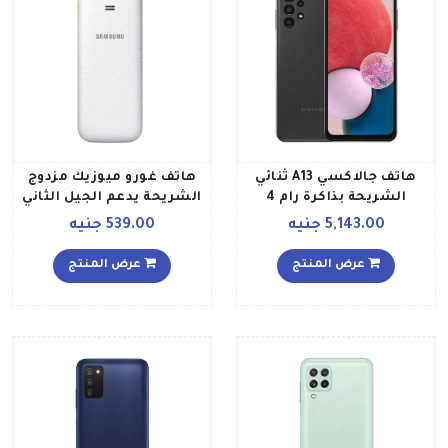
هاتف جالاكسي A13 ثنائي
هاتف غورو ميوزيك مزدوج
الشريحة بذاكرة رام 4
الشريحة يدعم الجيل الثاني
جيجابايت وذاكرة داخلية 128
بلون أبيض
5,143.00 جنيه
539.00 جنيه
جيجابايت ويدعم تقنية 4G
بلون أسود إصدار الشرق
عرض المنتج
عرض المنتج
الأوسط