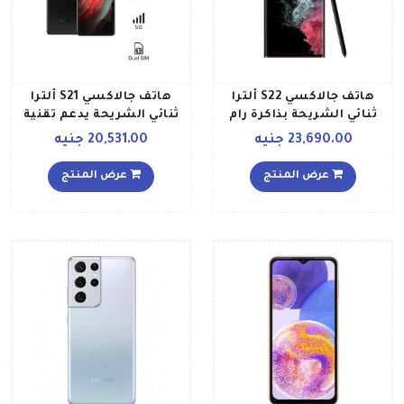
هاتف جالاكسي S22 ألترا
هاتف جالاكسي S21 ألترا
ثنائي الشريحة بذاكرة رام
ثنائي الشريحة يدعم تقنية
سعة 12 جيجابايت وذاكرة
5G بذاكرة رام 12 جيجابايت
23,690.00 جنيه
20,531.00 جنيه
داخلية سعة 256 جيجابايت
وذاكرة داخلية 256 جيجابايت
يدعم تقنية 5G بلون بورغندي
بلون أسود فانتوم نسخة
عرض المنتج
عرض المنتج
إصدار عالمي
الشرق الأوسط