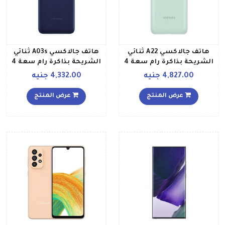
هاتف جالاكسي A22 ثنائي
هاتف جالاكسي A03s ثنائي
الشريحة بذاكرة رام سعة 4
الشريحة بذاكرة رام سعة 4
جيجابايت وذاكرة 64
جيجابايت وذاكرة داخلية
4,827.00 جنيه
4,332.00 جنيه
جيجابايت ويدعم تقنية 4G
سعة 64 جيجابايت ويدعم
LTE إصدار عالمي، لون
تقنية 4G LTE إصدار الشرق
عرض المنتج
عرض المنتج
نعناعي
الأوسط، لون أزرق