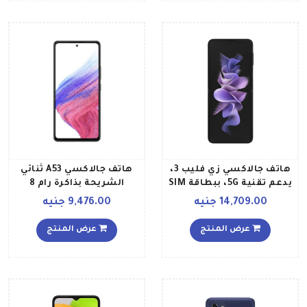
هاتف جالاكسي زي فليب 3،
هاتف جالاكسي A53 ثنائي
يدعم تقنية 5G، ببطاقة SIM
الشريحة بذاكرة رام 8
ولون أسود فانتوم، وذاكرة
جيجابايت وذاكرة داخلية
14,709.00 جنيه
9,476.00 جنيه
رام سعة 8 جيجابايت وذاكرة
سعة 128جيجابايت ويدعم
داخلية سعة 256 جيجابايت
تقنية – 5G إصدار الشرق
عرض المنتج
عرض المنتج
إصدار الشرق الأوسط
الأوسط، لون أسود أوسوم