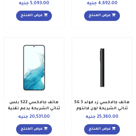
جيجابايت وذاكرة داخلية 64
East Version
4,692.00 جنيه
5,093.00 جنيه
جيجابايت ويدعم تقنية 4G
بلون أسود إصدار الشرق
عرض المنتج
عرض المنتج
الأوسط
هاتف جالاكسي زد فولد 3 5G
هاتف جالاكسي S22 بلس
ثنائي الشريحة لون فانتوم
ثنائي الشريحة يدعم تقنية
بلاك مع ذاكرة رام سعة 12
5G بذاكرة رام 8 جيجابايت
25,360.00 جنيه
20,531.00 جنيه
جيجابايت وذاكرة داخلية
وذاكرة داخلية 256 جيجابايت
سعة 256 جيجابايت نسخة
بلون أبيض فانتوم إصدار
عرض المنتج
عرض المنتج
عالمية
الشرق الأوسط