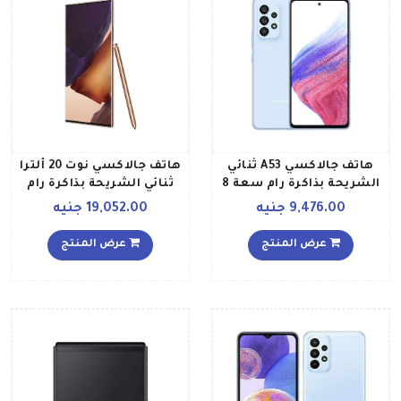
هاتف جالاكسي A53 ثنائي
هاتف جالاكسي نوت 20 ألترا
الشريحة بذاكرة رام سعة 8
ثنائي الشريحة بذاكرة رام
جيجابايت وذاكرة داخلية
سعة 8 جيجابايت وذاكرة
9,476.00 جنيه
19,052.00 جنيه
سعة 128 جيجابايت ويدعم
داخلية سعة 256 جيجابايت
تقنية 5G إصدار الشرق
ويدعم تقنية 4G بلون برونزي
عرض المنتج
عرض المنتج
الأوسط، لون أزرق أوسوم
ميستيك إصدار عالمي