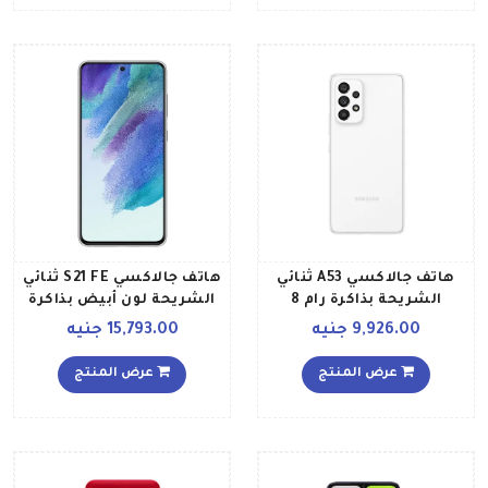
هاتف جالاكسي A53 ثنائي
هاتف جالاكسي S21 FE ثنائي
الشريحة بذاكرة رام 8
الشريحة لون أبيض بذاكرة
جيجابايت وذاكرة داخلية
رام سعة 8 جيجابايت وذاكرة
9,926.00 جنيه
15,793.00 جنيه
سعة 128جيجابايت ويدعم
داخلية سعة 128 جيجابايت
تقنية – 5G إصدار الشرق
ومزود بتقنية 5G إصدار
عرض المنتج
عرض المنتج
الأوسط، لون أبيض أوسوم
الشرق الأوسط