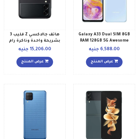
Galaxy A33 Dual SIM 8GB
هاتف جالاكسي Z فليب 3
RAM 128GB 5G Awesome
بشريحة واحدة وذاكرة رام
Blue
سعة 8 جيجابايت وذاكرة
6,588.00 جنيه
15,206.00 جنيه
داخلية سعة 256 جيجابايت
ويدعم تقنية 5G، لون أسود
عرض المنتج
عرض المنتج
فانتوم إصدار عالمي