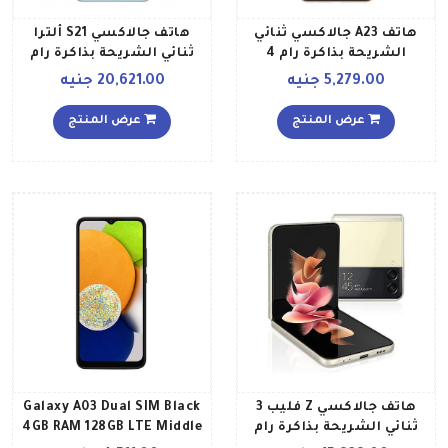
هاتف A23 جالاكسي ثنائي
هاتف جالاكسي S21 ألترا
الشريحة بذاكرة رام 4
ثنائي الشريحة بذاكرة رام
جيجابايت وذاكرة داخلية 128
سعة 12 جيجابايت وذاكرة
5,279.00 جنيه
20,621.00 جنيه
جيجابايت ويدعم تقنية 4G
داخلية سعة 256 جيجابايت
لون خوخي إصدار الشرق
يدعم تقنية 5G، لون فضي
عرض المنتج
عرض المنتج
الأوسط
فانتوم إصدار الشرق الأوسط
هاتف جالاكسي Z فليب 3
Galaxy A03 Dual SIM Black
ثنائي الشريحة بذاكرة رام
4GB RAM 128GB LTE Middle