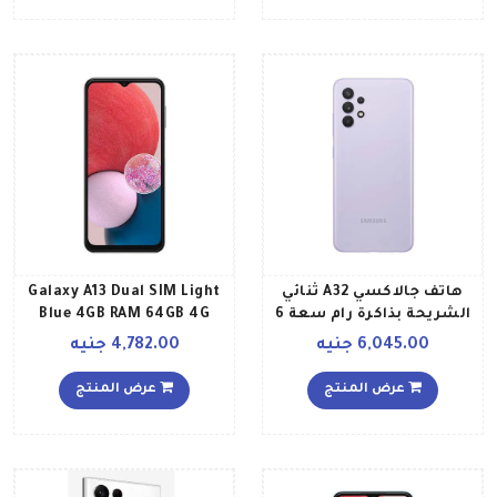
هاتف جالاكسي A32 ثنائي
Galaxy A13 Dual SIM Light
الشريحة بذاكرة رام سعة 6
Blue 4GB RAM 64GB 4G
جيجابايت وذاكرة تخزين
International Version
6,045.00 جنيه
4,782.00 جنيه
سعة 128 جيجابايت ويدعم
تقنية 4G LTE بلونٍ بنفسجي
عرض المنتج
عرض المنتج
رائع إصدار الشرق الأوسط