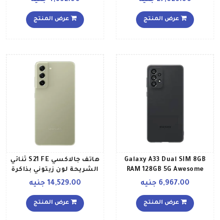
27,029.00 جنيه
4,692.00 جنيه
داخلية سعة 256 جيجابايت
تقنية 4G LTE، لون أزرق
بلون أخضر فانتوم إصدار
عرض المنتج
عرض المنتج
عالمي
Galaxy A33 Dual SIM 8GB
هاتف جالاكسي S21 FE ثنائي
RAM 128GB 5G Awesome
الشريحة لون زيتوني بذاكرة
Black
رام سعة 8 جيجابايت وذاكرة
6,967.00 جنيه
14,529.00 جنيه
داخلية سعة 128 جيجابايت
ومزود بتقنية 5G إصدار
عرض المنتج
عرض المنتج
الشرق الأوسط