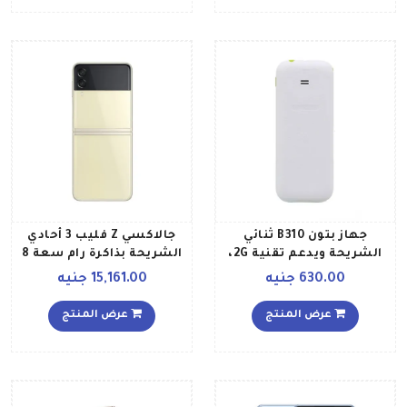
جهاز بتون B310 ثنائي
جالاكسي Z فليب 3 أحادي
الشريحة ويدعم تقنية 2G،
الشريحة بذاكرة رام سعة 8
لون أبيض
جيجابايت وذاكرة داخلية
630.00 جنيه
15,161.00 جنيه
سعة 256 جيجابايت يدعم
تقنية 5G إصدار الشرق
عرض المنتج
عرض المنتج
الأوسط، لون كريمي