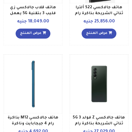
هاتف جالاكسي S22 ألترا
هاتف قلاب جالاكسي زي
ثنائي الشريحة بذاكرة رام
فليب 3 بتقنية 5G يعمل
سعة 12 جيجابايت وذاكرة
بشريحة SIM واحدة، مزود
25,856.00 جنيه
18,049.00 جنيه
داخلية سعة 512 جيجابايت
بذاكرة رام سعة 8 جيجابايت
يدعم تقنية 5G بلون أسود
وذاكرة داخلية سعة 256
عرض المنتج
عرض المنتج
فانتوم إصدار عالمي
جيجابايت، لون لافندر إصدار
الشرق الأوسط
هاتف جالاكسي Z فولد 3 5G
هاتف جالاكسي M12 بذاكرة
ثنائي الشريحة بذاكرة رام
رام 4 جيجابايت وذاكرة
سعة 12 جيجابايت وذاكرة
داخلية 128 جيجابايت يدعم