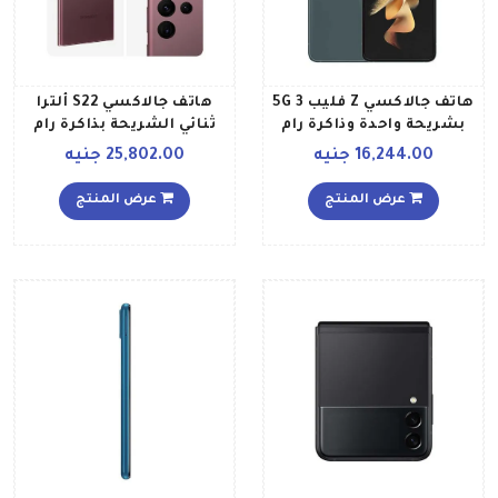
هاتف جالاكسي Z فليب 3 5G
هاتف جالاكسي S22 ألترا
بشريحة واحدة وذاكرة رام
ثنائي الشريحة بذاكرة رام
سعة 8 جيجابايت وذاكرة
سعة 12 جيجابايت وذاكرة
16,244.00 جنيه
25,802.00 جنيه
داخلية سعة 256 جيجابايت،
داخلية سعة 512 جيجابايت
لون أخضر إصدار عالمي
يدعم تقنية 5G بلون بورغندي
عرض المنتج
عرض المنتج
إصدار عالمي