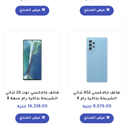
جيجابايت ويدعم تقنية 4G
سعة 64 جيجابايت يدعم
بلون أزرق فاتح إصدار الشرق
تقنية 4G LTE بلون أخضر
عرض المنتج
عرض المنتج
الأوسط
إصدار الشرق الأوسط
هاتف جالاكسي A52 ثنائي
هاتف جالاكسي نوت 20 ثنائي
الشريحة بذاكرة رام 8
الشريحة بذاكرة رام سعة 8
جيجابايت وذاكرة داخلية 256
جيجابايت وذاكرة تخزين
8,076.00 جنيه
14,338.00 جنيه
جيجابايت ويدعم تقنية 4G
داخلية بسعة 256 جيجابايت
LTE بلون أزرق أوسوم
يدعم تقنية 4G LTE بلون
عرض المنتج
عرض المنتج
أخضر داكن إصدار عالمي