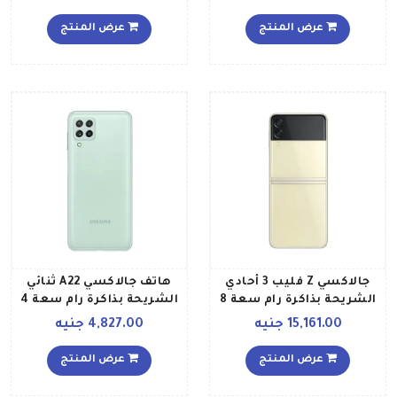
سعة 64 جيجابايت ويدعم
جيجابايت ويدعم تقنية 4G
تقنية 4G LTE، لون أزرق
إصدار الشرق الأوسط لون
عرض المنتج
عرض المنتج
إصدار الشرق الأوسط
خوخي
جالاكسي Z فليب 3 أحادي
هاتف جالاكسي A22 ثنائي
الشريحة بذاكرة رام سعة 8
الشريحة بذاكرة رام سعة 4
جيجابايت وذاكرة داخلية
جيجابايت وذاكرة 64
15,161.00 جنيه
4,827.00 جنيه
سعة 256 جيجابايت يدعم
جيجابايت ويدعم تقنية 4G
تقنية 5G إصدار الشرق
LTE إصدار عالمي، لون
عرض المنتج
عرض المنتج
الأوسط، لون كريمي
نعناعي