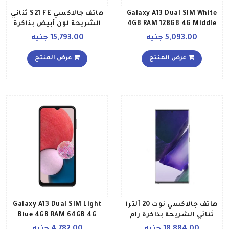
Galaxy A13 Dual SIM White
هاتف جالاكسي S21 FE ثنائي
4GB RAM 128GB 4G Middle
الشريحة لون أبيض بذاكرة
East Version
رام سعة 8 جيجابايت وذاكرة
5,093.00 جنيه
15,793.00 جنيه
داخلية سعة 128 جيجابايت
ومزود بتقنية 5G إصدار
عرض المنتج
عرض المنتج
الشرق الأوسط
هاتف جالاكسي نوت 20 ألترا
Galaxy A13 Dual SIM Light
ثنائي الشريحة بذاكرة رام
Blue 4GB RAM 64GB 4G
سعة 8 جيجابايت وسعة
International Version