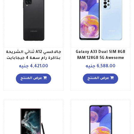
Galaxy A33 Dual SIM 8GB
جالاكسي A12 ثنائي الشريحة
RAM 128GB 5G Awesome
بذاكرة رام سعة 4 جيجابايت
Blue
وذاكرة داخلية سعة 64
6,588.00 جنيه
4,421.00 جنيه
جيجابايت يدعم تقنية 4G
LTE إصدار عالمي، لون أسود
عرض المنتج
عرض المنتج