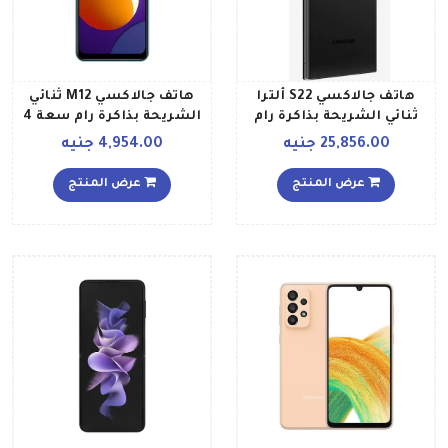
هاتف جالاكسي S22 ألترا
هاتف جالاكسي M12 ثنائي
ثنائي الشريحة بذاكرة رام
الشريحة بذاكرة رام سعة 4
سعة 12 جيجابايت وذاكرة
جيجابايت وذاكرة داخلية
25,856.00 جنيه
4,954.00 جنيه
داخلية سعة 512 جيجابايت
سعة 128 جيجابايت ويدعم
يدعم تقنية 5G بلون أسود
تقنية 4G LTE إصدار الشرق
عرض المنتج
عرض المنتج
فانتوم إصدار عالمي
الأوسط لون أخضر