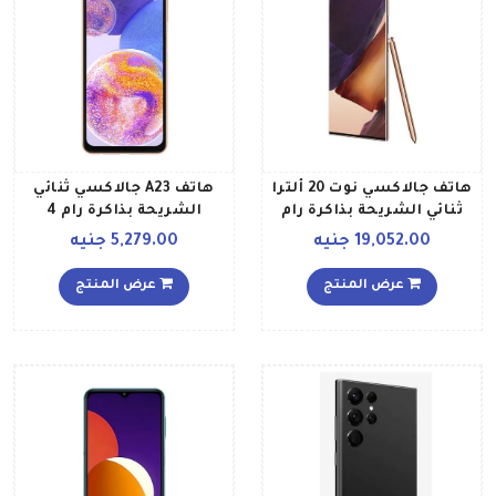
هاتف جالاكسي نوت 20 ألترا
هاتف A23 جالاكسي ثنائي
ثنائي الشريحة بذاكرة رام
الشريحة بذاكرة رام 4
سعة 8 جيجابايت وذاكرة
جيجابايت وذاكرة داخلية 128
19,052.00 جنيه
5,279.00 جنيه
داخلية سعة 256 جيجابايت
جيجابايت ويدعم تقنية 4G
ويدعم تقنية 4G بلون برونزي
لون خوخي إصدار الشرق
عرض المنتج
عرض المنتج
ميستيك إصدار عالمي
الأوسط