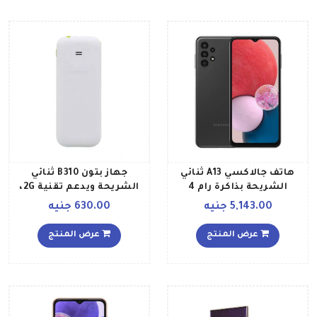
هاتف جالاكسي A13 ثنائي
جهاز بتون B310 ثنائي
الشريحة بذاكرة رام 4
الشريحة ويدعم تقنية 2G،
جيجابايت وذاكرة داخلية 128
لون أبيض
5,143.00 جنيه
630.00 جنيه
جيجابايت ويدعم تقنية 4G
بلون أسود إصدار الشرق
عرض المنتج
عرض المنتج
الأوسط