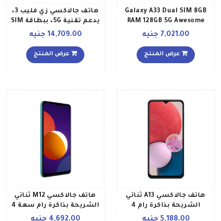
Galaxy A33 Dual SIM 8GB
هاتف جالاكسي زي فليب 3،
RAM 128GB 5G Awesome
يدعم تقنية 5G، ببطاقة SIM
Peach
ولون أسود فانتوم، وذاكرة
7,021.00 جنيه
14,709.00 جنيه
رام سعة 8 جيجابايت وذاكرة
داخلية سعة 256 جيجابايت
عرض المنتج
عرض المنتج
إصدار الشرق الأوسط
هاتف جالاكسي A13 ثنائي
هاتف جالاكسي M12 ثنائي
الشريحة بذاكرة رام 4
الشريحة بذاكرة رام سعة 4
جيجابايت وذاكرة داخلية 128
جيجابايت وذاكرة داخلية
5,188.00 جنيه
4,692.00 جنيه