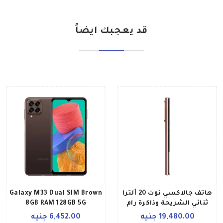
قد يعجبك ايضاً
هاتف جالاكسي نوت 20 ألترا
Galaxy M33 Dual SIM Brown
ثنائي الشريحة وذاكرة رام
8GB RAM 128GB 5G
بسعة 12 جيجابايت وذاكرة
International Version
19,480.00 جنيه
6,452.00 جنيه