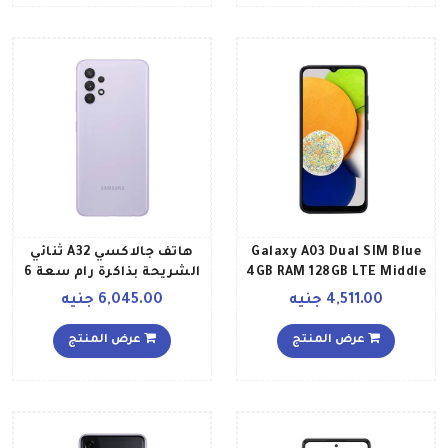
Galaxy A03 Dual SIM Blue
هاتف جالاكسي A32 ثنائي
4GB RAM 128GB LTE Middle
الشريحة بذاكرة رام سعة 6
East Version
جيجابايت وذاكرة تخزين
4,511.00 جنيه
6,045.00 جنيه
سعة 128 جيجابايت ويدعم
تقنية 4G LTE بلونٍ بنفسجي
عرض المنتج
عرض المنتج
رائع إصدار الشرق الأوسط