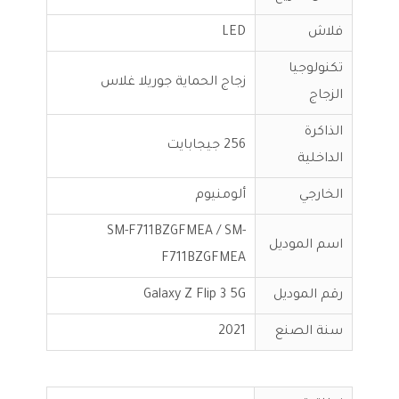
فلاش
LED
تكنولوجيا
زجاج الحماية جوريلا غلاس
الزجاج
الذاكرة
256 جيجابايت
الداخلية
الخارجي
ألومنيوم
SM-F711BZGFMEA / SM-
اسم الموديل
F711BZGFMEA
رقم الموديل
Galaxy Z Flip 3 5G
سنة الصنع
2021