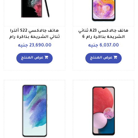
هاتف جالاكسي A23 ثنائي
هاتف جالاكسي S22 ألترا
الشريحة بذاكرة رام 6
ثنائي الشريحة بذاكرة رام
جيجابايت وذاكرة داخلية 128
سعة 12 جيجابايت وذاكرة
6,037.00 جنيه
23,690.00 جنيه
جيجابايت يدعم شبكة LTE
داخلية سعة 256 جيجابايت
بلون زرق إصدار الشرق
يدعم تقنية 5G بلون بورغندي
عرض المنتج
عرض المنتج
الأوسط
إصدار عالمي