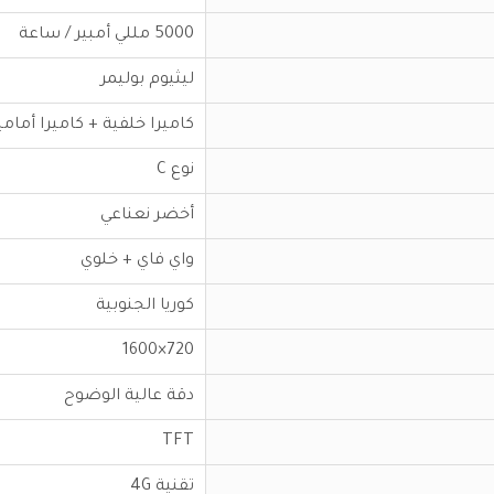
5000 مللي أمبير / ساعة
ليثيوم بوليمر
كاميرا خلفية + كاميرا أمامي
نوع C
أخضر نعناعي
واي فاي + خلوي
كوريا الجنوبية
720×1600
دقة عالية الوضوح
TFT
تقنية 4G