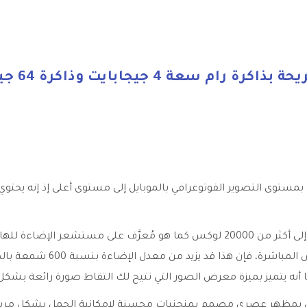
بكاميرا رباعية ترتقي بمستوى التصوير الفوتوغرافي بالموبايل إلى مستوى أعلى إذ إن
عندما تتعرض الشاشة إلى شدة إضاءة تصل إلى أكثر من 20000 لوكس كما هو مُعرَّف 
بالإضاءة المحيطة أو التعرض ل
ه يتميز بميزة معرض الصور التي تتيح لك التقاط صورة رائعة بشكل 
A بتصميم جذاب وأنيق بمظهر عصري مصمم بمنحنيات محسنة لإمكانية الحمل بشكل