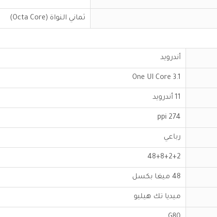
ثماني النواة (Octa Core)
أندرويد
One UI Core 3.1
11 أندرويد
274 ppi
رباعي
48+8+2+2
48 ميغا بكسل
ميديا تك هيليو