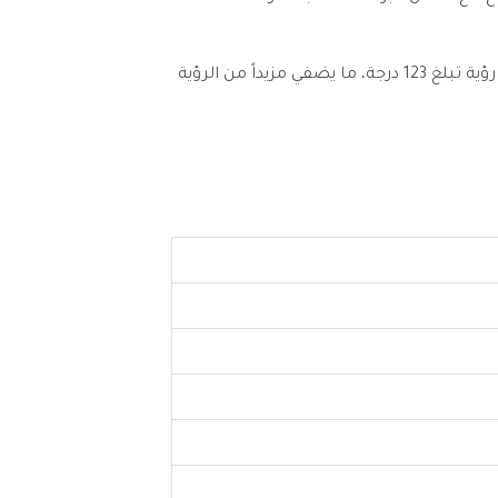
تصميم مماثل للإبصار البشري، بحيث تقوم الكاميرا بعدسة واسعة الزاوية بدقة 8 ميجابكسل بتصوير العالم بزاوية رؤية تبلغ 123 درجة، ما يضفي مزيداً من الرؤية