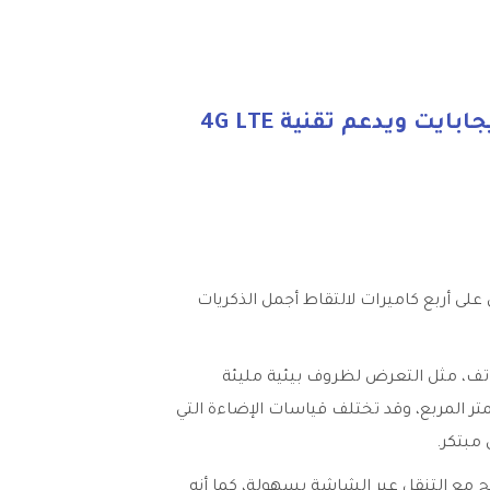
هاتف جالاكسي A22 ثنائي الشريحة بذاكرة رام سعة 4 جيجابايت وذاكرة 64 جيجابايت ويدعم تقنية 4G LTE
ه يحتوي على أربع كاميرات لالتقاط أجمل الذكريات
على مستشعر الإضاءة للهاتف، مثل التعرض لظروف بيئية مليئة
أشعة الشمس المباشرة، فإن هذا قد يزيد من معدل الإضاءة بنسبة 600 شمعة بالمتر المربع، وقد تختلف قياسات الإضاءة التي
مبتكر.
 مريح مع التنقل عبر الشاشة بسهولة، كما أنه