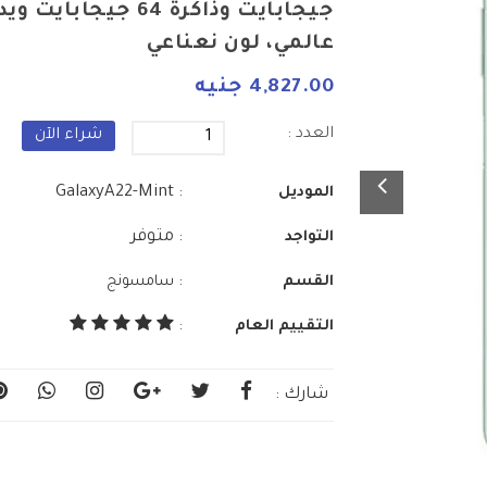
عالمي، لون نعناعي
4,827.00 جنيه
العدد :
شراء الآن
: GalaxyA22-Mint
الموديل
: متوفر
التواجد
:
القسم
سامسونج
التقييم العام
:
شارك :