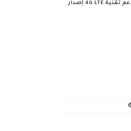
جيجابايت وذاكرة 64 جيجابايت ويدعم تقنية 4G LTE إصدار