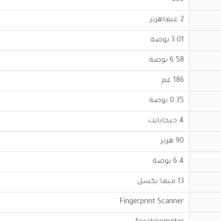
G80
2 غيغاهرتز
3.01 بوصة
6.58 بوصة
186 غم
0.35 بوصة
4 جيجابايت
90 هرتز
6.4 بوصة
13 ميغا بكسل
Fingerprint Scanner