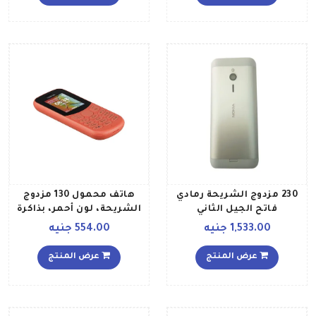
230 مزدوج الشريحة رمادي
هاتف محمول 130 مزدوج
فاتح الجيل الثاني
الشريحة، لون أحمر، بذاكرة
داخلية سعة 4 ميجابايت،
1,533.00 جنيه
554.00 جنيه
مزود بتقنية 2G
عرض المنتج
عرض المنتج