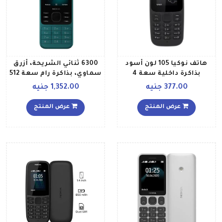
هاتف نوكيا 105 لون أسود
6300 ثنائي الشريحة، أزرق
بذاكرة داخلية سعة 4
سماوي، بذاكرة رام سعة 512
ميجابايت يدعم تقنية 2G
ميجابايت ويدعم تقنية 4G
377.00 جنيه
1,352.00 جنيه
LTE
عرض المنتج
عرض المنتج