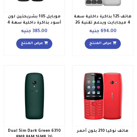
هاتف 125 بذاكرة داخلية سعة
موبايل 105 بشريحتين لون
4 ميجابايت ويدعم تقنية 2G
أسود بذاكرة داخلية سعة 4
إصدار 2020، لون أبيض
ميجابايت يدعم تقنية 2G
694.00 جنيه
385.00 جنيه
عرض المنتج
عرض المنتج
هاتف نوكيا 210 بلون أحمر
6310 Dual Sim Dark Green