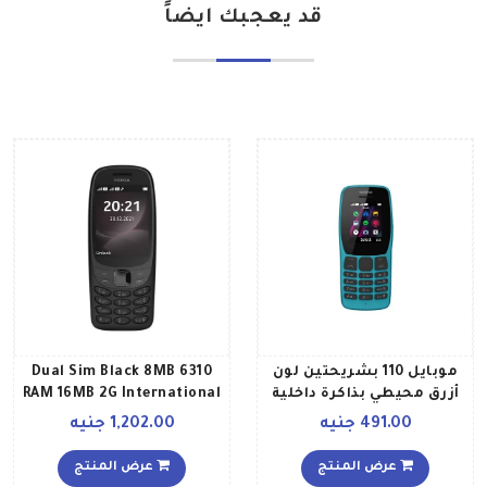
قد يعجبك ايضاً
موبايل 110 بشريحتين لون
6310 Dual Sim Black 8MB
أزرق محيطي بذاكرة داخلية
RAM 16MB 2G International
سعة 4 ميجابايت يدعم
Version
491.00 جنيه
1,202.00 جنيه
تقنية 2G
عرض المنتج
عرض المنتج