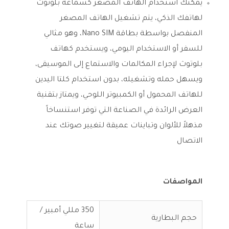
يمكنك استخدام الهاتف المصغر كسماعة بلوتوث
لهاتفك الذكي، يتم تشغيل الهاتف المصغر
المنفصل بواسطة بطاقة Nano SIM، وهو مثالي
للسفر أو الاستخدام اليومي، ويستخدم كهاتف
بلوتوث لإجراء المكالمات والاستماع إلى الموسيقى،
ويسهل حمله وتشغيله، بدون استخدام كلتا اليدين
للهاتف المحمول أو الكمبيوتر اللوحي، ويمتاز بتقنية
العرض الرائدة في الصناعة التي توفر استنساخاً
مذهلاً للألوان وتباينات عميقة لتغيير صوتك عند
الاتصال
المواصفات
350 مللي أمبير /
حجم البطارية
ساعة