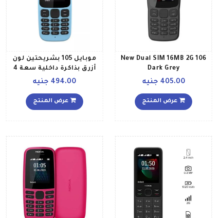
106 New Dual SIM 16MB 2G
موبايل 105 بشريحتين لون
Dark Grey
أزرق بذاكرة داخلية سعة 4
ميجابايت يدعم تقنية 2G
405.00 جنيه
494.00 جنيه
عرض المنتج
عرض المنتج