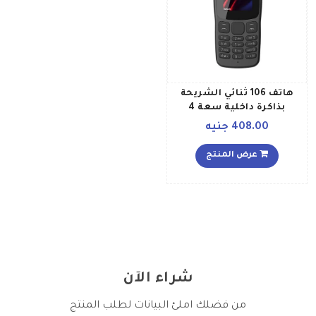
هاتف 106 ثنائي الشريحة
بذاكرة داخلية سعة 4
ميجابايت ويدعم تقنية 2G،
408.00 جنيه
لون رمادي داكن
عرض المنتج
شراء الآن
من فضلك املئ البيانات لطلب المنتج