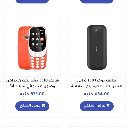
هاتف نوكيا 130 ثنائي
هاتف 3310 بشريحتين بذاكرة
الشريحة بذاكرة رام سعة 4
وصول عشوائي سعة 64
ميجابايت ويدعم تقنية 2G،
ميجابايت وذاكرة داخلية
464.00 جنيه
873.00 جنيه
لون أسود
سعة 128 ميجابايت ويدعم
تقنية 3G، لون أحمر دافئ
عرض المنتج
عرض المنتج