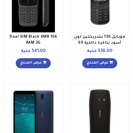
موبايل 130 بشريحتين لون
106 Dual SIM Black 4MB
أسود بذاكرة داخلية 60
RAM 2G
ميجابايت يدعم تقنية 2G
536.00 جنيه
541.00 جنيه
عرض المنتج
عرض المنتج