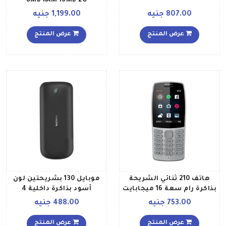
8MB RAM 16MB 2G
International Version
807.00 جنيه
1,199.00 جنيه
عرض المنتج
عرض المنتج
هاتف 210 ثنائي الشريحة
موبايل 130 بشريحتين لون
بذاكرة رام سعة 16 ميجابايت
أسود بذاكرة داخلية 4
يدعم تقنية 2G، رمادي
ميجابايت يدعم تقنية 2G
753.00 جنيه
488.00 جنيه
عرض المنتج
عرض المنتج