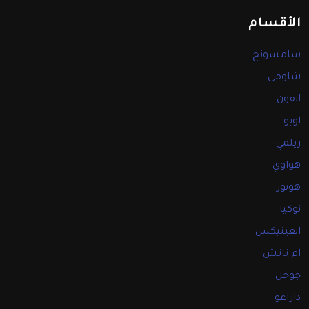
الأقسام
سامسونج
شاومي
ايفون
اوبو
ريلمي
هواوي
هونور
نوكيا
انفينيكس
ام تاتش
جوجل
داراغو