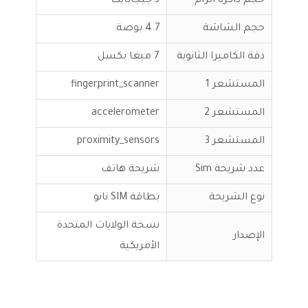
حجم ذاكرة الرام
3 جيجابايت
حجم الشاشة
4.7 بوصة
دقة الكاميرا الثانوية
7 ميغا بكسل
المستشعر 1
fingerprint_scanner
المستشعر 2
accelerometer
المستشعر 3
proximity_sensors
عدد شريحة Sim
شريحة هاتف
نوع الشريحة
بطاقة SIM نانو
نسخة الولايات المتحدة
الإصدار
الأمريكية