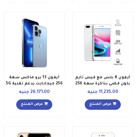
آيفون 8 بلس مع فيس تايم
آيفون 13 برو ماكس سعة
بلون فضي بذاكرة سعة 256
256 جيجابايت يدعم تقنية 5G
جيجابايت ومزود بخدمة 4G
مع فيس تايم لون أزرق
11,235.00 جنيه
26,171.00 جنيه
إل تي إي
سييرا نسخة المملكة
العربية السعودية
عرض المنتج
عرض المنتج