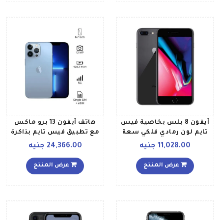
آيفون 8 بلس بخاصية فيس
هاتف آيفون 13 برو ماكس
تايم لون رمادي فلكي سعة
مع تطبيق فيس تايم بذاكرة
128 جيجابايت ويدعم تقنية
داخلية 128 جيجابايت وتقنية
11,028.00 جنيه
24,366.00 جنيه
4G LTE بالمواصفات
5G بلون أزرق سييرا إصدار
المصرية
الولايات المتحدة الأمريكية
عرض المنتج
عرض المنتج