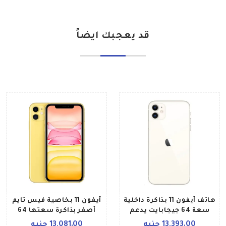
قد يعجبك ايضاً
هاتف آيفون 11 بذاكرة داخلية
آيفون 11 بخاصية فيس تايم
سعة 64 جيجابايت يدعم
أصفر بذاكرة سعتها 64
تقنية 4G LTE ويتميز
جيجابايت يدعم تقنية 4G
13,393.00 جنيه
13,081.00 جنيه