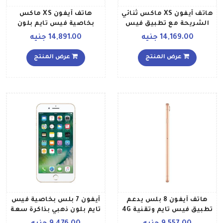
هاتف آيفون XS ماكس ثنائي
هاتف آيفون XS ماكس
الشريحة مع تطبيق فيس
بخاصية فيس تايم بلون
تايم لون رمادي فلكي وذاكرة
فضي وذاكرة داخلية سعة
14,169.00 جنيه
14,891.00 جنيه
داخلية سعة 256 جيجابايت
512 غيغابايت ويدعم خدمة
ومزود بتقنية 4G LTE
الجيل الرابع LTE
عرض المنتج
عرض المنتج
هاتف آيفون 8 بلس يدعم
آيفون 7 بلس بخاصية فيس
تطبيق فيس تايم وتقنية 4G
تايم بلون ذهبي بذاكرة سعة
LTE بذاكرة داخلية 64
256 جيجابايت ومزود بخدمة