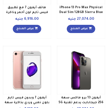
iPhone 13 Pro Max Physical
هاتف آيفون 7 مع تطبيق
Dual Sim 128GB Sierra Blue
فيس تايم لون أحمر وذاكرة
5G With FaceTime
داخلية سعة 256 جيجابايت
27,074.00 جنيه
6,916.00 جنيه
وبتقنية 4G LTE
عرض المنتج
عرض المنتج
آيفون 13 برو ماكس سعة
آيفون 7 وبدون فيس تايم
256 جيجابايت يدعم تقنية 5G
بلون ذهبي وردي بذاكرة سعة
مع فيس تايم لون رصاصي
256 جيجابايت ومزود بخدمة