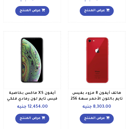
بمواصفات أمريكية ومزود
LTE النسخة العالمية
بتطبيق فيس تايم، لون
عرض المنتج
عرض المنتج
أبيض
هاتف آيفون 8 مزود بفيس
آيفون XS ماكس بخاصية
تايم باللون الأحمر سعة 256
فيس تايم لون رمادي فلكي
جيجابايت وتقنية الجيل
سعة 64 جيجابايت يدعم
8,303.00 جنيه
12,454.00 جنيه
الرابع LTE
خدمة 4G LTE مواصفات
دولية
عرض المنتج
عرض المنتج