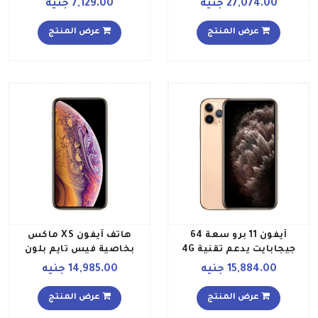
27,074.00 جنيه
7,129.00 جنيه
داكن نسخة المملكة
4G
العربية السعودية
عرض المنتج
عرض المنتج
آيفون 11 برو سعة 64
هاتف آيفون XS ماكس
جيجابايت يدعم تقنية 4G
بخاصية فيس تايم بلون
LTE و فايس تايم، ذهبي
ذهبي وذاكرة داخلية سعة 512
15,884.00 جنيه
14,985.00 جنيه
مواصفات عالمية
غيغابايت ويدعم خدمة
الجيل الرابع LTE
عرض المنتج
عرض المنتج