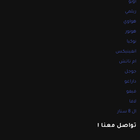
اوبو
ريلمي
هواوي
هونور
نوكيا
انفينيكس
ام تاتش
جوجل
داراغو
فيفو
لافا
ال 8 ستار
تواصل معنا !