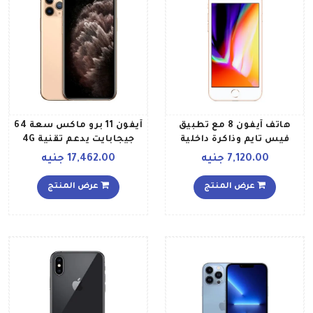
هاتف آيفون 8 مع تطبيق
آيفون 11 برو ماكس سعة 64
فيس تايم وذاكرة داخلية
جيجابايت يدعم تقنية 4G
سعة 64 جيجابايت ويدعم
LTE و فايس تايم، ذهبي
7,120.00 جنيه
17,462.00 جنيه
تقنية 4G LTE، لون ذهبي
مواصفات عالمية
عرض المنتج
عرض المنتج