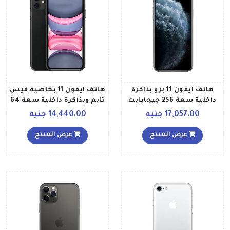
هاتف آيفون 11 برو بذاكرة
هاتف آيفون 11 بخاصية فيس
داخلية سعة 256 جيجابايت
تايم وبذاكرة داخلية سعة 64
ويدعم تقنية 4G LTE ويتميز
جيجابايت يدعم تقنية 4G
17,057.00 جنيه
14,440.00 جنيه
بمواصفات أمريكية ومزود
LTE، لون أسود بالمواصفات
بتطبيق فيس تايم، لون
المصرية
عرض المنتج
عرض المنتج
فضي