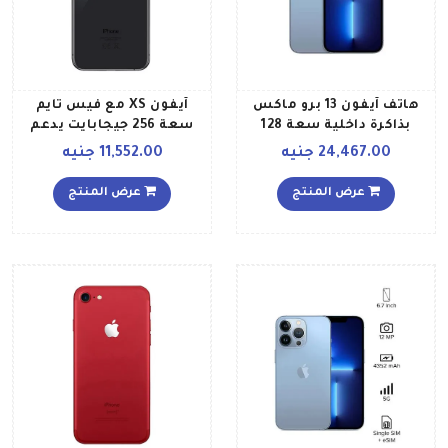
هاتف آيفون 13 برو ماكس
آيفون XS مع فيس تايم
بذاكرة داخلية سعة 128
سعة 256 جيجابايت يدعم
جيجابايت ويدعم تقنية 5G
تقنية 4G LTE رمادي فلكي
24,467.00 جنيه
11,552.00 جنيه
بلون أزرق سييرا مع تطبيق
فيس تايم إصدار الإمارات
عرض المنتج
عرض المنتج
العربية المتحدة