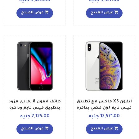
9,557.00 جنيه
9,476.00 جنيه
جيجابايت، لون ذهبي
4G
عرض المنتج
عرض المنتج
آيفون XS ماكس مع تطبيق
هاتف آيفون 8 رمادي مزود
فيس تايم لون فضي بذاكرة
بتطبيق فيس تايم وذاكرة
سعة 64 جيجابايت يدعم
سعة 64 غيغابايت ويدعم
12,571.00 جنيه
7,125.00 جنيه
تقنية 4G LTE مواصفات
تقنية 4G LTE
دولية
عرض المنتج
عرض المنتج