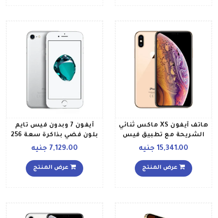
هاتف آيفون XS ماكس ثنائي
آيفون 7 وبدون فيس تايم
الشريحة مع تطبيق فيس
بلون فضي بذاكرة سعة 256
تايم، لون ذهبي وذاكرة
جيجابايت ومزود بخدمة 4G
15,341.00 جنيه
7,129.00 جنيه
داخلية سعة 512 غيغابايت
ويدعم خاصية الجيل الرابع
عرض المنتج
عرض المنتج
LTE