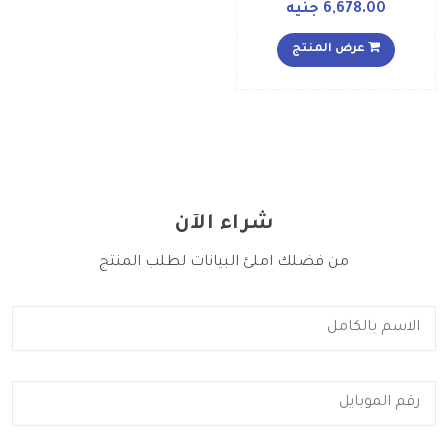
تطبيق فيس تايم ويدعم
6,678.00 جنيه
تقنية 4G LTE، بلون أسود
عرض المنتج
شراء الآن
من فضلك املئ البيانات لطلب المنتج