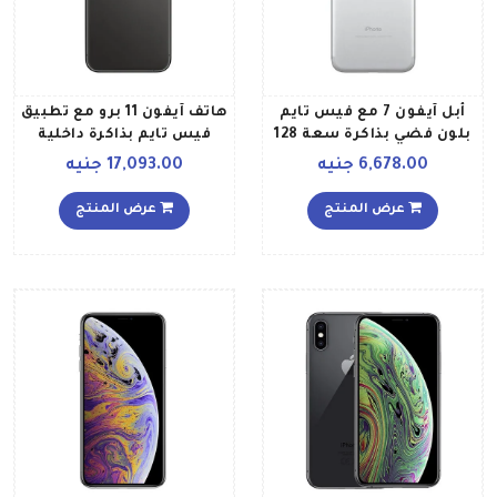
أبل آيفون 7 مع فيس تايم
هاتف آيفون 11 برو مع تطبيق
بلون فضي بذاكرة سعة 128
فيس تايم بذاكرة داخلية
جيجابايت ومزود بتقنية 4G
سعة 256 جيجابايت يدعم
6,678.00 جنيه
17,093.00 جنيه
LTE
تقنية 4G LTE بلون رمادي
فلكي إصدار عالمي
عرض المنتج
عرض المنتج