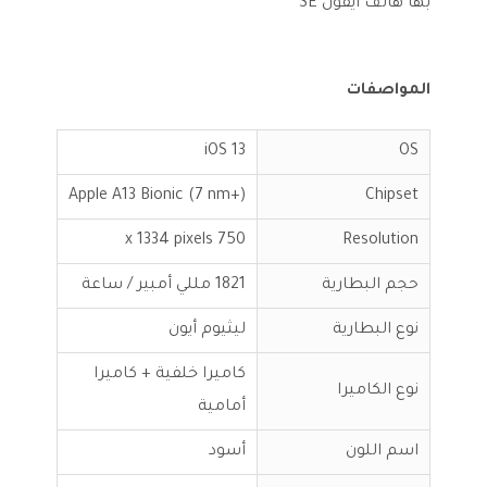
بها هاتف آيفون SE
المواصفات
iOS 13
OS
Apple A13 Bionic (7 nm+)
Chipset
750 x 1334 pixels
Resolution
حجم البطارية
1821 مللي أمبير / ساعة
نوع البطارية
ليثيوم أيون
كاميرا خلفية + كاميرا
نوع الكاميرا
أمامية
اسم اللون
أسود