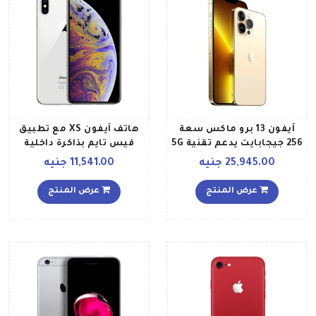
آيفون 13 برو ماكس سعة
هاتف آيفون XS مع تطبيق
256 جيجابايت يدعم تقنية 5G
فيس تايم بذاكرة داخلية
مع فيس تايم لون ذهبي
سعة 256 جيجابايت ويدعم
25,945.00 جنيه
11,541.00 جنيه
نسخة المملكة العربية
تقنية 4G LTE لون فضي
السعودية
عرض المنتج
عرض المنتج