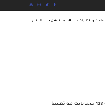
ساعات والنظارات
البلايستيشن
المتجر
هاتف آيفون 7 بذاكرة داخلية سعة 128 جيجابايت مع تطبيق