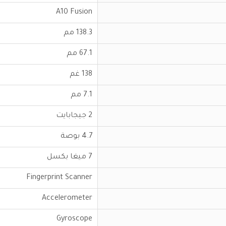
A10 Fusion
138.3 مم
67.1 مم
138 غم
7.1 مم
2 جيجابايت
4.7 بوصة
7 ميغا بكسل
Fingerprint Scanner
Accelerometer
Gyroscope