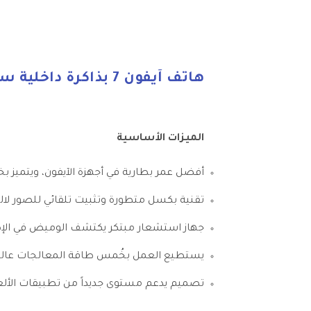
هاتف آيفون 7 بذاكرة داخلية سعة 128 جيجابايت مع تطبيق فيس تايم ويدعم تقنية 4G LTE، بلون أسود
الميزات الأساسية
أفضل عمر بطارية في أجهزة الآيفون، ويتميز بخ
تقنية بكسل متطورة وتثبيت تلقائي للصور ل
جهاز استشعار مبتكر يكتشف الوميض في الإض
يستطيع العمل بخُمس طاقة المعالجات عالية 
تصميم يدعم مستوى جديداً من تطبيقات الألعا