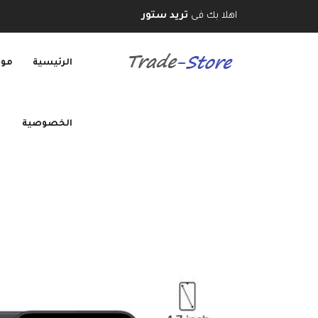
اهلا بك فى
تريد ستور
الرئيسية
موب
الخصوصية