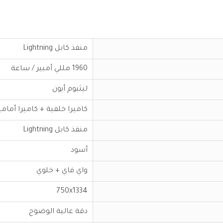
منفذ كابل Lightning
1960 مللي أمبير / ساعة
ليثيوم أيون
كاميرا خلفية + كاميرا أمامي
منفذ كابل Lightning
أسود
واي فاي + خلوي
750x1334
دقة عالية الوضوح