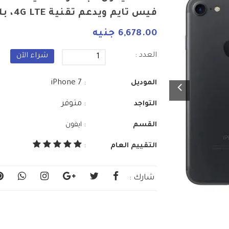
فيس تايم ويدعم تقنية 4G LTE، بلون أسود
6,678.00 جنيه
العدد :
شراء الآن
: iPhone 7
الموديل
: متوفر
التواجد
:
القسم
ايفون
التقييم العام
:
شارك :