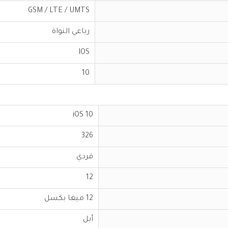
GSM / LTE / UMTS
رباعي النواة
IOS
10
iOS 10
326
فردي
12
12 ميغا بكسل
أبل