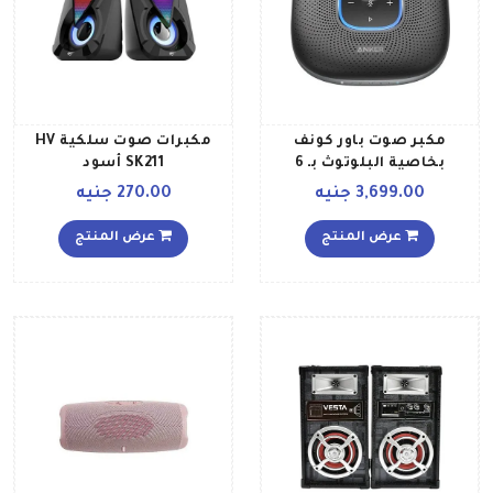
مكبر صوت باور كونف
مكبرات صوت سلكية HV
بخاصية البلوتوث بـ 6
SK211 أسود
ميكروفونات وميزة التقاط
3,699.00 جنيه
270.00 جنيه
صوت محسن ووقت اتصال
يصل إلى 24 ساعة وبلوتوث
عرض المنتج
عرض المنتج
5 ومنفذ USB C ومكبر صوت
معتمد للمؤتمرات عبر
برنامج زووم ومتوافق مع
المنصات الرائدة ومناسب
للمكتب المنزلي أسود