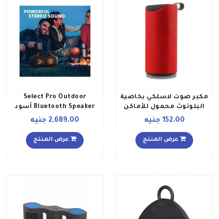
مكبر صوت لاسلكي بخاصية
Select Pro Outdoor
البلوتوث محمول للأماكن
Bluetooth Speaker أسود
الخارجية طراز TG113 أحمر
152.00 جنيه
2,689.00 جنيه
عرض المنتج
عرض المنتج