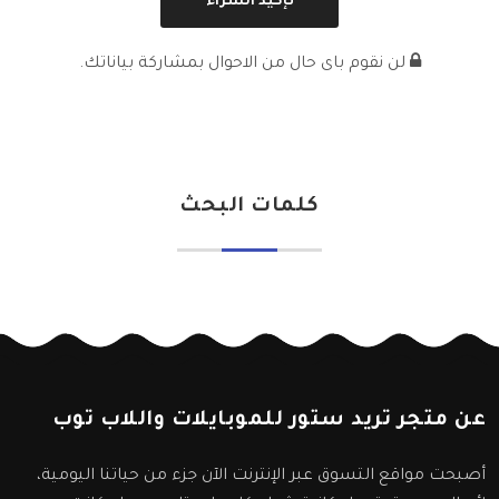
لن نقوم باى حال من الاحوال بمشاركة بياناتك.
كلمات البحث
عن متجر تريد ستور للموبايلات واللاب توب
أصبحت مواقع التسوق عبر الإنترنت الآن جزء من حياتنا اليومية،