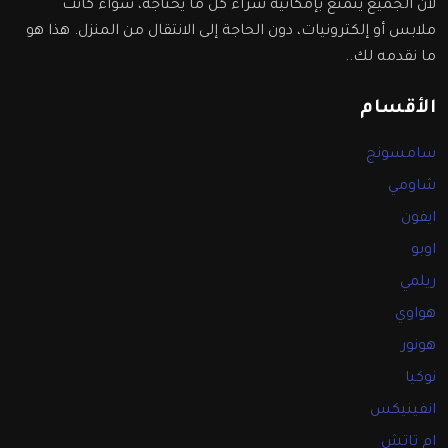
لأن الجميع يتمتع بإمكانية شراء كل ما يحتاجه، سواء كانت
ملابس أو إلكترونيات، دون الحاجة إلى الانتقال من المنزل. هذا هو
ما نقدمه لك..
الأقسام
سامسونج
شاومي
ايفون
اوبو
ريلمي
هواوي
هونور
نوكيا
انفينيكس
ام تاتش