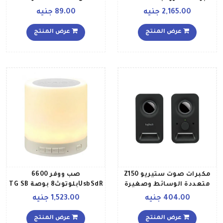
ومنفذ لبطاقة SD وخاصية
SK486 R أحمر
2,165.00 جنيه
89.00 جنيه
البلوتوث وراديو FM وشاشة
رقمية وإضاءة LED TG SB
عرض المنتج
عرض المنتج
B014 أسود
مكبرات صوت ستيريو Z150
صب ووفر 6600
متعددة الوسائط وصغيرة
UsbSdRبلوتوث8 بوصة TG SB
الحجم بمدخل صوت 35 ملم
B010 أسود
404.00 جنيه
1,523.00 جنيه
وأزرار تحكم مدمجة مع
مقبس سماعة رأس
عرض المنتج
عرض المنتج