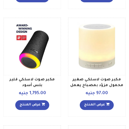
للكمبيوتر والهاتف الذكي
والتابلت ومشغل
الموسيقى ميدنايت أسود
داكن
مكبر صوت لاسلكي صغير
مكبر صوت لاسلكي فلير
محمول مزوّد بمصباح يعمل
بلس أسود
باللمس أبيض
97.00 جنيه
1,795.00 جنيه
عرض المنتج
عرض المنتج