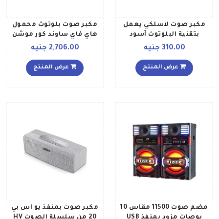
مكبر صوت لاسلكي يعمل
مكبر صوت بلوتوث محمول
بتقنية البلوتوث أسود
هاي فاي ساوند كور موشن
أسود
310.00 جنيه
2,706.00 جنيه
عرض المنتج
عرض المنتج
مضم صوت 11500 مقاس 10
مكبر صوت بمنفذ يو اس بي
بوصات مزود بمنفذ USB
20 من سلسلة الصوت HV