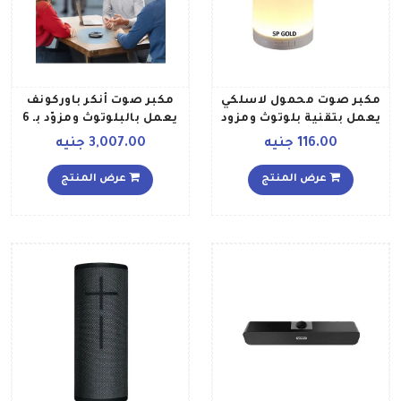
مكبر صوت محمول لاسلكي
مكبر صوت أنكر باوركونف
يعمل بتقنية بلوتوث ومزود
يعمل بالبلوتوث ومزوّد بـ 6
بمصباح LED يعمل باللمس
ميكروفونات أسود
116.00 جنيه
3,007.00 جنيه
B07SNBC6KK بيج
عرض المنتج
عرض المنتج