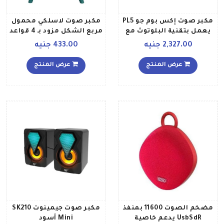
مكبر صوت إكس بوم جو PL5
مكبر صوت لاسلكي محمول
يعمل بتقنية البلوتوث مع
مربع الشكل مزود بـ 4 قواعد
تقنية ميريديان الصوتية
من المعدن ويد من
2,327.00 جنيه
433.00 جنيه
أسود
السيليكون Oneder V9
Green أخضر
عرض المنتج
عرض المنتج
مضخم الصوت 11600 بمنفذ
مكبر صوت جيمينوت SK210
UsbSdR يدعم خاصية
Mini أسود