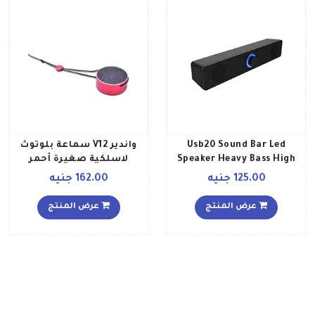
Usb20 Sound Bar Led
واندير V12 سماعة بلوتوث
Speaker Heavy Bass High
لاسلكية صغيرة أحمر
Quality Sound GT 310 Black
125.00 جنيه
162.00 جنيه
عرض المنتج
عرض المنتج