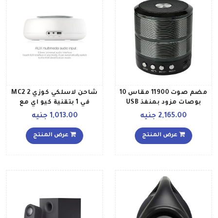
مضم صوت 11900 مقاس 10
شاحن لاسلكي كوزي MC2 2
بوصات مزود بمنفذ USB
في 1 بتقنية كيو اي مع
ومنفذ لبطاقة SD وخاصية
ميكروفون ايه يو اكس داخلي
2,165.00 جنيه
1,013.00 جنيه
البلوتوث وراديو FM وإضاءة
ان اف سي مقبس أوروبي
LED TG SB B016 أسود
أبيض
عرض المنتج
عرض المنتج