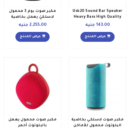
Usb20 Sound Bar Speaker
مكبر صوت بوم 3 محمول
Heavy Bass High Quality
لاسلكيّ يعمل بخاصية
Sound GT 312 Black
البلوتوث طراز 984 001360
143.00 جنيه
2,255.00 جنيه
984 001360 أسود
عرض المنتج
عرض المنتج
مكبر صوت لاسلكي بخاصية
مكبر صوت محمول يعمل
البلوتوث محمول للأماكن
بالبلوتوث أحمر