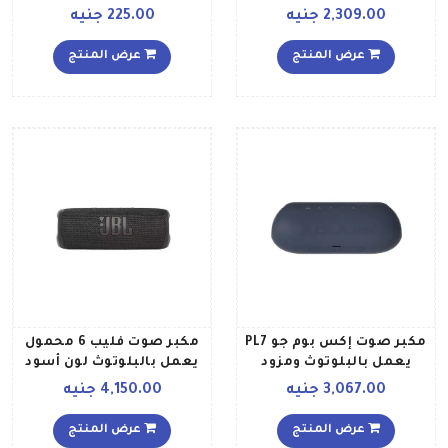
البلوتوث مقاس 10
2,309.00 جنيه
225.00 جنيه
بوصةراديو Fmمزود بمصباح
LED TG SB B015 أسود
عرض المنتج
عرض المنتج
مكبر صوت إكس بوم جو PL7
مكبر صوت فليب 6 محمول
يعمل بالبلوتوث ومزود
يعمل بالبلوتوث لون أسود
بتقنية ميريديان الصوتية
3,067.00 جنيه
4,150.00 جنيه
أسود
عرض المنتج
عرض المنتج