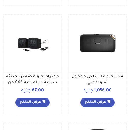
مكبر صوت لاسلكي محمول
مكبرات صوت صغيرة حديثة
أسودفضي
سلكية ديناميكية G08 من
جولدن كينج ، صوت مرن مع
1,056.00 جنيه
67.00 جنيه
مستويات نغمة مميزة أسود
عرض المنتج
عرض المنتج