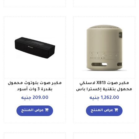
مكبر صوت XB13 لاسلكي
مكبر صوت بلوتوث محمول
محمول بتقنية إكسترا باس
بقدرة 3 وات أسود
بيج
1,262.00 جنيه
209.00 جنيه
عرض المنتج
عرض المنتج