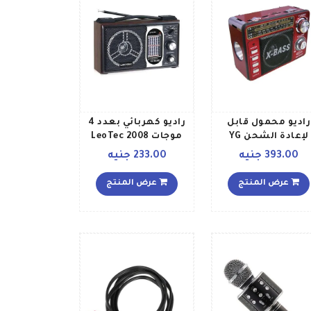
راديو محمول قابل
راديو كهربائي بعدد 4
لإعادة الشحن YG
موجات LeoTec 2008
821UT أحمر وأسود
Radio أسود
393.00 جنيه
233.00 جنيه
عرض المنتج
عرض المنتج