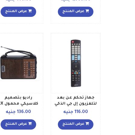
عرض المنتج
عرض المنتج
جهاز تحكم عن بعد
راديو بتصميم
لتلفزيون إل جي الذكي
كلاسيكي محم
أسود رمادي
608ACW بني
116.00 جنيه
136.00 جنيه
عرض المنتج
عرض المنتج