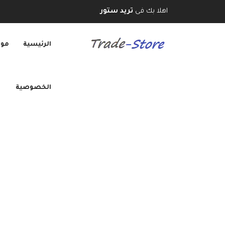
اهلا بك فى
تريد ستور
الرئيسية
موب
الخصوصية