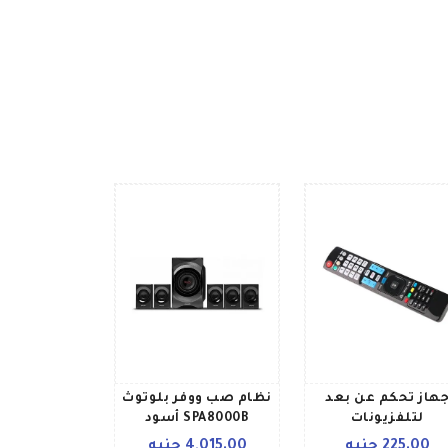
هاز تحكم عن بعد
نظام صب ووفر بلوتوث
لتلفزيونات
SPA8000B أسود
بلازماLCDLEDثلاثية
225.00 جنيه
4,015.00 جنيه