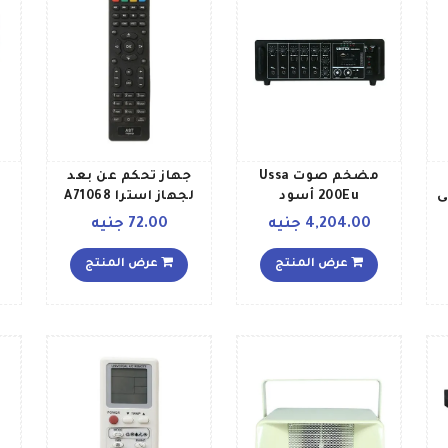
مضخم صوت Ussa
جهاز تحكم عن بعد
لى
200Eu أسود
لجهاز استرا A71068
أسود
4,204.00 جنيه
72.00 جنيه
عرض المنتج
عرض المنتج