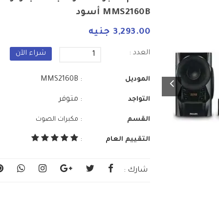
MMS2160B أسود
3,293.00 جنيه
العدد :
شراء الآن
: MMS2160B
الموديل
: متوفر
التواجد
:
القسم
مكبرات الصوت
التقييم العام
:
شارك :