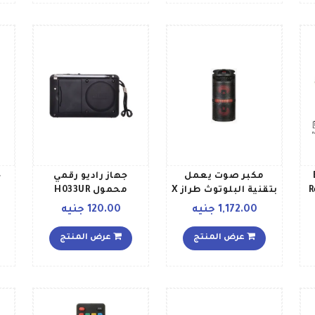
مكبر صوت يعمل
جهاز راديو رقمي
ج
R
بتقنية البلوتوث طراز X
محمول H033UR
636 4601077806364
أحمرأسودأصفر
1,172.00 جنيه
120.00 جنيه
أحمر
عرض المنتج
عرض المنتج