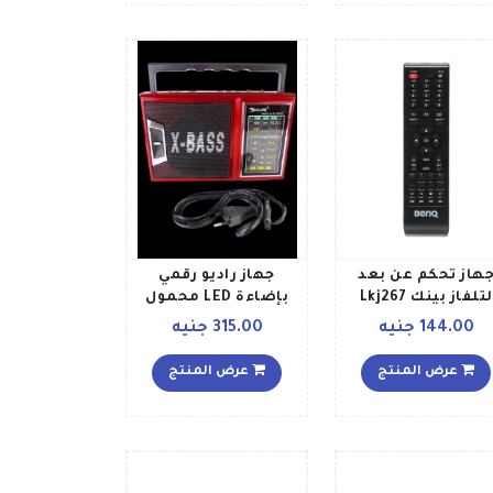
هاز تحكم عن بعد
جهاز راديو رقمي
لتلفاز بينك Lkj267
بإضاءة LED محمول
أسود
وقابل لإعادة الشحن
144.00 جنيه
315.00 جنيه
مع 3 نطاقات ترددية
ومنفذ بطاقة SD RX 177
عرض المنتج
عرض المنتج
أحمر أسود فضي