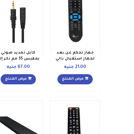
جهاز تحكم عن بعد
كابل تمديد صوتي
لجهاز استقبال دالي
بمقبس 35 مم ذكر إ
ستار 9300 Kh652g
أنثى بطول 5 أمتار
21.00 جنيه
67.00 جنيه
الأسود الأزرق
V4143_P أسود
عرض المنتج
عرض المنتج