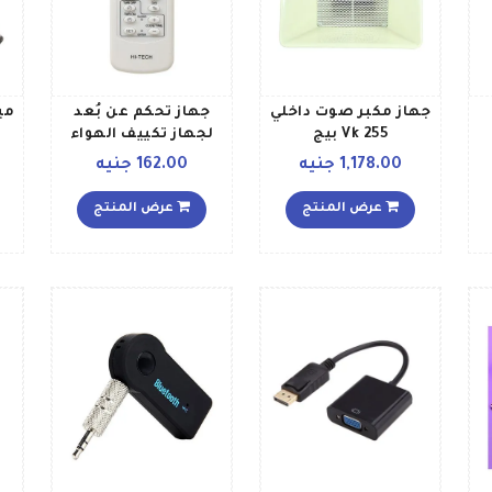
2
جهاز مكبر صوت داخلي
جهاز تحكم عن بُعد
Vk 255 بيج
لجهاز تكييف الهواء
H
A66063 أبيضأسودأحمر
1,178.00 جنيه
162.00 جنيه
عرض المنتج
عرض المنتج