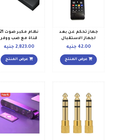
جهاز تحكم عن بعد
نظام مكبر صوت 1
لجهاز الاستقبال
قناة مع صب ووفر
ترومان طراز TM HD 12
لاسلكي W A450ZN
42.00 جنيه
2,823.00 جنيه
30021 أسود
أسود
عرض المنتج
عرض المنتج