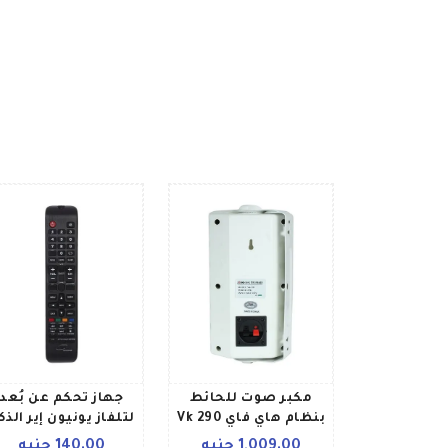
مكبر صوت للحائط
جهاز تحكم عن بُعد
بنظام هاي فاي Vk 290
لتلفاز يونيون إير الذك
أوف وايت
أسود أخضر أحمر
1,009.00 جنيه
140.00 جنيه