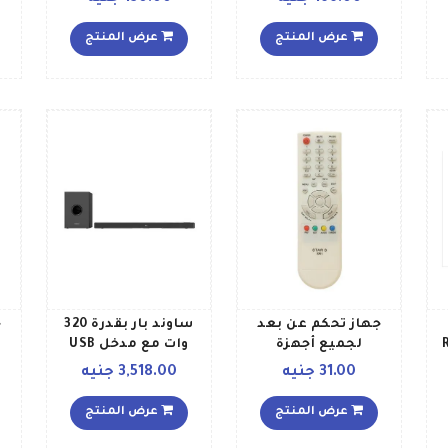
مزود بمنفذ USB
لمشغل KTV، بلون
l930 أس
عرض المنتج
عرض المنتج
ذهبي، WS858
1553098147 180
ذهبيفضي
جهاز تحكم عن بعد
ساوند بار بقدرة 320
ج
ول RX
لجميع أجهزة
وات مع مدخل USB
الاستقبال الصينية
وبلوتوث Ts219 أسود
31.00 جنيه
3,518.00 جنيه
A92089 أبيض
س
kl128 أس
عرض المنتج
عرض المنتج