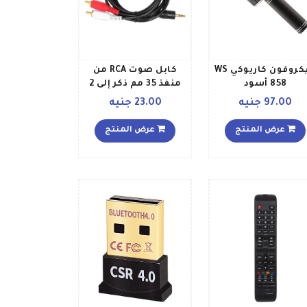
ميكروفون كاريوكي WS
كابل صوت RCA من
858 أسود
منفذ 35 مم ذكر إلى 2
RCA ذكر بطول 15 متر
97.00 جنيه
23.00 جنيه
V4263_P أسود
عرض المنتج
عرض المنتج