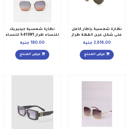
نظارة شمسية بإطار كامل
نظارة شمسية جينيريك
على شكل عين القطة طراز
للنساء طراز 6415W1 للنساء
09Q70 49 للنساء
2,616.00 جنيه
180.00 جنيه
عرض المنتج
عرض المنتج