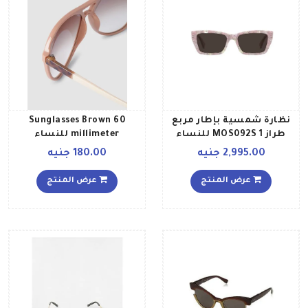
نظارة شمسية بإطار مربع
Sunglasses Brown 60
طراز MOS092S 1 للنساء
millimeter للنساء
2,995.00 جنيه
180.00 جنيه
عرض المنتج
عرض المنتج