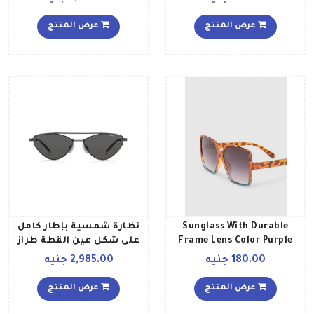
عرض المنتج
عرض المنتج
Sunglass With Durable
نظارة شمسية بإطار كامل
Frame Lens Color Purple
على شكل عين القطة طراز
Frame Color Tiger Pattern
1144S 003IR 57 للنساء
180.00 جنيه
2,985.00 جنيه
للنساء
عرض المنتج
عرض المنتج