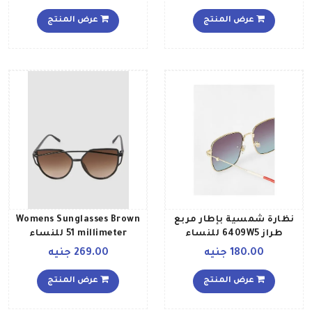
عرض المنتج
عرض المنتج
نظارة شمسية بإطار مربع
Womens Sunglasses Brown
طراز 6409W5 للنساء
51 millimeter للنساء
180.00 جنيه
269.00 جنيه
عرض المنتج
عرض المنتج