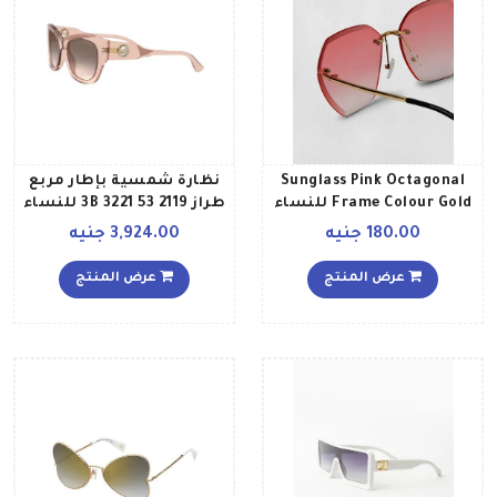
Sunglass Pink Octagonal
نظارة شمسية بإطار مربع
Frame Colour Gold للنساء
طراز 2119 53 3221 3B للنساء
180.00 جنيه
3,924.00 جنيه
عرض المنتج
عرض المنتج