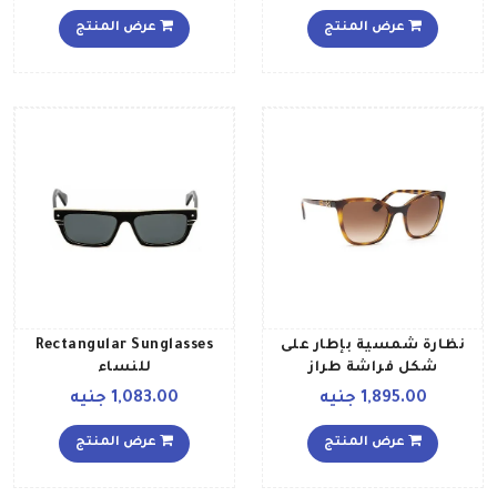
عرض المنتج
عرض المنتج
نظارة شمسية بإطار على
Rectangular Sunglasses
شكل فراشة طراز
للنساء
0VO5243SBW65613 للنساء
1,895.00 جنيه
1,083.00 جنيه
عرض المنتج
عرض المنتج