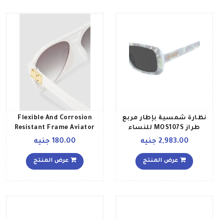
نظارة شمسية بإطار مربع
Flexible And Corrosion
طراز MOS107S للنساء
Resistant Frame Aviator
Sunglasses 6279L1 للنساء
2,983.00 جنيه
180.00 جنيه
عرض المنتج
عرض المنتج