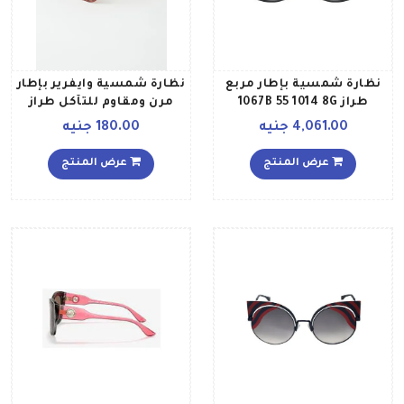
نظارة شمسية بإطار مربع
نظارة شمسية وايفرير بإطار
طراز 1067B 55 1014 8G
مرن ومقاوم للتآكل طراز
للنساء
9038L2 للنساء
4,061.00 جنيه
180.00 جنيه
عرض المنتج
عرض المنتج