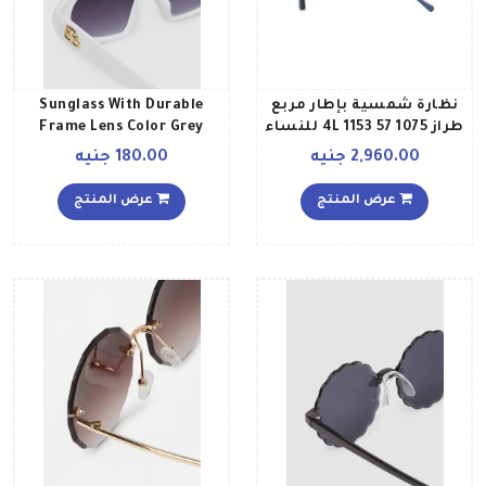
نظارة شمسية بإطار مربع
Sunglass With Durable
طراز 1075 57 1153 4L للنساء
Frame Lens Color Grey
Frame Color White للنساء
2,960.00 جنيه
180.00 جنيه
عرض المنتج
عرض المنتج