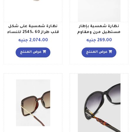
نظارة شمسية بإطار
نظارة شمسية على شكل
مستطيل مرن ومقاوم
قلب طراز 254S، 60 للنساء
للتآكل طراز 5675L1 للنساء
269.00 جنيه
2,074.00 جنيه
عرض المنتج
عرض المنتج