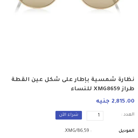
نظارة شمسية بإطار على شكل عين القطة
طراز XMG8659 للنساء
2,815.00 جنيه
العدد :
شراء الآن
: XMG/86,59.
الموديل