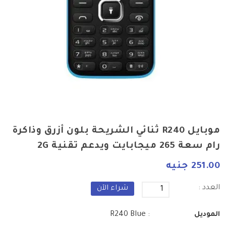
موبايل R240 ثنائي الشريحة بلون أزرق وذاكرة
رام سعة 265 ميجابايت ويدعم تقنية 2G
251.00 جنيه
العدد :
شراء الآن
: R240 Blue
الموديل