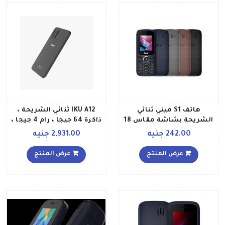
هاتف S1 ميني ثنائي
IKU A12 ثنائي الشريحة ،
الشريحة بشاشة مقاس 18
ذاكرة 64 جيجا ، رام 4 جيجا ،
بوصة وذاكرة رام سعة 32
رمادي
242.00 جنيه
2,931.00 جنيه
ميجابايت وذاكرة تخزين 32
ويدعم تقنية 2G GSM، لون
عرض المنتج
عرض المنتج
أسود