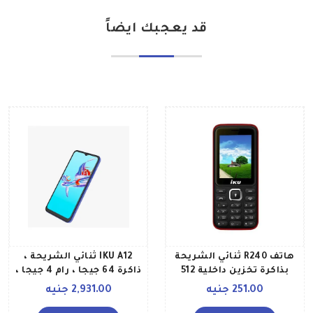
قد يعجبك ايضاً
هاتف R240 ثنائي الشريحة
IKU A12 ثنائي الشريحة ،
بذاكرة تخزين داخلية 512
ذاكرة 64 جيجا ، رام 4 جيجا ،
ميجابايت وذاكرة رام 256
أزرق
251.00 جنيه
2,931.00 جنيه
ميجابايت يدعم تقنية 2G لون