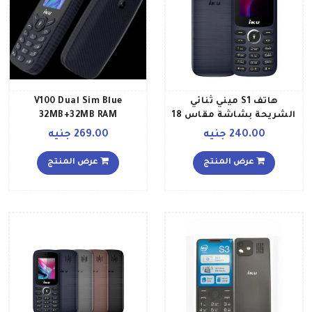
هاتف S1 ميني ثنائي
V100 Dual Sim Blue
الشريحة بشاشة مقاس 18
32MB+32MB RAM
بوصة وذاكرة رام سعة 32
240.00 جنيه
269.00 جنيه
ميجابايت وذاكرة تخزين 32
ويدعم تقنية 2G GSM، لون
عرض المنتج
عرض المنتج
أزرق