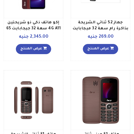
جهاز S2 ثنائي الشريحة
إكو هاتف ذكي ذو شريحتين
بذاكرة رام سعة 32 ميجابايت
4G A11 سعة 32 جيجابايت 65
وذاكرة داخلية سعة 32
بوصة احمر
269.00 جنيه
2,345.00 جنيه
ميجابايت يدعم تقنية 2G
بلون فضي
عرض المنتج
عرض المنتج