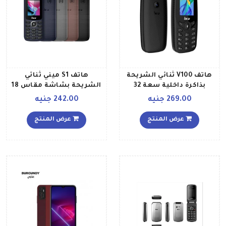
هاتف V100 ثنائي الشريحة
هاتف S1 ميني ثنائي
بذاكرة داخلية سعة 32
الشريحة بشاشة مقاس 18
ميجابايت وذاكرة رام سعة 32
بوصة وذاكرة رام سعة 32
269.00 جنيه
242.00 جنيه
ميجابايت، لون أسود
ميجابايت وذاكرة تخزين 32
ويدعم تقنية 2G GSM، لون
عرض المنتج
عرض المنتج
رمادي