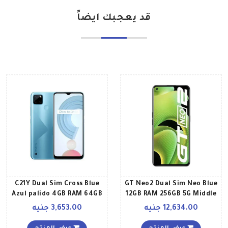
قد يعجبك ايضاً
C21Y Dual Sim Cross Blue
GT Neo2 Dual Sim Neo Blue
Azul palido 4GB RAM 64GB
12GB RAM 256GB 5G Middle
4G LTE Global Version
East Version
12,634.00 جنيه
3,653.00 جنيه