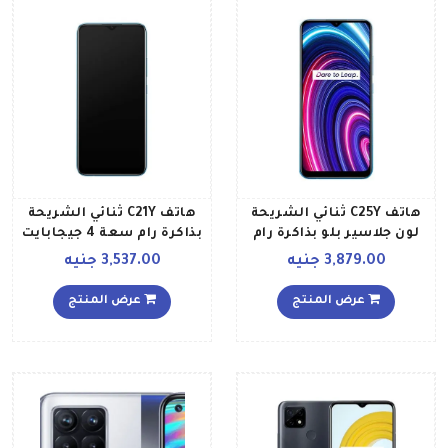
هاتف C25Y ثنائي الشريحة
هاتف C21Y ثنائي الشريحة
لون جلاسير بلو بذاكرة رام
بذاكرة رام سعة 4 جيجابايت
سعة 4 جيجابايت وذاكرة
وذاكرة داخلية سعة 64
3,879.00 جنيه
3,537.00 جنيه
داخلية سعة 128 جيجابايت
جيجابايت ويدعم تقنية 4G
ويدعم تقنية 4G LTE الإصدار
LTE وبلون أزرق بنمط
عرض المنتج
عرض المنتج
العالمي
متقاطع إصدار الشرق
الأوسط