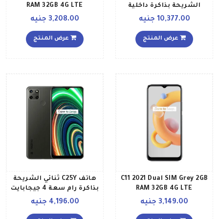
الشريحة بذاكرة داخلية
RAM 32GB 4G LTE
بسعة 256 جيجابايت وذاكرة
10,377.00 جنيه
3,208.00 جنيه
رام بسعة 12 جيجابايت
بتقنية 5G ولون أزرق نيو مع
عرض المنتج
عرض المنتج
هدية ساعة ريلمي 2
C11 2021 Dual SIM Grey 2GB
هاتف C25Y ثنائي الشريحة
RAM 32GB 4G LTE
بذاكرة رام سعة 4 جيجابايت
International Version
وذاكرة داخلية سعة 128
3,149.00 جنيه
4,196.00 جنيه
جيجابايت ويدعم تقنية 4G
LTE بلون رمادي معدني