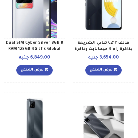
هاتف C21Y ثنائي الشريحة
8 Dual SIM Cyber Silver 8GB
بذاكرة رام 4 جيجابايت وذاكرة
RAM 128GB 4G LTE Global
داخلية 64 جيجابايت يدعم
Version
3,654.00 جنيه
6,849.00 جنيه
تقنية 4G LTE إصدار عالمي،
لون أسود كروس
عرض المنتج
عرض المنتج