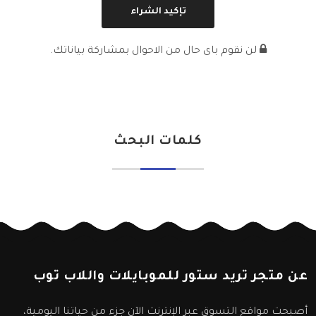
لن نقوم باى حال من الاحوال بمشاركة بياناتك.
كلمات البحث
عن متجر تريد ستور للموبايلات واللاب توب
أصبحت مواقع التسوق عبر الإنترنت الآن جزء من حياتنا اليومية،