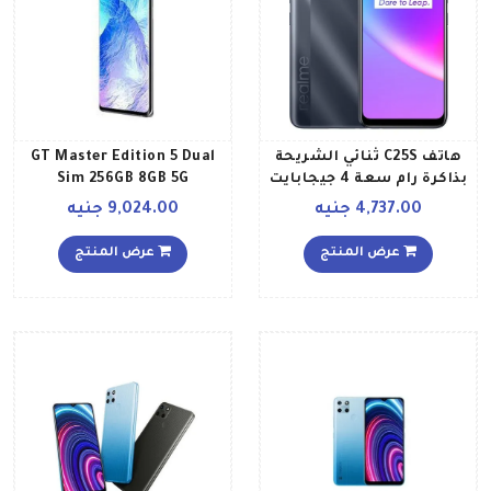
هاتف C25S ثنائي الشريحة
GT Master Edition 5 Dual
بذاكرة رام سعة 4 جيجابايت
Sim 256GB 8GB 5G
وذاكرة داخلية سعة 128
Daybreak blue
4,737.00 جنيه
9,024.00 جنيه
جيجابايت ويدعم تقنية 4G
LTE، لون رمادي مائي إصدار
عرض المنتج
عرض المنتج
عالمي