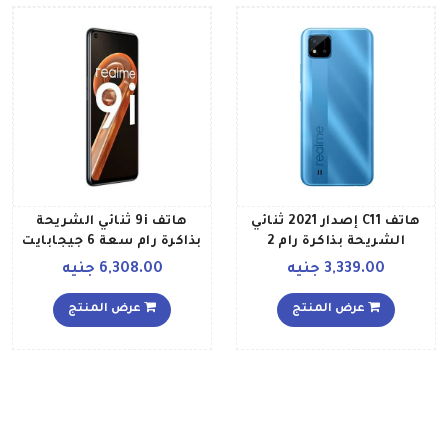
هاتف C11 إصدار 2021 ثنائي
هاتف 9i ثنائي الشريحة
الشريحة بذاكرة رام 2
بذاكرة رام سعة 6 جيجابايت
جيجابايت، وذاكرة داخلية 32
وذاكرة روم سعة 128
3,339.00 جنيه
6,308.00 جنيه
جيجابايت يدعم تقنية 4G
جيجابايت ويدعم تقنية 4G
LTE باللون الأزرق إصدار
LTE،لون أسود زجاجي
عرض المنتج
عرض المنتج
الشرق الأوسط