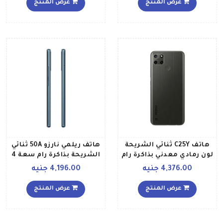
عرض المنتج
عرض المنتج
إصدار الشرق الأوسط
هاتف C25Y ثنائي الشريحة
هاتف ريلمي نارزو 50A ثنائي
لون رمادي معدني بذاكرة رام
الشريحة بذاكرة رام سعة 4
سعة 4 جيجابايت وذاكرة
جيجابايت وذاكرة داخلية
4,376.00 جنيه
4,196.00 جنيه
داخلية سعة 128 جيجابايت
سعة 64 جيجابايت يدعم
ويدعم تقنية 4G LTE الإصدار
تقنية 4G LTE، لون أخضر
عرض المنتج
عرض المنتج
العالمي
أكسجين