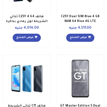
C25Y Dual SIM Blue 4 GB
هاتف C25Y 4 64 ثنائي
RAM 64 Blue 4G LTE
الشريحة لون رمادي بذاكرة
رام سعة 4 جيجابايت وذاكرة
4,511.00 جنيه
4,014.00 جنيه
داخلية سعة 64 جيجابايت
ويدعم تقنية 4G LTE
عرض المنتج
عرض المنتج
GT Master Edition 5 Dual
هاتف C11 ثنائي الشريحة