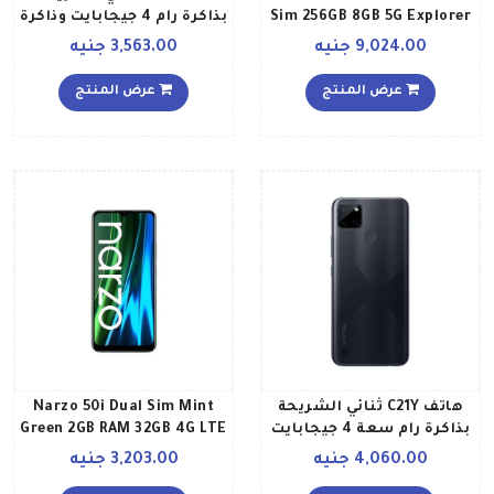
Sim 256GB 8GB 5G Explorer
بذاكرة رام 4 جيجابايت وذاكرة
Gray
داخلية 64 جيجابايت يدعم
9,024.00 جنيه
3,563.00 جنيه
تقنية 4G LTE بلون أزرق
إصدار عالمي
عرض المنتج
عرض المنتج
هاتف C21Y ثنائي الشريحة
Narzo 50i Dual Sim Mint
بذاكرة رام سعة 4 جيجابايت
Green 2GB RAM 32GB 4G LTE
وذاكرة داخلية سعة 64
Middle East Version
4,060.00 جنيه
3,203.00 جنيه
جيجابايت ويدعم تقنية 4G