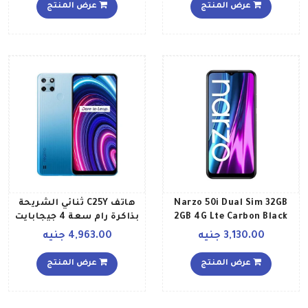
LTE وبلون أسود بنمط
عرض المنتج
عرض المنتج
متقاطع إصدار الشرق
الأوسط
Narzo 50i Dual Sim 32GB
هاتف C25Y ثنائي الشريحة
2GB 4G Lte Carbon Black
بذاكرة رام سعة 4 جيجابايت
وذاكرة داخلية سعة 128
3,130.00 جنيه
4,963.00 جنيه
جيجابايت ويدعم تقنية 4G
LTE بلون أزرق جليدي إصدار
عرض المنتج
عرض المنتج
الشرق الأوسط