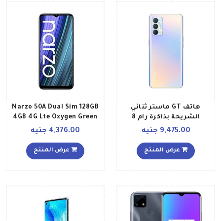
هاتف GT ماستر ثنائي
Narzo 50A Dual Sim 128GB
الشريحة بذاكرة رام 8
4GB 4G Lte Oxygen Green
جيجابايت وذاكرة داخلية 256
9,475.00 جنيه
4,376.00 جنيه
جيجابايت ويدعم تقنية 5G
بلون أزرق داي بريك إصدار
عرض المنتج
عرض المنتج
الشرق الأوسط