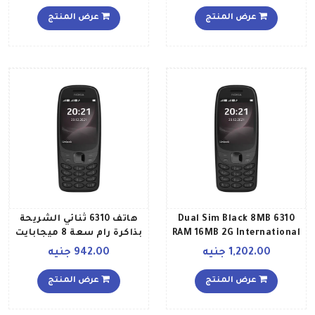
عرض المنتج
عرض المنتج
6310 Dual Sim Black 8MB
هاتف 6310 ثنائي الشريحة
RAM 16MB 2G International
بذاكرة رام سعة 8 ميجابايت
Version
وذاكرة داخلية سعة 16
1,202.00 جنيه
942.00 جنيه
ميجابايت ويدعم تقنية 2G
بلون أسود إصدار الشرق
عرض المنتج
عرض المنتج
الأوسط