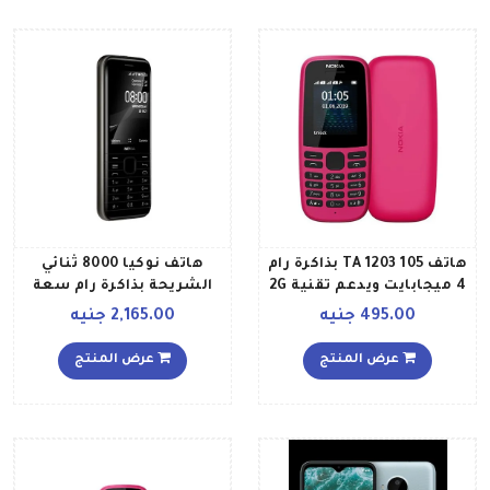
هاتف 105 TA 1203 بذاكرة رام
هاتف نوكيا 8000 ثنائي
4 ميجابايت ويدعم تقنية 2G
الشريحة بذاكرة رام سعة
لون وردي
512 ميجابايت وذاكرة داخلية
495.00 جنيه
2,165.00 جنيه
سعة 4 جيجابايت ويدعم
تقنية 4G LTE بلون أسود
عرض المنتج
عرض المنتج