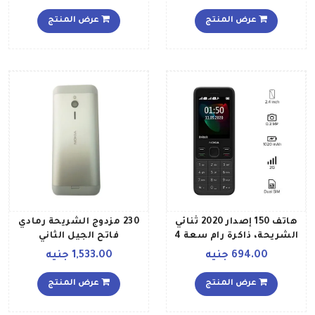
عرض المنتج
عرض المنتج
هاتف 150 إصدار 2020 ثنائي
230 مزدوج الشريحة رمادي
الشريحة، ذاكرة رام سعة 4
فاتح الجيل الثاني
ميجابايت، يدعم تقنية 2G،
694.00 جنيه
1,533.00 جنيه
لون أسود
عرض المنتج
عرض المنتج