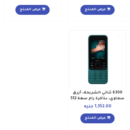
ميجابايت ويدعم خاصية 2G
عرض المنتج
عرض المنتج
6300 ثنائي الشريحة، أزرق
سماوي، بذاكرة رام سعة 512
ميجابايت ويدعم تقنية 4G
1,352.00 جنيه
LTE
عرض المنتج