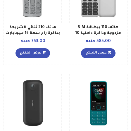
هاتف 110 ببطاقة SIM
هاتف 210 ثنائي الشريحة
مزدوجة وذاكرة داخلية 10
بذاكرة رام سعة 16 ميجابايت
ميجابايت وتقنية 2G، لون
يدعم تقنية 2G، رمادي
585.00 جنيه
753.00 جنيه
أسود
عرض المنتج
عرض المنتج