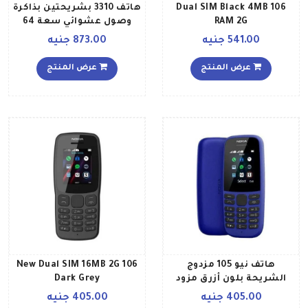
106 Dual SIM Black 4MB
هاتف 3310 بشريحتين بذاكرة
RAM 2G
وصول عشوائي سعة 64
ميجابايت وذاكرة داخلية
541.00 جنيه
873.00 جنيه
سعة 128 ميجابايت ويدعم
تقنية 3G، لون أحمر دافئ
عرض المنتج
عرض المنتج
هاتف نيو 105 مزدوج
106 New Dual SIM 16MB 2G
الشريحة بلون أزرق مزود
Dark Grey
بخدمة الجيل الثاني
405.00 جنيه
405.00 جنيه