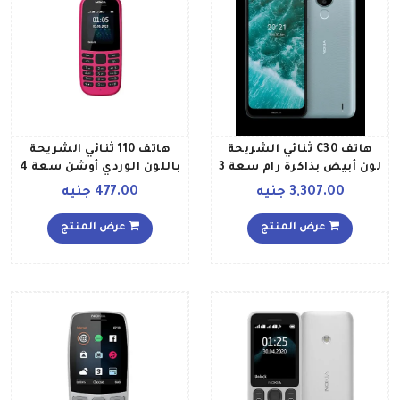
هاتف C30 ثنائي الشريحة
هاتف 110 ثنائي الشريحة
لون أبيض بذاكرة رام سعة 3
باللون الوردي أوشن سعة 4
جيجابايت وذاكرة داخلية
ميجابايت بتقنية 2G
3,307.00 جنيه
477.00 جنيه
سعة 64 جيجابايت ويدعم
تقنية 4G LTE إصدار الشرق
عرض المنتج
عرض المنتج
الأوسط