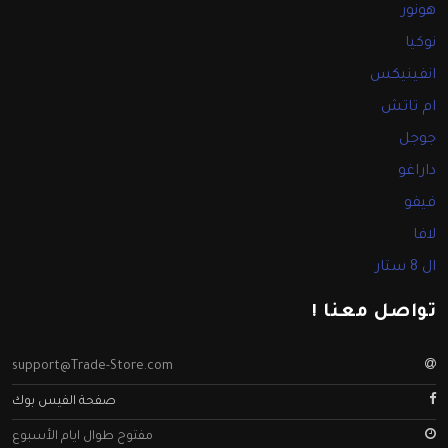
هونور
نوكيا
انفينيكس
ام تاتش
جوجل
داراغو
فيفو
لافا
ال 8 ستار
تواصل معنا !
support@Trade-Store.com
صفحة الفيس بوك
مفتوح طوال ايام الأسبوع