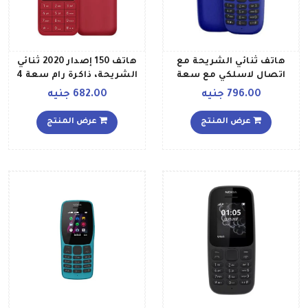
هاتف ثنائي الشريحة مع
هاتف 150 إصدار 2020 ثنائي
اتصال لاسلكي مع سعة
الشريحة، ذاكرة رام سعة 4
تخزين 32 ميجابايت ويدعم
ميجابايت، يدعم تقنية 2G،
796.00 جنيه
682.00 جنيه
تقنية 2G
لون أحمر
عرض المنتج
عرض المنتج