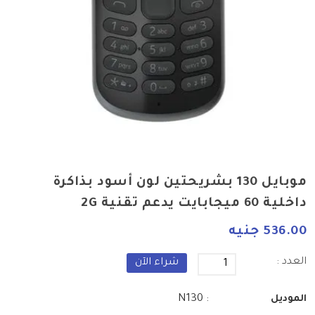
موبايل 130 بشريحتين لون أسود بذاكرة
داخلية 60 ميجابايت يدعم تقنية 2G
536.00 جنيه
العدد :
شراء الآن
: N130
الموديل