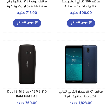
هاتف 106 ثنائي الشريحة
هاتف نوكيا 215 بذاكرة رام
بذاكرة داخلية سعة 4
سعة 64 ميجابايت وذاكرة
ميجابايت ويدعم تقنية 2G،
داخلية سعة 128 ميجابايت
408.00 جنيه
712.00 جنيه
لون رمادي داكن
ويدعم تقنية 4G LTE، إصدار
الإمارات العربية المتحدة،
عرض المنتج
عرض المنتج
بلون أسود
هاتف C1 الإصدار الثاني ثنائي
210 Dual SIM Black 16MB
الشريحة بذاكرة رام 1
RAM 16MB 4G
جيجابايت وذاكرة داخلية 16
1,823.00 جنيه
760.00 جنيه
جيجابايت ويدعم تقنية 3G،