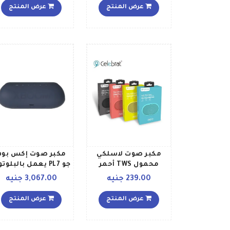
عرض المنتج
عرض المنتج
مكبر صوت لاسلكي
مكبر صوت إكس بوم
محمول TWS أحمر
جو PL7 يعمل بالبلوت
ومزود بتقنية ميريديا
239.00 جنيه
3,067.00 جنيه
الصوتية أسود
عرض المنتج
عرض المنتج