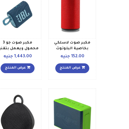
مكبر صوت لاسلكي
مكبر صوت جو 3
بخاصية البلوتوث
محمول ويعمل بتقني
محمول للأماكن
البلوتوث أزرق
152.00 جنيه
1,443.00 جنيه
الخارجية طراز TG113
أحمر
عرض المنتج
عرض المنتج