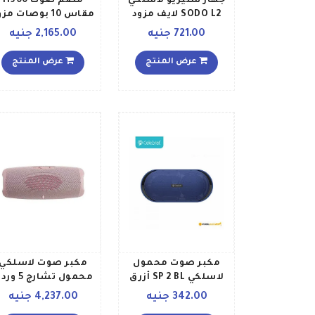
جهاز ستيريو لاسلكي
مضم صوت 11900
SODO L2 لايف مزود
مقاس 10 بوصات مز
بتقنية البلوتوث وفتحة
بمنفذ USB ومنفذ
721.00 جنيه
2,165.00 جنيه
للبطاقات وتقنية NFC
لبطاقة SD وخاصية
ومنفذ Aux وراديو FM
البلوتوث وراديو M
عرض المنتج
عرض المنتج
رمادي
وإضاءة LED TG SB
B016 أسود
مكبر صوت محمول
مكبر صوت لاسلكي
لاسلكي SP 2 BL أزرق
محمول تشارج 5 وردي
342.00 جنيه
4,237.00 جنيه