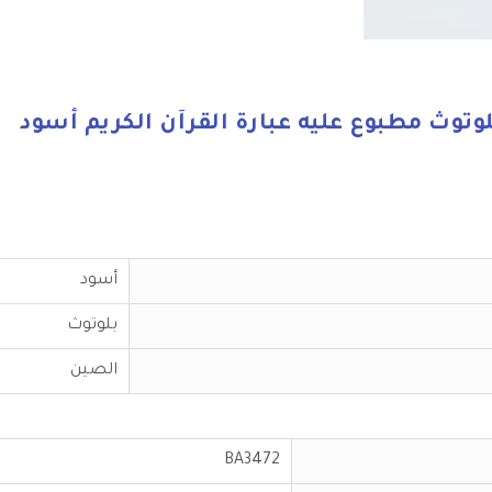
توث مطبوع عليه عبارة القرآن الكريم أسود
أسود
بلوتوث
الصين
BA3472