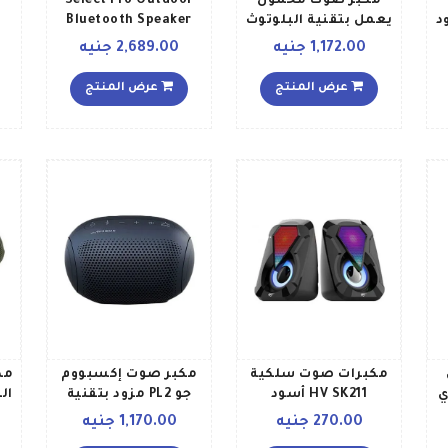
مكبر صوت محمول
Select Pro Outdoor
ود
يعمل بتقنية البلوتوث
Bluetooth Speaker
أكوارمادي
أسود
1,172.00 جنيه
2,689.00 جنيه
F
عرض المنتج
عرض المنتج
مكبرات صوت سلكية
مكبر صوت إكسبووم
مك
HV SK211 أسود
جو PL2 مزود بتقنية
الما
البلوتوث أسود
270.00 جنيه
1,170.00 جنيه