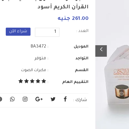
القرآن الكريم أسود
261.00 جنيه
العدد :
شراء الآن
: BA3472
الموديل
: متوفر
التواجد
:
القسم
مكبرات الصوت
التقييم العام
:
شارك :