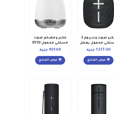
مكبر صوت وندربوم 2
مكبر ومضخم صوت
سلكي محمول يعمل
لاسلكي محمول DY50
البلوتوث لون أسود
مع مصباح LED
1,577.00 جنيه
901.00 جنيه
فلكي داكن
أبيضأسودرمادي
عرض المنتج
عرض المنتج