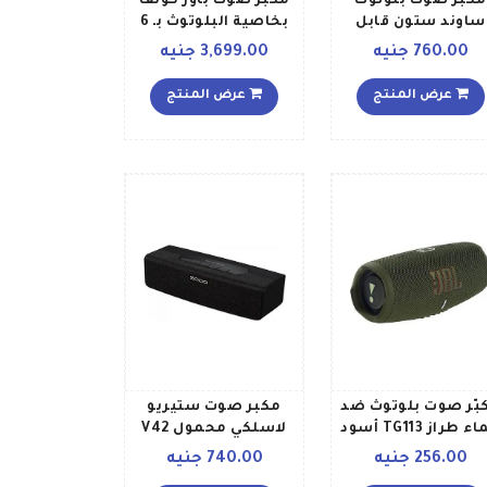
مكبر صوت بلوتوث
مكبر صوت باور كونف
ساوند ستون قابل
بخاصية البلوتوث بـ 6
للنقل أسود
ميكروفونات وميزة
760.00 جنيه
3,699.00 جنيه
التقاط صوت محسن
ووقت اتصال يصل إلى
عرض المنتج
عرض المنتج
24 ساعة وبلوتوث 5
ومنفذ USB C ومكبر
صوت معتمد
للمؤتمرات عبر برنامج
زووم ومتوافق مع
المنصات الرائدة
ومناسب للمكتب
المنزلي أسود
بّر صوت بلوتوث ضد
مكبر صوت ستيريو
ء طراز TG113 أسود
لاسلكي محمول V42
بقاعدة عميقة يعمل
256.00 جنيه
740.00 جنيه
بالبلوتوث ومزود بجهير