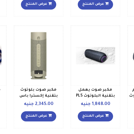
عرض المنتج
عرض المنتج
مكبر صوت يعمل
مكبر صوت بلوتوث
م
وث
بتقنية البلوتوث PL5
بتقنية إكسترا باس
ن
أسود
رمادي داكن
1,848.00 جنيه
2,345.00 جنيه
عرض المنتج
عرض المنتج