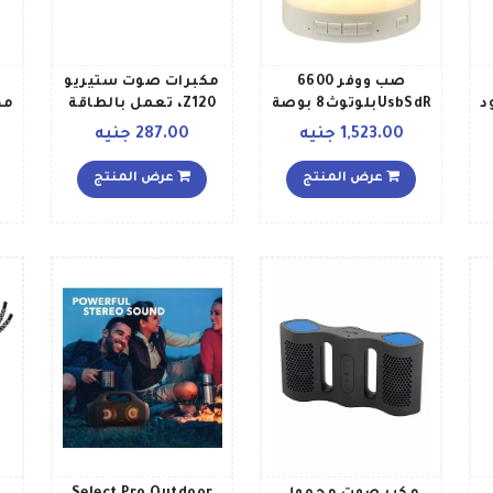
صب ووفر 6600
مكبرات صوت ستيريو
د
UsbSdRبلوتوث8 بوصة
Z120، تعمل بالطاقة
مح
TG SB B010 أسود
عن طريق منفذ USB
بخ
1,523.00 جنيه
287.00 جنيه
980 000524 أبيض
عرض المنتج
عرض المنتج