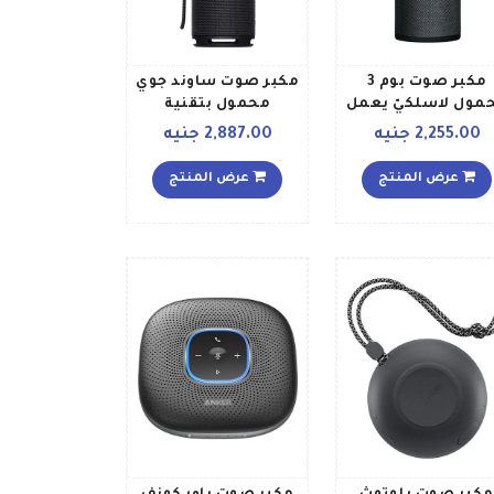
مكبر صوت بوم 3
مكبر صوت ساوند جوي
مول لاسلكيّ يعمل
محمول بتقنية
اصية البلوتوث طراز
البلوتوث طراز EGRT 09
2,255.00 جنيه
2,887.00 جنيه
984 001360 984
أسود براق
001360 أسود
عرض المنتج
عرض المنتج