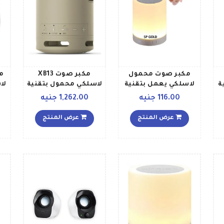
مكبر صوت محمول
مكبر صوت XB13
ة
لاسلكي يعمل بتقنية
لاسلكي محمول بتقنية
لا
بلوتوث ومزود بمصباح
إكسترا باس بيج
ب
116.00 جنيه
1,262.00 جنيه
LED يعمل باللمس
B07SNBC6KK بيج
عرض المنتج
عرض المنتج