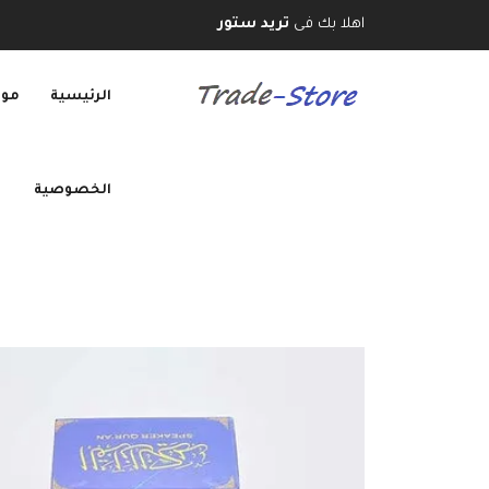
اهلا بك فى
تريد ستور
الرئيسية
موب
الخصوصية