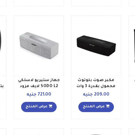
مكبر صوت بلوتوث
جهاز ستيريو لاسلكي
محمول بقدرة 3 وات
SODO L2 لايف مزود
بت
أسود
بتقنية البلوتوث وفتحة
209.00 جنيه
721.00 جنيه
م
للبطاقات وتقنية NFC
ومنفذ Aux وراديو FM
عرض المنتج
عرض المنتج
رمادي