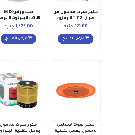
مكبر صوت محمول من
صب ووفر 6600
طراز +GT 112 ومزود
UsbSdRبلوتوث8
بإضاءة ويعمل بتقنية
TG SB B010 أسود
121.00 جنيه
1,523.00 جنيه
البلوتوث
NOOELAVAF008 متعدد
عرض المنتج
عرض المنتج
الألوان
مكبر صوت لاسلكي
مكبر صوت محمول
محمول يعمل بتقنية
يعمل بتقنية البلوتو