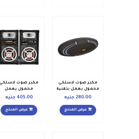
مكبر صوت لاسلكي
مكبر صوت لاسلكي
محمول يعمل بتقنية
محمول يعمل
البلوتوث أسود
بالبلوتوث مع مكبر
280.00 جنيه
405.00 جنيه
صوت جراموفون يدع
تشغيل بطاقة تي اف
عرض المنتج
عرض المنتج
لون بني