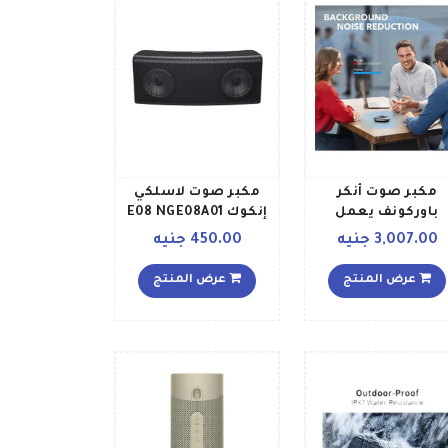
مكبر صوت أنكر
مكبر صوت لاسلكي
باوركونف يعمل
إنكوك E08 NGE08A01
بالبلوتوث ومزوّد بـ 6
أسود
3,007.00 جنيه
450.00 جنيه
ميكروفونات أسود
عرض المنتج
عرض المنتج