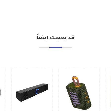
قد يعجبك ايضاً