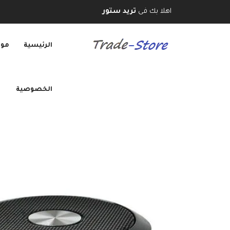
اهلا بك فى
تريد ستور
الرئيسية
موب
الخصوصية