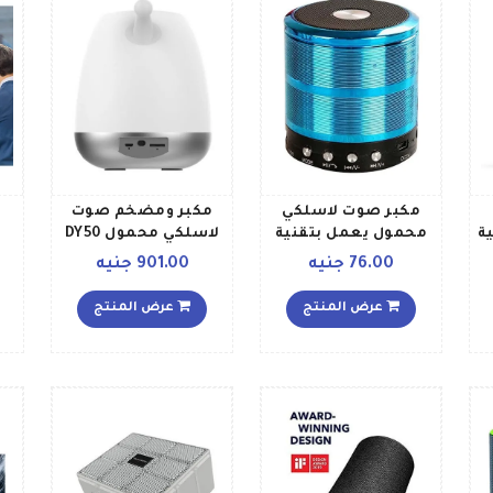
مكبر صوت لاسلكي
مكبر ومضخم صوت
ة
محمول يعمل بتقنية
لاسلكي محمول DY50
البلوتوث بتصميم
مع مصباح LED
76.00 جنيه
901.00 جنيه
أسطواني طراز WS887
أبيضأسودرمادي
أسودأزرق
عرض المنتج
عرض المنتج