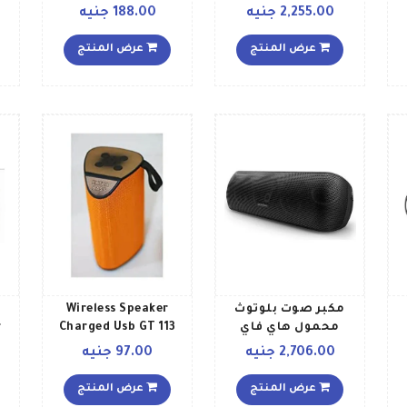
بخاصية البلوتوث طراز
2,255.00 جنيه
188.00 جنيه
984 001360 984
001360 أسود
عرض المنتج
عرض المنتج
مكبر صوت بلوتوث
Wireless Speaker
محمول هاي فاي
Charged Usb GT 113
r
ساوند كور موشن أسود
Multicolour
2,706.00 جنيه
97.00 جنيه
عرض المنتج
عرض المنتج