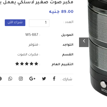
مكبر صوت صغير لاسلكي يعمل با
89.00 جنيه
العدد :
شراء الآن
: WS-887
الموديل
: متوفر
التواجد
:
القسم
مكبرات الصوت
التقييم العام
:
شارك :