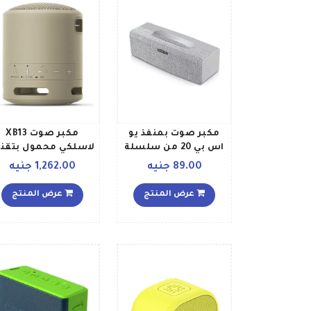
مكبر صوت بمنفذ يو
مكبر صوت XB13
اس بي 20 من سلسلة
لاسلكي محمول بتقني
الصوت HV SK486 R
إكسترا باس بيج
89.00 جنيه
1,262.00 جنيه
أحمر
عرض المنتج
عرض المنتج