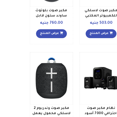
كبر صوت لاسلكي
مكبر صوت بلوتوث
لكمبيوتر المكتبي
ساوند ستون قابل
أصفررمادي
للنقل أسود
503.00 جنيه
760.00 جنيه
عرض المنتج
عرض المنتج
نظام مكبر صوت
مكبر صوت وندربوم 2
حترافي 7000 أسود
لاسلكي محمول يعمل