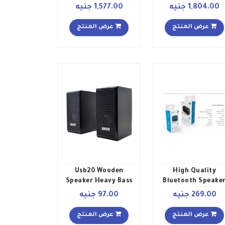
بالبلوتوث لون أسود
1,804.00 جنيه
1,577.00 جنيه
فلكي داكن
عرض المنتج
عرض المنتج
Usb20 Wooden
High Quality
Speaker Heavy Bass
Bluetooth Speake
SBS130 أسود
High Quality Sound
269.00 جنيه
97.00 جنيه
GT 306 Black
عرض المنتج
عرض المنتج