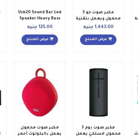
مكبر صوت جو 3
Usb20 Sound Bar Led
م
 بوصة
محمول ويعمل بتقنية
Speaker Heavy Bass
ل
البلوتوث أخضر
High Quality Sound
1,443.00 جنيه
125.00 جنيه
GT 310 Black
عرض المنتج
عرض المنتج
مكبر صوت بوم 3
مكبر صوت محمول
ث
محمول لاسلكيّ يعمل
يعمل بالبلوتوث أحمر
ا