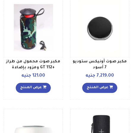
مكبر صوت أونيكس ستوديو
مكبر صوت محمول من طراز
7 أسود
+GT 112 ومزود بإضاءة
ويعمل بتقنية البلوتوث
7,219.00 جنيه
121.00 جنيه
NOOELAVAF008 متعدد
الألوان
عرض المنتج
عرض المنتج