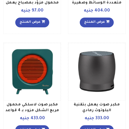
متعددة الوسائط وصغيرة
محمول مزوّد بمصباح يعمل
الحجم بمدخل صوت 35 ملم
باللمس أبيض
404.00 جنيه
97.00 جنيه
وأزرار تحكم مدمجة مع
مقبس سماعة رأس
عرض المنتج
عرض المنتج
للكمبيوتر والهاتف الذكي
والتابلت ومشغل
الموسيقى ميدنايت أسود
داكن
مكبر صوت يعمل بتقنية
مكبر صوت لاسلكي محمول
البلوتوث رمادي
مربع الشكل مزود بـ 4 قواعد
من المعدن ويد من
333.00 جنيه
433.00 جنيه
السيليكون Oneder V9
Green أخضر