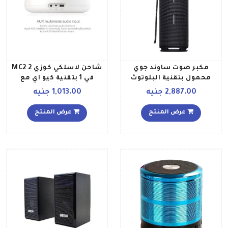
مكبر صوت ساوند جوي
شاحن لاسلكي كوزي MC2 2
محمول بتقنية البلوتوث
في 1 بتقنية كيو اي مع
طراز EGRT 09 أسود براق
ميكروفون ايه يو اكس داخلي
2,887.00 جنيه
1,013.00 جنيه
ان اف سي مقبس أوروبي
أبيض
عرض المنتج
عرض المنتج