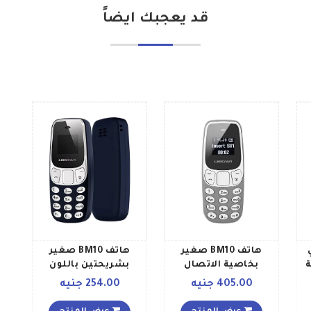
قد يعجبك ايضاً
ي
هاتف BM10 صغير
هاتف BM10 صغير
ة
بخاصية الاتصال
بشريحتين باللون
م
الاسلكي ثنائي
الأزرق سعة 32
405.00 جنيه
254.00 جنيه
الشريحة 32 ميجابايت
ميغابايت يدعم شبكة
ويدعم تقنية 2G، بلون
2G