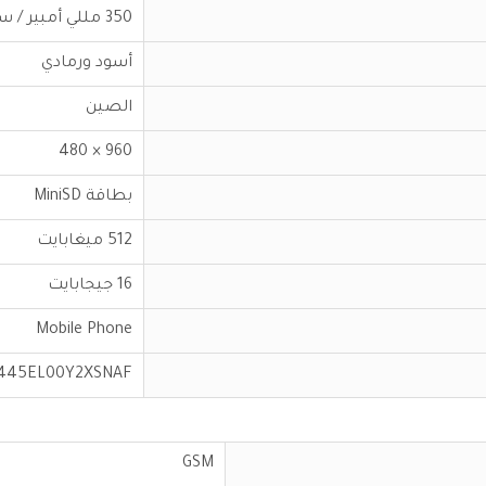
350 مللي أمبير / ساعة
أسود ورمادي
الصين
960 × 480
بطاقة MiniSD
512 ميغابايت
16 جيجابايت
Mobile Phone
445EL00Y2XSNAF
GSM