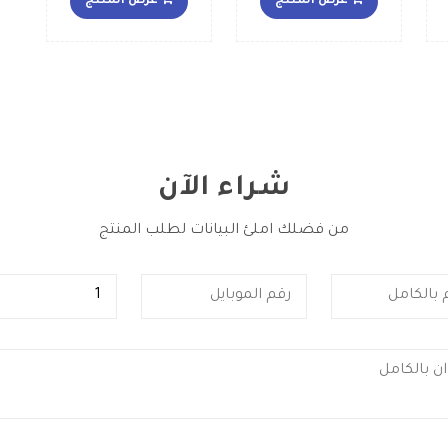
عرض المنتج
عرض المنتج
رمادي
شراء الآن
من فضلك املئ البيانات لطلب المنتج