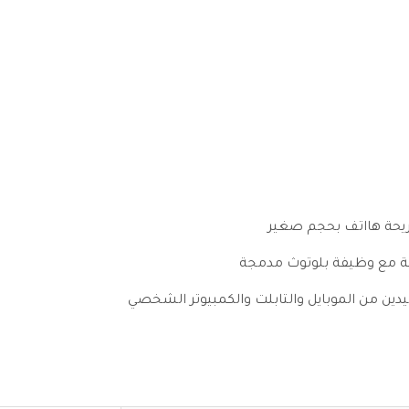
يحة هااتف بحجم صغير
حية مع وظيفة بلوتوث مدمجة
ين من الموبايل والتابلت والكمبيوتر الشخصي