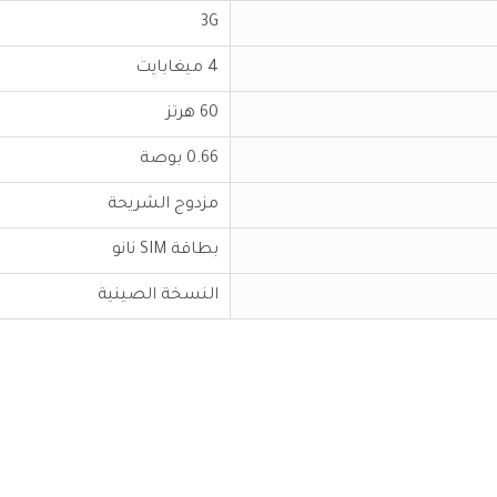
3G
4 ميغابايت
60 هرتز
0.66 بوصة
مزدوج الشريحة
بطاقة SIM نانو
النسخة الصينية