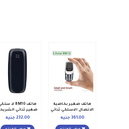
هاتف صغير بخاصية
هاتف BM10 لا سلك
الاتصال الاسلكي ثنائي
صغير ثنائي الشريح
الشريحة 32 ميجابايت
بلون أسود وذاكرة را
361.00 جنيه
232.00 جنيه
ويدعم تقنية 2G
سعة 32 ميجابايت
وذاكرة سعة 2