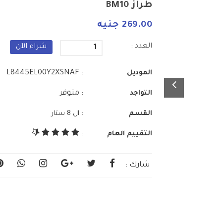
طراز BM10
269.00 جنيه
العدد :
شراء الآن
: L8445EL00Y2XSNAF
الموديل
: متوفر
التواجد
:
القسم
ال 8 ستار
التقييم العام
:
شارك :