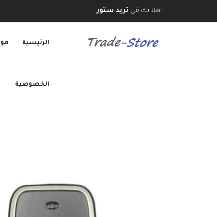
اهلا بك فى
تريد ستور
الرئيسية
موب
الخصوصية