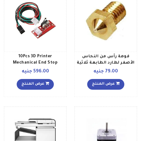
فوهة رأس من النحاس
10Pcs 3D Printer
الأصفر لطارد الطابعة ثلاثية
Mechanical End Stop
الأبعاد ذهبي
Switch Module White
79.00 جنيه
596.00 جنيه
عرض المنتج
عرض المنتج