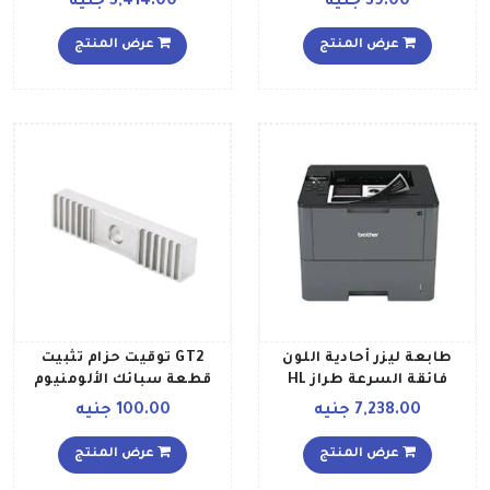
39.00 جنيه
5,414.00 جنيه
عرض المنتج
عرض المنتج
طابعة ليزر أحادية اللون
GT2 توقيت حزام تثبيت
فائقة السرعة طراز HL
قطعة سبائك الألومنيوم
L6200DW أسود
الملعب 2 مم المشبك
7,238.00 جنيه
100.00 جنيه
مشبك ثابت 9x40mm
عرض المنتج
عرض المنتج