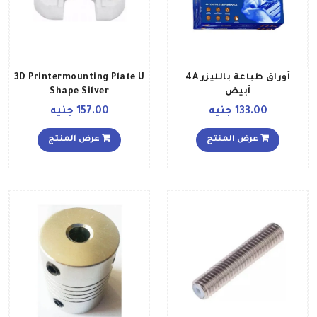
أوراق طباعة بالليزر 4A
3D Printermounting Plate U
أبيض
Shape Silver
133.00 جنيه
157.00 جنيه
عرض المنتج
عرض المنتج