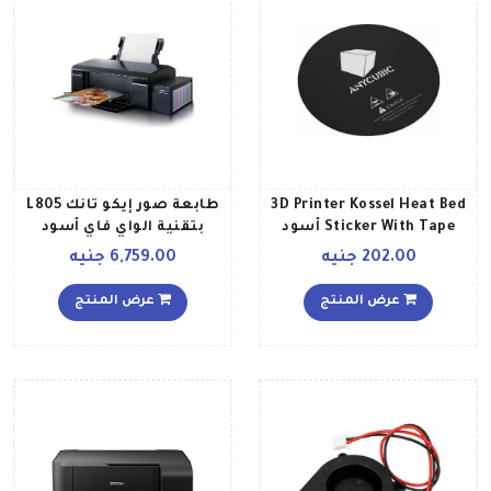
3D Printer Kossel Heat Bed
طابعة صور إيكو تانك L805
Sticker With Tape أسود
بتقنية الواي فاي أسود
202.00 جنيه
6,759.00 جنيه
عرض المنتج
عرض المنتج