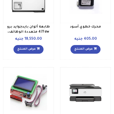
محرك خطوي أسود
طابعة ألوان بايدجوايد برو
477dw متعددة الوظائف،
طراز D3Q20B رمادي أبيض
405.00 جنيه
18,550.00 جنيه
عرض المنتج
عرض المنتج