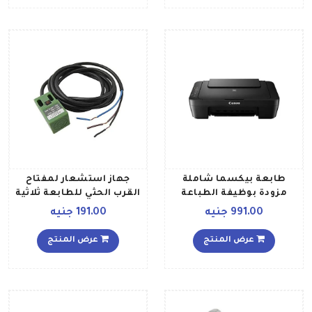
طابعة بيكسما شاملة
جهاز استشعار لمفتاح
مزودة بوظيفة الطباعة
القرب الحثي للطابعة ثلاثية
النسخ المسح الضوئي طراز
الأبعاد طراز SN04 N طراز
991.00 جنيه
191.00 جنيه
MG2540S أسود
NPN DC 5 36V 4MM أخضر
عرض المنتج
عرض المنتج