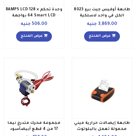
طابعة أوفيس جيت برو 8023
وحدة تحكم RAMPS LCD 128 ×
الكل في واحد لاسلكية
64 Smart LCD بواجهة
للطباعة والمسح الضوئي
بطاقة SD
3,869.00 جنيه
506.00 جنيه
والنسخ والفاكس طراز
1KR64B أسود أبيض
عرض المنتج
عرض المنتج
طابعة إيصالات حرارية ميني
مجموعة محرك متدرج نيما
محمولة تعمل بالبلوتوث
17 من 4 قطع أبيضأسود
أسود برتقالي