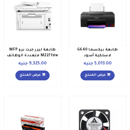
طابعة بيكسما G640
طابعة ليزر جيت برو MFP
لاسلكية أسود
M227fdw متعددة الوظائف
وأحادية اللون بتصميم
5,013.00 جنيه
9,325.00 جنيه
لاسلكي طراز G3Q75A 403 x
4074 x 3115ملليمتر أبيض
عرض المنتج
عرض المنتج