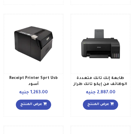
طابعة إنك تانك متعددة
Receipt Printer Sprt Usb
الوظائف من إيكو تانك طراز
أسود
L1110 أسود
2,887.00 جنيه
1,263.00 جنيه
عرض المنتج
عرض المنتج