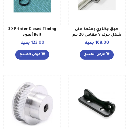
طبق جانتري بفتحة على
3D Printer Closed Timing
شكل حرف V مقاس 20 مم
Belt أسود
أسود
168.00 جنيه
123.00 جنيه
عرض المنتج
عرض المنتج