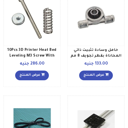
حامل وسادة تثبيت ذاتي
10Pcs 3D Printer Heat Bed
المحاذاة بقطر تجويف 8 مم
Leveling M3 Screw With
وخليط معدني من الزنك
Spring Silver
133.00 جنيه
286.00 جنيه
للتحكم الرقمي باستخدام
الحاسوب لبرغي الرصاص
عرض المنتج
عرض المنتج
الخاص بالطابعة ثلاثية
الأبعاد فضي