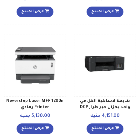
عرض المنتج
عرض المنتج
طابعة لاسلكية الكل في
Neverstop Laser MFP 1200n
واحد بخزان حبر طراز DCP
Printer رمادي
T420W أسود
4,151.00 جنيه
5,130.00 جنيه
عرض المنتج
عرض المنتج