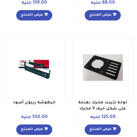
12 فولت وقدرة 30 وات 6
داخلي 12 مم طراز SCS12UU
88.00 جنيه
139.00 جنيه
x30سم أحمر
فضي
عرض المنتج
عرض المنتج
لوحة تثبيت محرك بفتحة
خرطوشة ريبون أسود
على شكل حرف V محرك
خطوي نيما 23 أسود
125.00 جنيه
550.00 جنيه
عرض المنتج
عرض المنتج