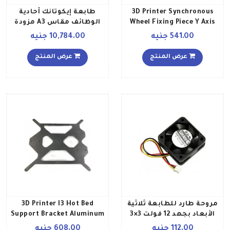
3D Printer Synchronous
طابعة إيكوتانك أحادية
Wheel Fixing Piece Y Axis
الوظائف مقاس A3 مزودة
Motor أسود
بخزان حبر طراز L1300 أسود
541.00 جنيه
10,784.00 جنيه
عرض المنتج
عرض المنتج
مروحة طارد للطابعة ثلاثية
3D Printer I3 Hot Bed
الأبعاد بجهد 12 فولت 3×3
Support Bracket Aluminum
لون أسود
Plate 3 Mm أسود
112.00 جنيه
608.00 جنيه