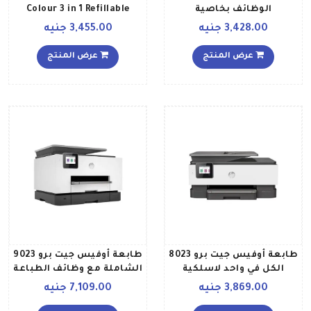
الوظائف بخاصية
Colour 3 in 1 Refillable
طباعةنسخمسح ضوئي
MegaTank Inkjet Printer
3,428.00 جنيه
3,455.00 جنيه
ونظام خزان حبر طراز
Suitable for Banner
EcoTank L3110 أسود
Printing A4 Print Copy Scan
عرض المنتج
عرض المنتج
Wi Fi Cloud Connectivity
أسود
طابعة أوفيس جيت برو 8023
طابعة أوفيس جيت برو 9023
الكل في واحد لاسلكية
الشاملة مع وظائف الطباعة
للطباعة والمسح الضوئي
والنسخ وخاصية الواي فاي
3,869.00 جنيه
7,109.00 جنيه
والنسخ والفاكس طراز
أبيض