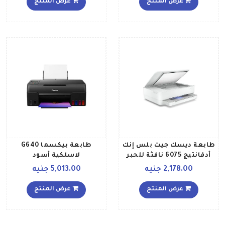
عرض المنتج
عرض المنتج
أبيض 3XV14B أبيض
طراز W1A30A
1693x128x25بوصة أبيض
طابعة ديسك جيت بلس إنك
طابعة بيكسما G640
أدفانتيج 6075 نافثة للحبر
لاسلكية أسود
لاسلكية الكل في واحد
2,178.00 جنيه
5,013.00 جنيه
للطباعة والنسخ والمسح
الضوئي طراز 5SE22C أبيض
عرض المنتج
عرض المنتج