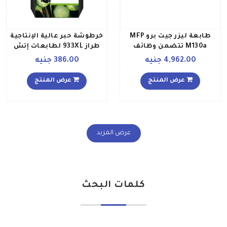
طابعة ليزر جيت برو MFP
خرطوشة حبر عالية الإنتاجية
M130a تتضمن وظائف
طراز 933XL لطابعات إتش
الطباعة المسح الضوئي
بي أرجواني
4,962.00 جنيه
386.00 جنيه
النسخ أبيض
عرض المنتج
عرض المنتج
عرض المزيد
كلمات البحث