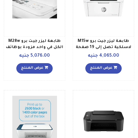
طابعة ليزر جيت برو M15w
طابعة ليزر جيت برو M28w
لاسلكية تصل إلى 19 صفحة
الكل في واحد مزودة بوظائف
في الدقيقة لون أبيض طراز
الطباعة المسح الضوئي واي
4,065.00 جنيه
5,076.00 جنيه
W2G51A 378 x 198 x
فاي أبيض
222ملليمتر أبيض أسود
عرض المنتج
عرض المنتج