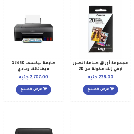
مجموعة أوراق طباعة الصور
طابعة بيكسما G2460
آيفي زنك مكونة من 20
ميغاتانك رمادي
قطعة 2 X 3بوصة أبيض
238.00 جنيه
2,707.00 جنيه
عرض المنتج
عرض المنتج