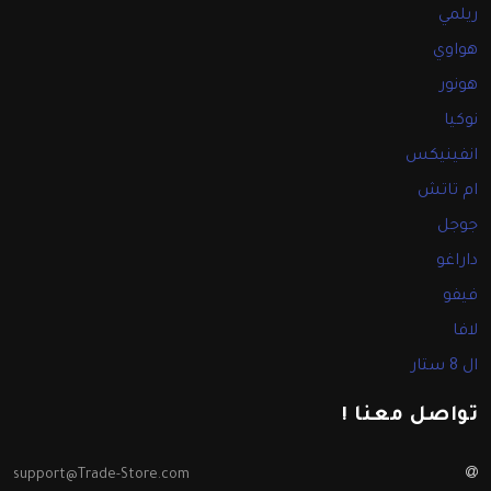
ريلمي
هواوي
هونور
نوكيا
انفينيكس
ام تاتش
جوجل
داراغو
فيفو
لافا
ال 8 ستار
تواصل معنا !
support@Trade-Store.com