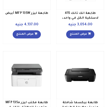
طابعة انك تانك 415
طابعة ليزر MFP 135W أبيض
لاسلكية الكل في واحد،
طباعة، نسخ، مسح ضوئي
3,054.00 جنيه
4,137.00 جنيه
أسود
عرض المنتج
عرض المنتج
طابعة بيكسما شاملة
طابعة مكتب ليزر MFP 135a