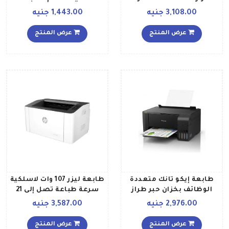
والنسخ، والمسح الضوئي
3,108.00 جنيه
1,443.00 جنيه
طراز 5Ar83B أبيض
عرض المنتج
عرض المنتج
طابعة إيكو تانك متعددة
طابعة ليزر 107 وات لاسلكية
الوظائف بخزان حبر طراز
سرعة طباعة تصل إلى 21
L3110 أسود
صفحة في الدقيقة 4ZB78A
2,976.00 جنيه
3,587.00 جنيه
أبيض
عرض المنتج
عرض المنتج