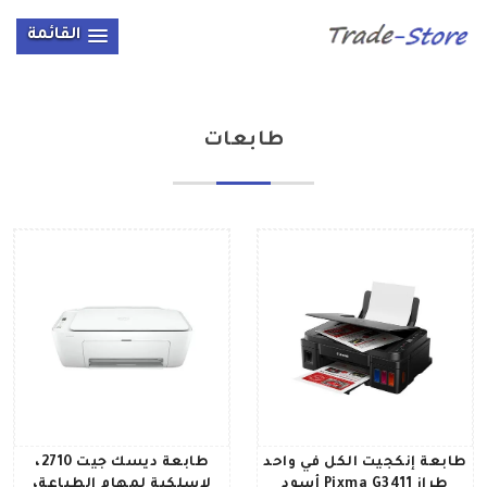
القائمة
طابعات
طابعة إنكجيت الكل في واحد
طابعة ديسك جيت 2710،
طراز Pixma G3411 أسود
لاسلكية لمهام الطباعة،