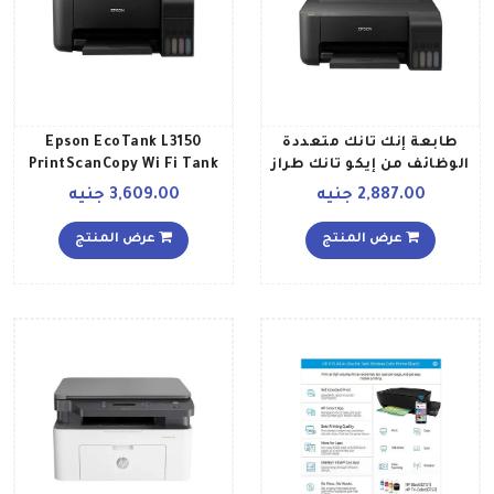
طابعة إنك تانك متعددة
Epson EcoTank L3150
الوظائف من إيكو تانك طراز
PrintScanCopy Wi Fi Tank
L1110 أسود
Printer أسود
2,887.00 جنيه
3,609.00 جنيه
عرض المنتج
عرض المنتج