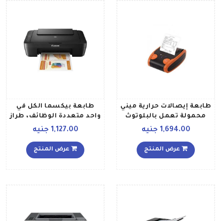
طابعة إيصالات حرارية ميني
طابعة بيكسما الكل في
محمولة تعمل بالبلوتوث
واحد متعددة الوظائف، طراز
أسود برتقالي
MG2540S أسود
1,694.00 جنيه
1,127.00 جنيه
عرض المنتج
عرض المنتج