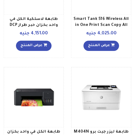
Smart Tank 516 Wireless All
طابعة لاسلكية الكل في
in One Print Scan Copy All
واحد بخزان حبر طراز DCP
In One Printer Print up to
T420W أسود
4,025.00 جنيه
4,151.00 جنيه
18000 black or 8000 color
pages Black Cyan 3YW70A
عرض المنتج
عرض المنتج
أسود
طابعة ليزر جيت برو M404N
طابعة الكل في واحد بخزان