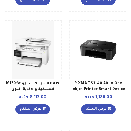
أبيض
PIXMA TS3140 All In One
طابعة ليزر جيت برو M130fw
Inkjet Printer Smart Device
لاسلكية وأحادية اللون
Connectivity Prints
ومتعددة الوظائف طراز
1,186.00 جنيه
8,113.00 جنيه
Borderless Photos Up To
G3Q60A أبيض
5x7” أسود
عرض المنتج
عرض المنتج