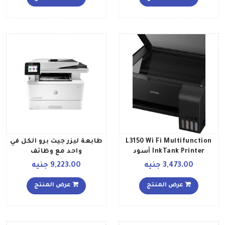
28B51A أبيض أزرق
L3150 Wi Fi Multifunction
طابعة ليزر جيت برو الكل في
InkTank Printer أسود
واحد مع وظائف
الطبعالنسخالمسحالفاكسالبر
3,473.00 جنيه
9,223.00 جنيه
الإلكتروني طراز M428fdn
أبيض
عرض المنتج
عرض المنتج