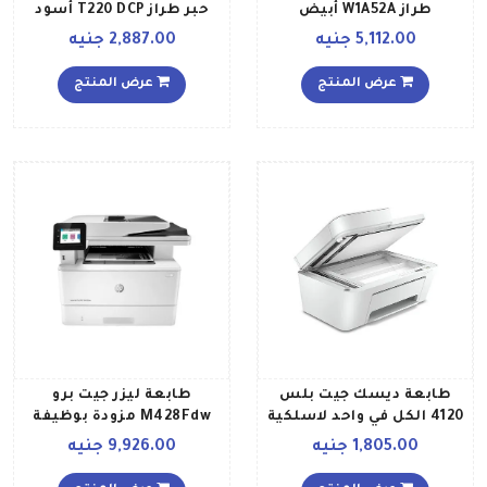
طراز W1A52A أبيض
حبر طراز T220 DCP أسود
5,112.00 جنيه
2,887.00 جنيه
عرض المنتج
عرض المنتج
طابعة ديسك جيت بلس
طابعة ليزر جيت برو
4120 الكل في واحد لاسلكية
M428Fdw مزودة بوظيفة
للطباعة والنسخ والمسح
الطباعة النسخ المسح
1,805.00 جنيه
9,926.00 جنيه
الضوئي وإرسال فاكس عن
الضوئي إرسال الفاكس
طريق جهاز الموبايل لون
إرسال البريد الإلكتروني،