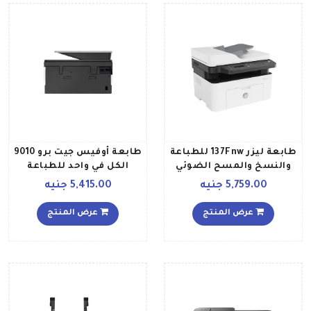
طابعة ليزر 137Fnw للطباعة
طابعة أوفيس جيت برو 9010
والنسخ والمسح الضوئي
الكل في واحد للطباعة
لون أبيض طراز 4ZB84A
والنسخ والمسح الضوئي
5,759.00 جنيه
5,415.00 جنيه
أبيضرمادي
والفاكس طراز 3UK83B
أبيضأسود
عرض المنتج
عرض المنتج