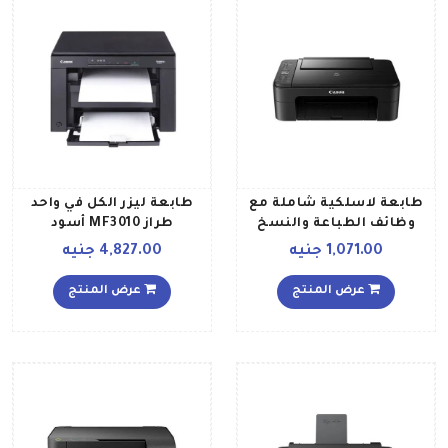
طابعة لاسلكية شاملة مع
طابعة ليزر الكل في واحد
وظائف الطباعة والنسخ
طراز MF3010 أسود
والمسح الضوئي طراز
1,071.00 جنيه
4,827.00 جنيه
PIXMA TS3140 أسود
عرض المنتج
عرض المنتج