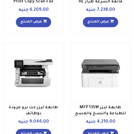
فائقة السرعة طراز HL
Print Copy Scan Fax
L6200DW أسود
Automated Document
7,238.00 جنيه
6,209.00 جنيه
Feeder All In One Printer
Print Up To 18000
عرض المنتج
عرض المنتج
Black8000 Colour Pages
أسود
طابعة ليزر MFP 135W
طابعة ليزر جت برو مزودة
للطباعة والنسخ والمسح
بوظائف
الضوئي حتى 20 صفحة في
الطباعةالنسخالمسح
4,210.00 جنيه
9,046.00 جنيه
الدقيقة لون أبيض طراز
الضوئيالبريد الالكتروني
4ZB83A 406 x 36 x 253سم
طراز M428dw أبيض
عرض المنتج
عرض المنتج