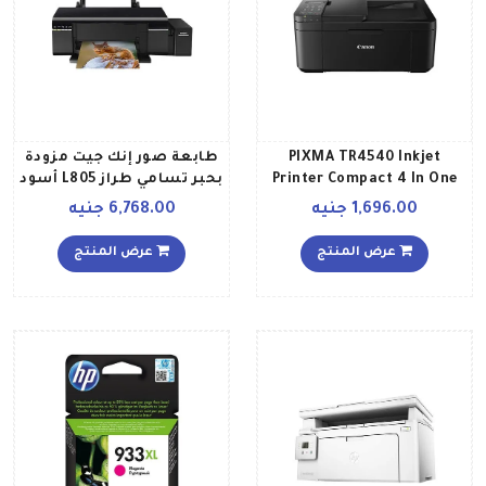
PIXMA TR4540 Inkjet
طابعة صور إنك جيت مزودة
Printer Compact 4 In One
بحبر تسامي طراز L805 أسود
for Home Office Use 20
1,696.00 جنيه
6,768.00 جنيه
sheet ADF Auto 2 sided
Printing A4 Print Copy Scan
عرض المنتج
عرض المنتج
& Fax أسود