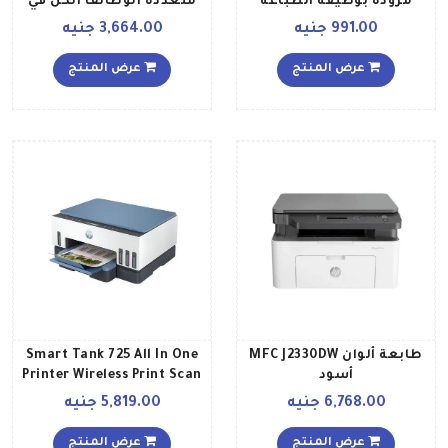
مزودة بوظيفة الطباعة
متعددة الوظائف الكل في
النسخ المسح الضوئي طراز
واحد بخصائص الطباعة
991.00 جنيه
3,664.00 جنيه
MG2540S أسود
النسخ المسح 4ZB82A
أبيض
عرض المنتج
عرض المنتج
طابعة ألوان MFC J2330DW
Smart Tank 725 All In One
أسود
Printer Wireless Print Scan
Copy Auto Duplex Printing
6,768.00 جنيه
5,819.00 جنيه
Print Up To 18000 Black Or
8000 Color Pages WhiteBlue
عرض المنتج
عرض المنتج