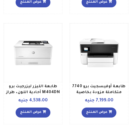
1KR64B أسود أبيض
عرض المنتج
عرض المنتج
طابعة أوفيسجيت برو 7740
طابعة الليزر ليزرجيت برو
متكاملة مزودة بخاصية
M404DN أحادية اللون، طراز
الطباعة وواي فاي لون
W1A53A أبيض
7,199.00 جنيه
4,538.00 جنيه
أسود، طراز G5J38A أبيض
أسود
عرض المنتج
عرض المنتج