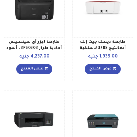
طابعة ديسك جيت إنك
طابعة ليزر آي سينسيس
أدفانتيج 3788 لاسلكية
أحادية طراز LBP6030B أسود
وطباعة ونسخ ومسح ضوئي
1,939.00 جنيه
4,237.00 جنيه
الكل في واحد لون أحمر طراز
T8W49C أحمرأبيض
عرض المنتج
عرض المنتج