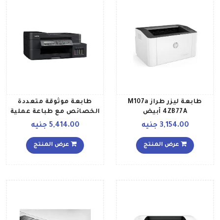
طابعة ليزر طراز M107a
طابعة موثوقة متعددة
4ZB77A أبيض
الخصائص مع طباعة عملية
ومفيدة على الوجهين طراز
3,154.00 جنيه
5,414.00 جنيه
DCP T720W أسود
عرض المنتج
عرض المنتج