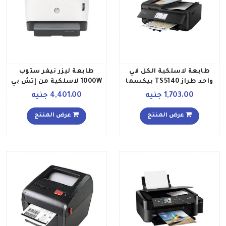
طابعة لاسلكية الكل في
طابعة ليزر نيفر ستوب
واحد طراز TS5140 بيكسما
1000W لاسلكية من إتش بي
315x139x372سم أسود
بسرعة طباعة تصل إلى 21
1,703.00 جنيه
4,401.00 جنيه
صفحة في الدقيقة ومزودة
مسبقاً بمسحوق الحبر
عرض المنتج
عرض المنتج
لطباعة ما يصل إلى 5000
صفحة اللون أبيض طراز
4RY23A أبيضرمادي