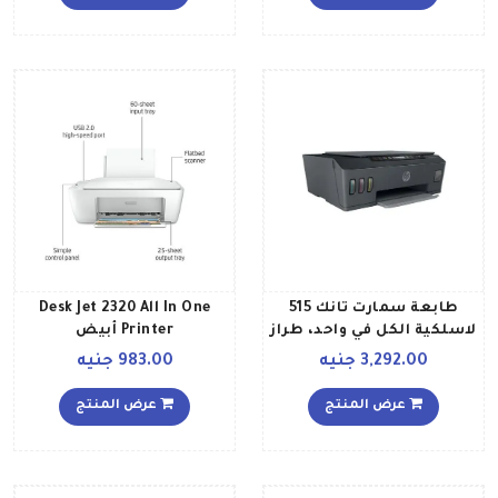
طابعة سمارت تانك 515
Desk Jet 2320 All In One
لاسلكية الكل في واحد، طراز
Printer أبيض
1TJ09A أسود
3,292.00 جنيه
983.00 جنيه
عرض المنتج
عرض المنتج