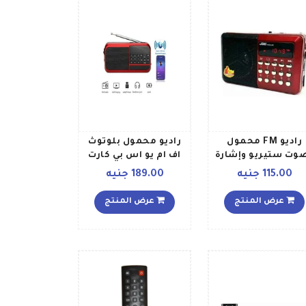
راديو FM محمول
راديو محمول بلوتوث
وت ستيريو وإشارة
اف ام يو اس بي كارت
قية وقوية وسهلة
ميموري وكشاف صغير
115.00 جنيه
189.00 جنيه
الضبط وميموري
ومكبّر صوت
عرض المنتج
عرض المنتج
2724767761087H011
أحمر