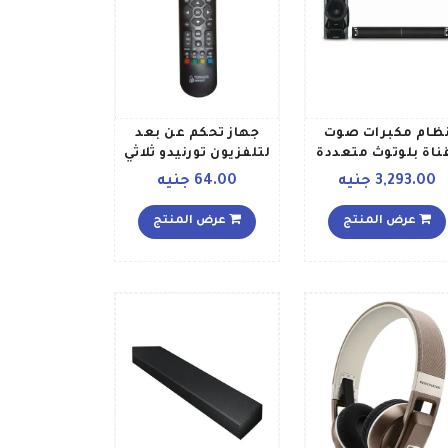
ظام مكبرات صوت
جهاز تحكم عن بعد
ناة بلوتوث متعددة
لتلفزيون تورنيدو ثلاثي
الوسائط MMS2160B
الأبعاد tor81
3,293.00 جنيه
64.00 جنيه
أسود
أسودأخضرأصفر
عرض المنتج
عرض المنتج