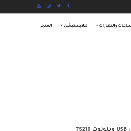
ساعات والنظارات
البلايستيشن
المتجر
ساوند بار بقدرة 320 وات مع مدخل USB وبلوتوث TS219