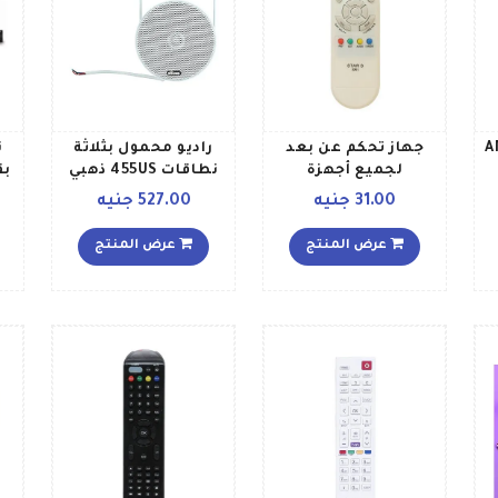
AM
جهاز تحكم عن بعد
راديو محمول بثلاثة
ن
لجميع أجهزة
نطاقات 455US ذهبي
بق
الاستقبال الصينية
أسود
31.00 جنيه
527.00 جنيه
A92089 أبيض
عرض المنتج
عرض المنتج