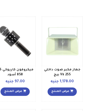
جهاز مكبر صوت داخلي
ميكروفو
Vk 255 بيج
858 أسود
1,178.00 جنيه
97.00 جنيه
عرض المنتج
عرض المنتج