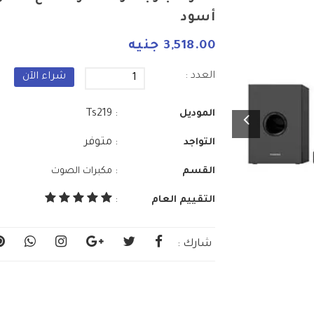
أسود
3,518.00 جنيه
العدد :
شراء الآن
: Ts219
الموديل
: متوفر
التواجد
:
القسم
مكبرات الصوت
التقييم العام
:
شارك :