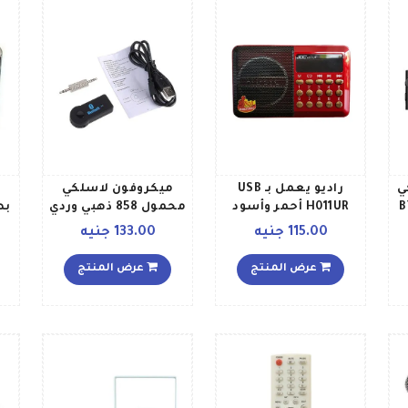
ي
راديو يعمل بـ USB
ميكروفون لاسلكي
BY 
H011UR أحمر وأسود
محمول 858 ذهبي وردي
بص
ن
115.00 جنيه
133.00 جنيه
عرض المنتج
عرض المنتج
UR