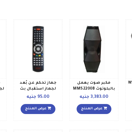
ن كاريوكي WS
مكبر صوت يعمل
جهاز تحكم عن بُعد
ج
بالبلوتوث MMS2200B
لجهاز استقبال بث
لج
أسود
الأقمار الصناعية
3,383.00 جنيه
95.00 جنيه
ستارسات9800عالي
الوضوح أسود
عرض المنتج
عرض المنتج