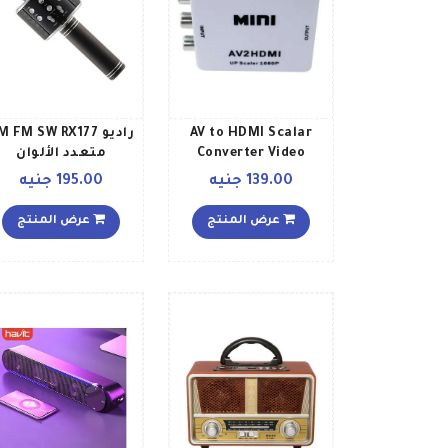
AV to HDMI Scalar
راديو  FM SW RX177
Converter Video
متعدد الألوان
Composite Adapter
139.00 جنيه
195.00 جنيه
V6720W_P أبيض
عرض المنتج
عرض المنتج