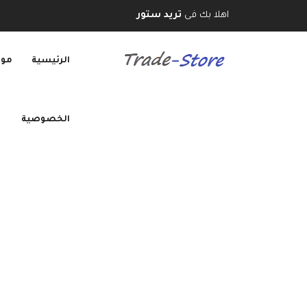
اهلا بك فى
تريد ستور
الرئيسية
موب
الخصوصية