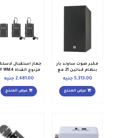
مكبر صوت ساوند بار
جهاز استقبال لاسلك
بنظام قناتين 21 مع
مزدوج القناة WM4
جهاز صب ووفر لاسلكي
Pro K2 أسودفضي
5,313.00 جنيه
2,481.00 جنيه
JBL SB160BLKUK أسود
عرض المنتج
عرض المنتج