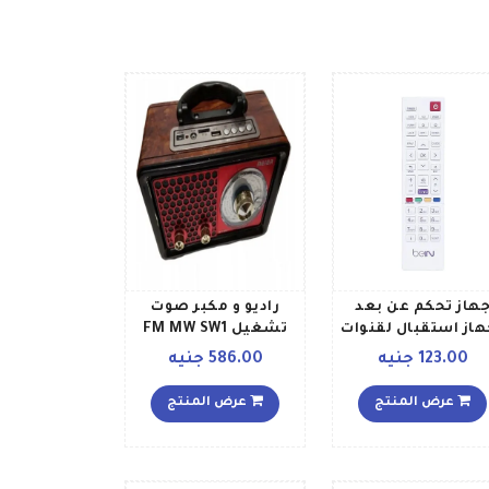
هاز تحكم عن بعد
راديو و مكبر صوت
هاز استقبال لقنوات
تشغيل FM MW SW1
رياضية Bein أبيض
SW2 USB SD
123.00 جنيه
586.00 جنيه
عرض المنتج
عرض المنتج