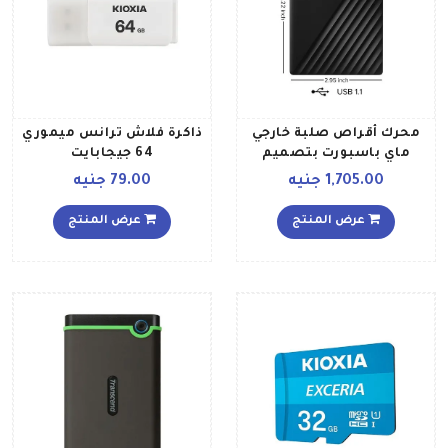
محرك أقراص صلبة خارجي
ذاكرة فلاش ترانس ميموري
ماي باسبورت بتصميم
64 جيجابايت
محمول، مزود بمنفذ USB 30
1,705.00 جنيه
79.00 جنيه
مع النسخ الاحتياطي
التلقائي وحماية البرامج
عرض المنتج
عرض المنتج
WDBPKJ0040BBK WESN
متوافق مع أجهزة الكمبيوتر
وجهاز الألعاب بلايستيشن 4
4 تيرابايت