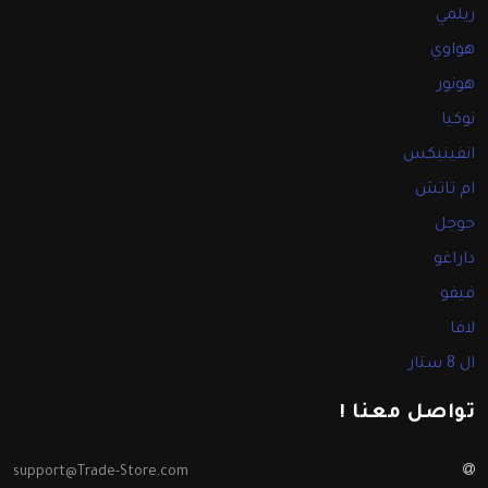
ريلمي
هواوي
هونور
نوكيا
انفينيكس
ام تاتش
جوجل
داراغو
فيفو
لافا
ال 8 ستار
تواصل معنا !
support@Trade-Store.com