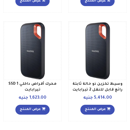
عرض المنتج
عرض المنتج
وسيط تخزين ذو حالة ثابتة
محرك أقراص داخلي SSD 1
رائع قابل للنقل 2 تيرابايت
تيرابايت
5,414.00 جنيه
1,623.00 جنيه
عرض المنتج
عرض المنتج