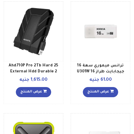
ترانس ميموري سعة 16
Ahd710P Pro 2Tb Hard 25
جيجابايت طراز U301W 16
External Hdd Durable 2
غيغابايت
تيرابايت
61.00 جنيه
1,615.00 جنيه
عرض المنتج
عرض المنتج