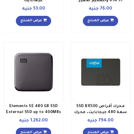
USB 31 وتصميم صغير
غيغابايت
الحجم وسرعة عالية وتقنية
76.00 جنيه
53.00 جنيه
التوصيل والتشغيل 32
جيجابايت
عرض المنتج
عرض المنتج
محرك أقراص SSD BX500
Elements SE 480 GB SSD
سعة 480 جيجابايت، محرك
External SSD up to 400MBs
أقراص SSD داخلي ساتا III
read speeds 2 meter Drop
794.00 جنيه
1,262.00 جنيه
ثلاثي الأبعاد ناند فلاش
Resistance 480 جيجابايت
مقاس 25 بوصة 480
عرض المنتج
عرض المنتج