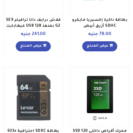
بطاقة ذاكرة إكسيريا مايكرو
فلاش درايف داتا ترافيلر SE9
SDHC أزرق أبيض
G2 بمنفذ USB 128 غيغابايت
78.00 جنيه
241.00 جنيه
عرض المنتج
عرض المنتج
محرك أقراص داخلي SSD 120
بطاقة SDXC احترافية 633x