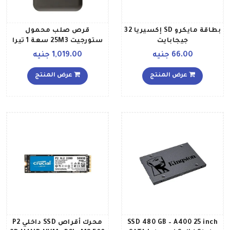
بطاقة مايكرو SD إكسيريا 32
قرص صلب محمول
جيجابايت
ستورجيت 25M3 سعة 1 تيرا
بايت مع منفذ USB 31 بلون
66.00 جنيه
1,019.00 جنيه
أسود 1 تيرابايت
عرض المنتج
عرض المنتج
SSD 480 GB – A400 25 inch
محرك أقراص SSD داخلي P2