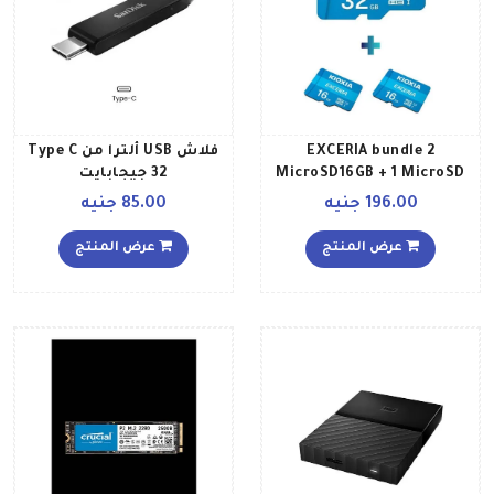
EXCERIA bundle 2
فلاش USB ألترا من Type C
MicroSD16GB + 1 MicroSD
32 جيجابايت
32 جيجابايت
196.00 جنيه
85.00 جنيه
عرض المنتج
عرض المنتج