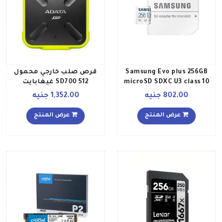
Samsung Evo plus 256GB
قرص صلب خارجي محمول
microSD SDXC U3 class 10
SD700 512 غيغابايت
A2 memory card 130MBS
802.00 جنيه
1,352.00 جنيه
Adapter 2021 MB MC256KA
APC 256 جيجابايت
عرض المنتج
عرض المنتج