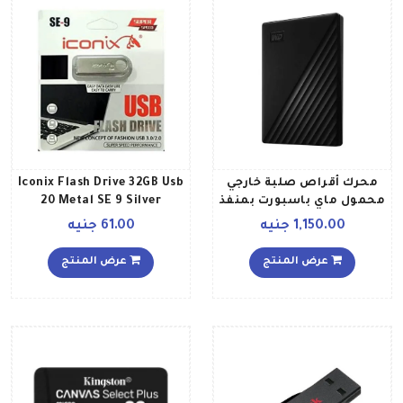
محرك أقراص صلبة خارجي
Iconix Flash Drive 32GB Usb
محمول ماي باسبورت بمنفذ
20 Metal SE 9 Silver
30 2 تيرابايت
1,150.00 جنيه
61.00 جنيه
عرض المنتج
عرض المنتج