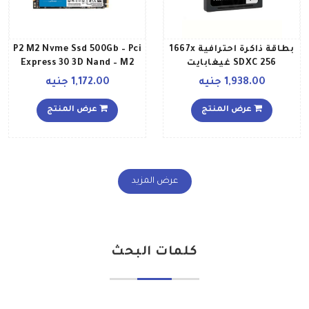
بطاقة ذاكرة احترافية 1667x
P2 M2 Nvme Ssd 500Gb – Pci
SDXC 256 غيغابايت
Express 30 3D Nand – M2
Internal Ssd 500 جيجابايت
1,938.00 جنيه
1,172.00 جنيه
عرض المنتج
عرض المنتج
عرض المزيد
كلمات البحث