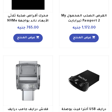
القرص الصلب المحمول My
محرك أقراص صلبة ثلاثي
Passport 2 تيرابايت
الأبعاد ناند بواجهة NVMe
PCIe طراز M2 250 جيجابايت
1,172.00 جنيه
765.00 جنيه
عرض المنتج
عرض المنتج
درايف USB ألترا فيت بوصلة
فلاش درايف جامب درايف