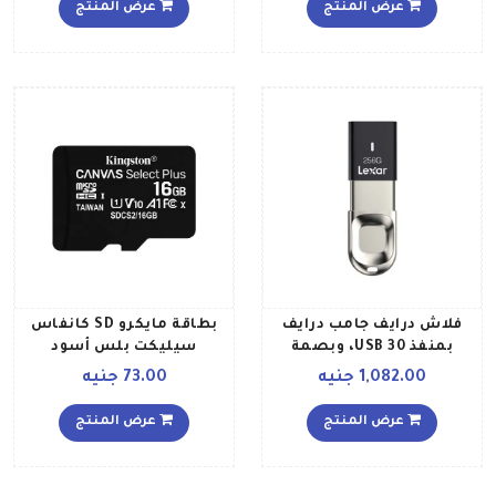
عرض المنتج
عرض المنتج
فلاش درايف جامب درايف
بطاقة مايكرو SD كانفاس
بمنفذ USB 30، وبصمة
سيليكت بلس أسود
الإصبع 64 غيغابايت
1,082.00 جنيه
73.00 جنيه
عرض المنتج
عرض المنتج