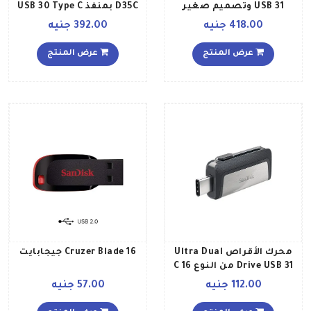
USB 31 وتصميم صغير
D35C بمنفذ USB 30 Type C
الحجم وسرعة عالية وتقنية
بسرعة 100 ميجابايتثانية،
418.00 جنيه
392.00 جنيه
التوصيل والتشغيل 256
وسعة 128 جيجابايت من
جيجابايت
ليكسار فضي
عرض المنتج
عرض المنتج
محرك الأقراص Ultra Dual
Cruzer Blade 16 جيجابايت
Drive USB 31 من النوع C 16
جيجابايت
112.00 جنيه
57.00 جنيه