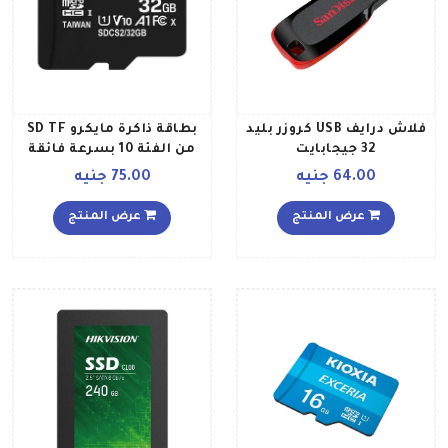
فلاش درايف USB كروزر بليد
بطاقة ذاكرة مايكرو SD TF
32 جيجابايت
من الفئة 10 بسرعة فائقة
من الدرجة الأولى 10
64.00 جنيه
75.00 جنيه
ميجابايت ثانية 32 جيجابايت
عرض المنتج
عرض المنتج