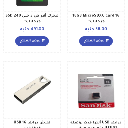
16GB MicroSDXC Card 16
محرك أقراص داخلي SSD 240
جيجابايت
جيجابايت
56.00 جنيه
491.00 جنيه
عرض المنتج
عرض المنتج
درايف USB ألترا فيت بوصلة
فلاش درايف USB 16