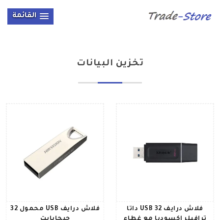
القائمة
تخزين البيانات
فلاش درايف USB 32 داتا
فلاش درايف USB محمول 32
ترافيلر إكسوديا مع غطاء
جيجابايت