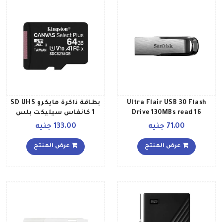
Ultra Flair USB 30 Flash
بطاقة ذاكرة مايكرو SD UHS
Drive 130MBs read 16
1 كانفاس سيليكت بلس
جيجابايت
أسود
71.00 جنيه
133.00 جنيه
عرض المنتج
عرض المنتج