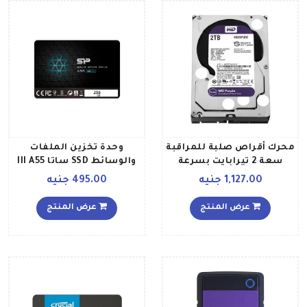
محرك أقراص صلبة للمراقبة
وحدة تخزين الملفات
سعة 2 تيرابايت بسرعة
والوسائط SSD ساتا III A55
5400 دورة في الدقيقة ومزود
256 جيجابايت
1,127.00 جنيه
495.00 جنيه
بناقل ساتا بسرعة 6 جيجابت
في الثانية وذاكرة مخفية
عرض المنتج
عرض المنتج
سعة 64 ميجابايت، مقاس
35 بوصات، لون بنفسجي
أرجواني متعدد الألوان