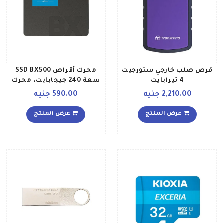
قرص صلب خارجي ستورجيت
محرك أقراص SSD BX500
4 تيرابايت
سعة 240 جيجابايت، محرك
أقراص SSD داخلي ساتا III
2,210.00 جنيه
590.00 جنيه
ثلاثي الأبعاد ناند فلاش
مقاس 25 بوصة 240
عرض المنتج
عرض المنتج
جيجابايت