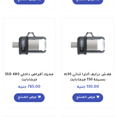
فلاش درايف ألترا ثنائي m30
محرك أقراص داخلي SSD 480
بسرعة 150 ميجابايت
جيجابايت
بالثانية 64 جيجابايت
130.00 جنيه
765.00 جنيه
عرض المنتج
عرض المنتج