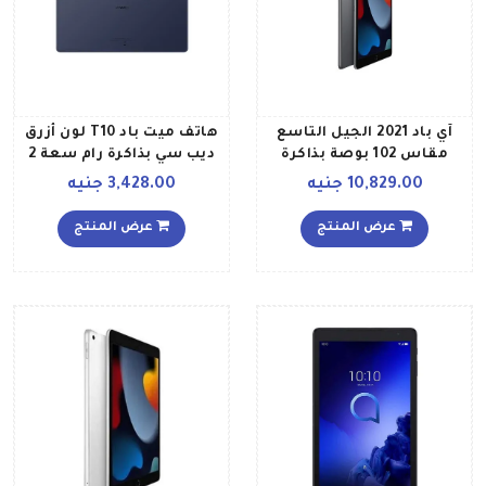
آي باد 2021 الجيل التاسع
هاتف ميت باد T10 لون أزرق
مقاس 102 بوصة بذاكرة
ديب سي بذاكرة رام سعة 2
داخلية 256 جيجابايت وتقنية
جيجابايت وذاكرة داخلية
10,829.00 جنيه
3,428.00 جنيه
واي فاي مع تطبيق فيس
سعة 32 جيجابايت ويدعم
تايم، بلون رمادي فلكي
تقنية LTE إصدار الشرق
عرض المنتج
عرض المنتج
إصدار عالمي
الأوسط