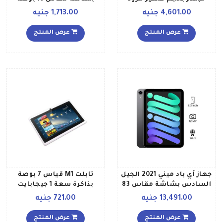
بقلم طراز PTH460K0B
وذاكرة داخلية سعة 32
4,601.00 جنيه
1,713.00 جنيه
جيجابايت وذاكرة رام سعة 2
جيجابايت ويدعم تقنية الواي
عرض المنتج
عرض المنتج
فاي
جهاز آي باد ميني 2021 الجيل
تابلت M1 قياس 7 بوصة
السادس بشاشة مقاس 83
بذاكرة سعة 1 جيجابايت
بوصات وذاكرة سعة 64
وذاكرة تخزين داخلية سعة 16
13,491.00 جنيه
721.00 جنيه
جيجابايت وخاصية الواي فاي
جيجابايت مع واي فاي،
ومزود بتطبيق فيس تايم
متعدد الالوان
عرض المنتج
عرض المنتج