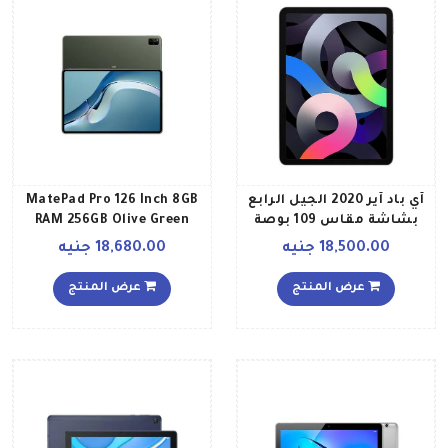
آي باد آير 2020 الجيل الرابع
MatePad Pro 126 Inch 8GB
بشاشة مقاس 109 بوصة
RAM 256GB Olive Green
وذاكرة داخلية سعة 256
Middle East Version
18,500.00 جنيه
18,680.00 جنيه
جيجابايت يدعم تقنية 4G
LTE ومزود بخاصية الواي
عرض المنتج
عرض المنتج
فاي وتطبيق فيس تايم، لون
رمادي فلكي نسخة الشرق
الأوسط