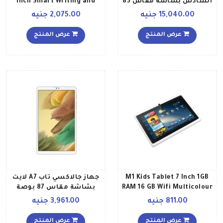
السادس بشاشة مقاس 83
inch Smart Writing and
بوصات وذاكرة داخلية سعة
Drawing Board for Mobile
15,040.00 جنيه
2,075.00 جنيه
64 جيجابايت يدعم تقنية
and Computer
الواي فاي وتقنية 5G ومزود
عرض المنتج
عرض المنتج
بتطبيق فيس تايم إصدار
عالمي، لون وردي
M1 Kids Tablet 7 Inch 1GB
جهاز جالاكسي تاب A7 لايت
RAM 16 GB Wifi Multicolour
بشاشة مقاس 87 بوصة
وذاكرة رام بسعة 3 جيجابايت
811.00 جنيه
3,961.00 جنيه
وذاكرة داخلية بسعة 32
جيجابايت ويدعم تقنية 4G
عرض المنتج
عرض المنتج