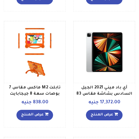
LTE إصدار الشرق الأوسط،
لون فضي
آي باد ميني 2021 الجيل
تابلت M2 ماكس مقاس 7
السادس بشاشة مقاس 83
بوصات سعة 8 جيجابايت
بوصات وذاكرة داخلية سعة
بذاكرة رام 1 جيجابايت يعمل
17,372.00 جنيه
838.00 جنيه
64 جيجابايت يدعم تقنية
بتقنية الواي فاي، لون
الواي فاي وتقنية 5G ومزود
برتقالي
عرض المنتج
عرض المنتج
بتطبيق فيس تايم إصدار
عالمي، لون رمادي فلكي