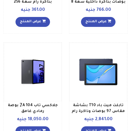
بوصات بذاكرة داخلية سعة 8
بذاكرة رام سعة 256
جيجابايت وذاكرة رام سعة 1
جيجابايت وذاكرة داخلية
766.00 جنيه
361.00 جنيه
جيجابايت ويدعم الاتصال
سعة 512 ميجابايت لون
بشبكة الواي فاي، لون وردي
أسود
عرض المنتج
عرض المنتج
فضي
تابلت ميت باد T10 بشاشة
جلاكسي تاب 7ِA 104 بوصة
مقاس 97 بوصات وذاكرة رام
رمادي غامق
2 جيجابايت وذاكرة داخلية 32
2,841.00 جنيه
18,050.00 جنيه
جيجابايت يدعم تقنية الواي
فاي، لون أزرق ديب سي