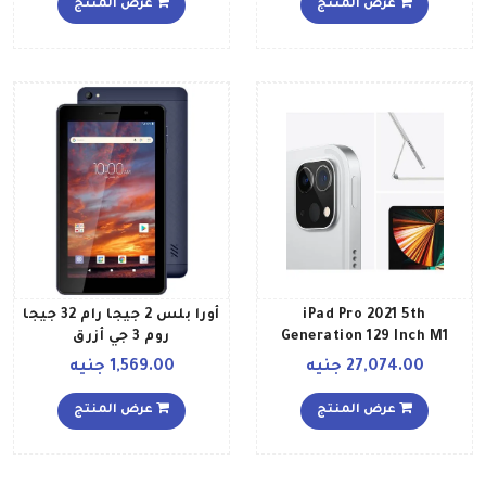
عرض المنتج
عرض المنتج
تطبيق فيس تايم بلون
رمادي سبيس نسخة الشرق
الأوسط
iPad Pro 2021 5th
أورا بلس 2 جيجا رام 32 جيجا
Generation 129 Inch M1
روم 3 جي أزرق
Chip 256GB Wi Fi Space
27,074.00 جنيه
1,569.00 جنيه
Gray with Facetime Middle
East Version
عرض المنتج
عرض المنتج