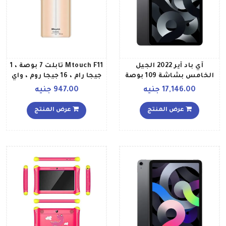
آي باد آير 2022 الجيل
Mtouch F11 تابلت 7 بوصة ، 1
الخامس بشاشة 109 بوصة
جيجا رام ، 16 جيجا روم ، واي
وذاكرة داخلية 256 جيجابايت
فاي ، شريحتين ذهبي
17,146.00 جنيه
947.00 جنيه
وخاصية الواي فاي بلون
رمادي فلكي إصدار عالمي
عرض المنتج
عرض المنتج