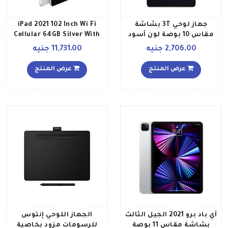
جهاز لوحي 3T بشاشة
iPad 2021 102 Inch Wi Fi
مقاس 10 بوصة لون أسود
Cellular 64GB Silver With
برايم بذاكرة رام سعة 2
Facetime International
2,706.00 جنيه
11,731.00 جنيه
جيجابايت وذاكرة داخلية
Version
سعة 16 جيجابايت ويدعم
عرض المنتج
عرض المنتج
تقنية 4G LTE الإصدار الدولي
آي باد برو 2021 الجيل الثالث
الجهاز اللوحي إنتوس
بشاشة مقاس 11 بوصة
للرسومات مزود بخاصية