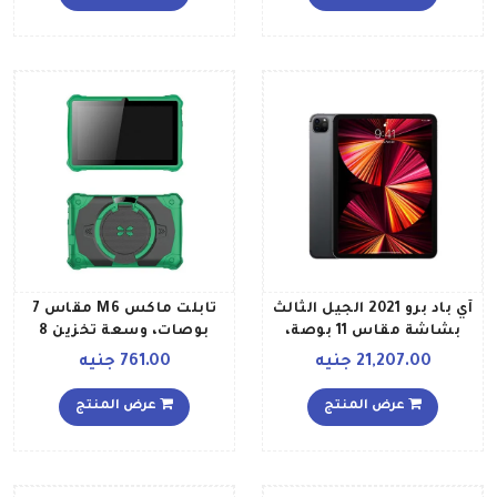
إصدار الشرق الأوسط، لون
رمادي فلكي
آي باد برو 2021 الجيل الثالث
تابلت ماكس M6 مقاس 7
بشاشة مقاس 11 بوصة،
بوصات، وسعة تخزين 8
ومعالج برقاقة M1، وذاكرة
جيجابايت، وذاكرة رام بسعة
21,207.00 جنيه
761.00 جنيه
داخلية سعة 128 جيجابايت،
1 جيجابايت مع واي فاي
ويدعم تقنية الواي فاي
متوفر بالألوان الأخضر
عرض المنتج
عرض المنتج
وتقنية 5G، مع تطبيق فيس
الأسود
تايم إصدار الشرق الأوسط
لون رمادي فلك