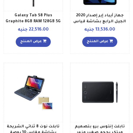
جهاز آيباد إير إصدار 2020
Galaxy Tab S8 Plus
الجيل الرابع بشاشة قياس
Graphite 8GB RAM 128GB 5G
109 بوصة وذاكرة داخلية
Middle East Version
13,536.00 جنيه
22,516.00 جنيه
سعة 64 جيجابايت يدعم
تقنية الواي فاي مع تطبيق
عرض المنتج
عرض المنتج
فيس تايم لون أزرق سماوي،
نسخة الشرق الأوسط
تابلت إنتوس برو بتصميم
تابلت نوت 8 ثنائي الشريحة
مبتكر بحجم صغير مزود
بشاشة مقاس 10 بوصة