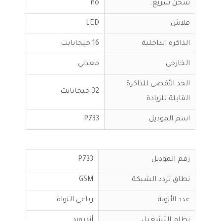
شحن سريع.
no
فلاش
LED
الذاكرة الداخلية
16 جيجابايت
الخارجي
معدني
الحد الأقصى للذاكرة
32 جيجابايت
القابلة للزيادة
اسم الموديل
P733
رقم الموديل
P733
نطاق تردد الشبكة
GSM
عدد الأنوية
رباعي النواة
نظام التشغيل
أندرويد