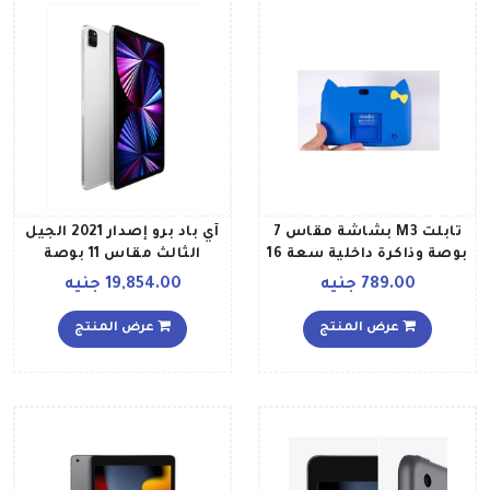
تابلت M3 بشاشة مقاس 7
آي باد برو إصدار 2021 الجيل
بوصة وذاكرة داخلية سعة 16
الثالث مقاس 11 بوصة
جيجابايت وذاكرة رام سعة 1
بشريحة معالج M1 وذاكرة
789.00 جنيه
19,854.00 جنيه
جيجابايت ويدعم تقنية الواي
داخلية 256 جيجابايت ويدعم
فاي، لون ازرق
تقنية واي فاي مع تطبيق
عرض المنتج
عرض المنتج
فيس تايم، بلون فضي
النسخة العالمية