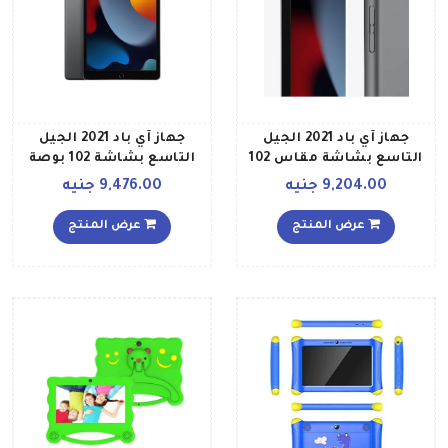
جهاز آي باد 2021 الجيل
جهاز آي باد 2021 الجيل
التاسع بشاشة مقاس 102
التاسع بشاشة 102 بوصة
بوصات وذاكرة سعة 64
وذاكرة داخلية 64 جيجابايت
9,204.00 جنيه
9,476.00 جنيه
جيجابايت وخاصية الواي فاي
يدعم تقنية الواي فاي
ومزود بتطبيق فيس تايم
وتقنية 4G LTE مع تطبيق
عرض المنتج
عرض المنتج
إصدار الشرق الأوسط، لون
فيس تايم بلون رمادي فلكي
رمادي فلكي
– نسخة الشرق الأوسط