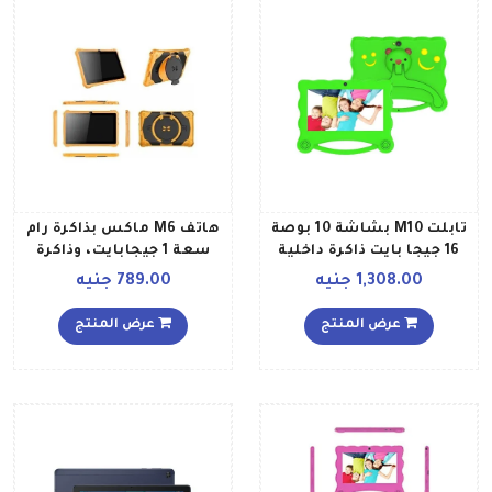
تابلت M10 بشاشة 10 بوصة
هاتف M6 ماكس بذاكرة رام
16 جيجا بايت ذاكرة داخلية
سعة 1 جيجابايت، وذاكرة
مع ذاكرة رام 1 جيجا بايت
داخلية سعة 8 جيجابايت،
1,308.00 جنيه
789.00 جنيه
اتصال واي فاي بلون ذهبي
ويدعم تقنية 3G، بلون أصفر
أسود
عرض المنتج
عرض المنتج