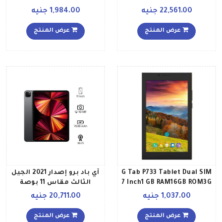
ورقاقة M1 وسعة تخزين 256
البلوتوث
22,561.00 جنيه
1,984.00 جنيه
جيجابايت وخاصية الواي فاي
يدعم تقنية 5G مع تطبيق
عرض المنتج
عرض المنتج
فيس تايم النسخة العالمية
لون فضي
G Tab P733 Tablet Dual SIM
آي باد برو إصدار 2021 الجيل
7 Inch1 GB RAM16GB ROM3G
الثالث مقاس 11 بوصة
Grey
بشريحة M1 وذاكرة داخلية
1,037.00 جنيه
20,711.00 جنيه
128 جيجابايت ويدعم تقنية
واي فاي مع تطبيق فيس
عرض المنتج
عرض المنتج