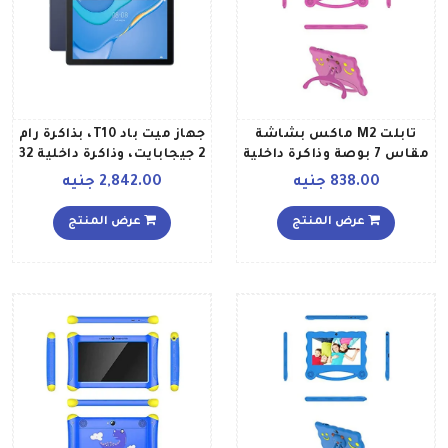
تابلت M2 ماكس بشاشة
جهاز ميت باد T10، بذاكرة رام
مقاس 7 بوصة وذاكرة داخلية
2 جيجابايت، وذاكرة داخلية 32
سعة 8 جيجابايت وذاكرة رام
جيجابايت، ويدعم تقنية 4G
838.00 جنيه
2,842.00 جنيه
سعة 1 جيجابايت ويدعم
LTE، بلون أزرق ديب سي
تقنية الواي فاي، لون أرجواني
إصدار الشرق الأوسط
عرض المنتج
عرض المنتج