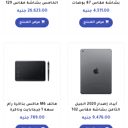
بشاشة مقاس 87 بوصات
الخامس بشاشة مقاس 129
وذاكرة رام سعة 3 جيجابايت
بوصة، ومعالج برقاقة M1،
4,511.00 جنيه
26,623.00 جنيه
وذاكرة داخلية سعة 32
وذاكرة داخلية سعة 256
جيجابايت ويدعم تقنية 4G
جيجابايت ويدعم تقنية الواي
عرض المنتج
عرض المنتج
LTE إصدار عالمي، لون رمادي
فاي وتقنية 5G، مع تطبيق
فيس تايم النسخة العالمية
لون رمادي فلكي
آيباد إصدار 2020 الجيل
هاتف M6 ماكس بذاكرة رام
الثامن بشاشة مقاس 102
سعة 1 جيجابايت وذاكرة
بوصة وذاكرة داخلية سعة 32
داخلية سعة 8 جيجابايت
9,476.00 جنيه
789.00 جنيه
جيجابايت وخاصية واي فاي
ويدعم تقنية 3G، بلونٍ أخضر
يدعم تقنية 4G LTE مع
أسود