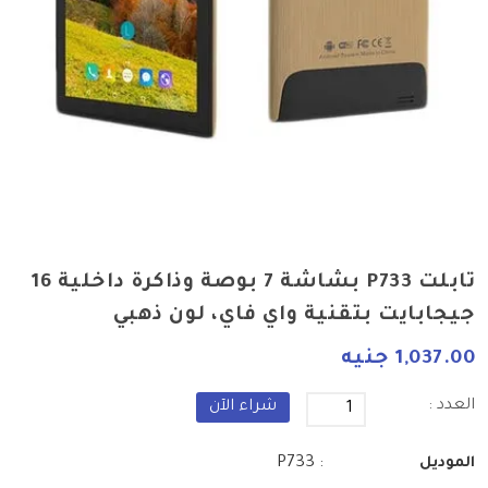
تابلت P733 بشاشة 7 بوصة وذاكرة داخلية 16
جيجابايت بتقنية واي فاي، لون ذهبي
1,037.00 جنيه
العدد :
شراء الآن
: P733
الموديل