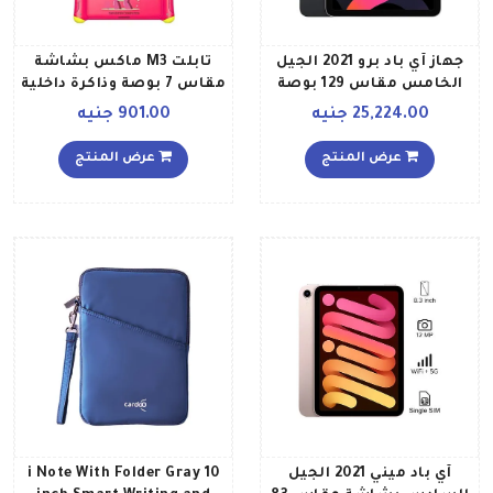
جهاز آي باد برو 2021 الجيل
تابلت M3 ماكس بشاشة
الخامس مقاس 129 بوصة
مقاس 7 بوصة وذاكرة داخلية
بشريحة M1 وذاكرة داخلية
سعة 16 جيجابايت وذاكرة رام
25,224.00 جنيه
901.00 جنيه
بسعة 128 جيجابايت ومُزود
سعة 1 جيجابايت ويدعم
بواي فاي وتطبيق فيس تايم
تقنية الواي فاي، لون أحمر
عرض المنتج
عرض المنتج
ويدعم تقنية 5G إصدار
وردي
الشرق الأوسط، بلون رمادي
فلكي
آي باد ميني 2021 الجيل
i Note With Folder Gray 10