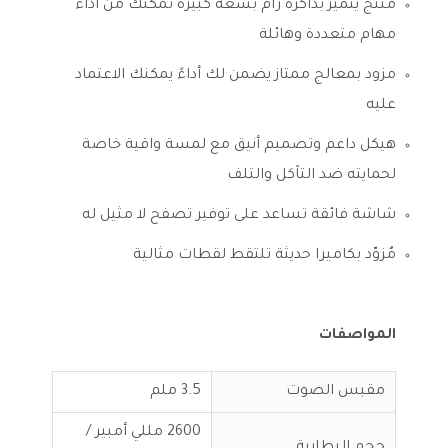
منتج يتميز بذاكرة رام بسعة كبيرة تمكنك من أداء
مهام متعددة وهائلة
مزود بمعالج ممتاز يضمن لك أداءً يمكنك الاعتماد
عليه
هيكل داعم وتصميم أنيق مع لمسة واقية خاصة
لحمايته ضد التآكل والتلف
شاشة فائقة تساعد على توفير تصفح لا مثيل له
مٌزوّد بكاميرا حديثة تلتقط لقطات مثالية
المواصفات
مقبس الصوت
3.5 ملم
2600 مللي أمبير /