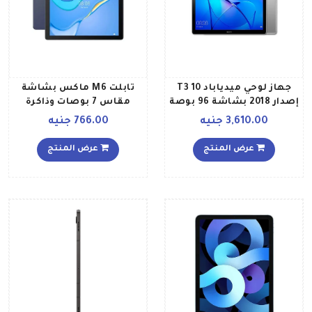
جهاز لوحي ميدياباد T3 10
تابلت M6 ماكس بشاشة
إصدار 2018 بشاشة 96 بوصة
مقاس 7 بوصات وذاكرة
وذاكرة داخلية 16 جيجابايت
داخلية سعة 8 جيجابايت
3,610.00 جنيه
766.00 جنيه
وذاكرة رام 2 جيجابايت، يدعم
وذاكرة رام سعة 1 جيجابايت
تقنية الواي فاي و تقنية 4G
وخاصية الاتصال بالواي فاي،
عرض المنتج
عرض المنتج
LTE، لون رمادي فلكي
لون أزرق ذهبي