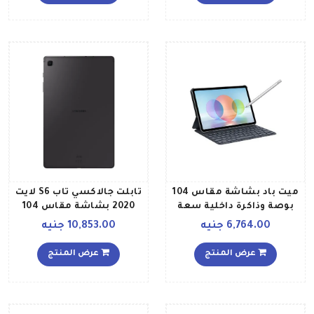
تايم، بلون رمادي فلكي
النسخة العالمية
ميت باد بشاشة مقاس 104
تابلت جالاكسي تاب S6 لايت
بوصة وذاكرة داخلية سعة
2020 بشاشة مقاس 104
128 جيجابايت وذاكرة رام
بوصات وذاكرة داخلية سعة
6,764.00 جنيه
10,853.00 جنيه
سعة 4 جيجابايت ونطاق
64 جيجابايت وذاكرة رام 4
تردد شبكة LTE ولوحة
جيجابايت ومزود بتقنيات
عرض المنتج
عرض المنتج
مفاتيح إصدار 2022، رمادي
الواي فاي و4G LTE، إصدار
غير لامع
عالمي لون رمادي أكسفورد