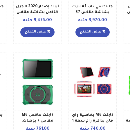
جيل
جالاكسي تاب A7 لايت
آيباد إصدار 2020 الجيل
س
بشاشة مقاس 87
الثامن بشاشة مقاس
بوصة يدعم تقنية 4G
102 بوصة وذاكرة داخلية
3,970.00 جنيه
9,476.00 جنيه
LTE بذاكرة رام 3
سعة 32 جيجابايت
جي
جيجابايت وذاكرة تخزين
وخاصية واي فاي يدعم
عرض المنتج
عرض المنتج
ية
32 جيجابايت بلون
تقنية 4G LTE مع
الواي فاي وتقنية 5G،
رمادي إصدار الشرق
تطبيق فيس تايم بلون
تاي
الأوسط
رمادي سبيس نسخة
نس
ط
الشرق الأوسط
تابلت M6 بخاصية واي
تابلت ماكس M6
 بوصة
فاي بذاكرة رام سعة 1
مقاس 7 بوصات،
اكرة داخلية سعة 8
جيجابايت وذاكرة داخلية
وسعة تخزين 8
740.00 جنيه
761.00 جنيه