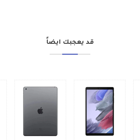
قد يعجبك ايضاً