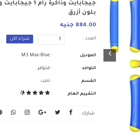
جيجابايت وذاكرة رام
بلون أزرق
884.00 جنيه
العدد :
شراء الآن
: M3 Max-Blue
الموديل
: متوفر
التواجد
:
القسم
تابلت
التقييم العام
:
شارك :