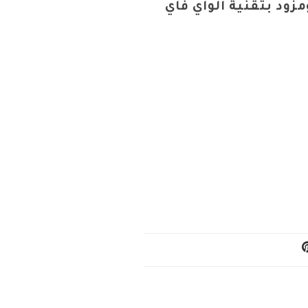
 1 جيجابايت ومزود بتقنية الواي فاي