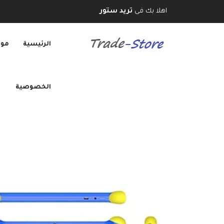
اهلا بك فى
تريد ستور
الرئيسية
موب
الخصوصية