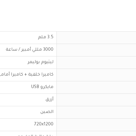
3.5 ملم
3000 مللي أمبير / ساعة
ليثيوم بوليمر
كاميرا خلفية + كاميرا أمامي
مايكرو USB
أزرق
الصين
720x1200