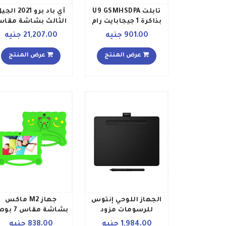
تابلت U9 GSMHSDPA
آي باد برو 2021 ال
بذاكرة 1 جيجابايت رام
الثالث بشاشة مقا
وذاكرة داخلية 16
11 بوصة، ومعالج
901.00 جنيه
21,207.00 جنيه
جيجابايت ثنائي
برقاقة M1، وذاكرة
الشريحة باللون الأحمر
داخلية سعة 128
عرض المنتج
عرض المنتج
جيجابايت، ويدعم تقن
مع تطبيق فيس تايم
إصدار الشرق الأوس
لون رمادي فلك
الجهاز اللوحي إنتوس
جهاز M2 ماكس
للرسومات مزود
بشاشة مقاس 7
بخاصية البلوتوث
وذ
1,984.00 جنيه
838.00 جنيه