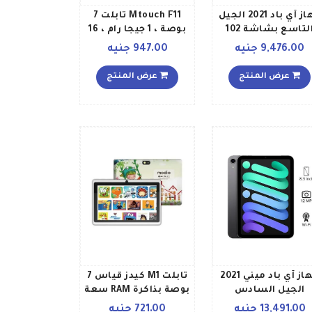
جهاز آي باد 2021 الجيل
Mtouch F11 تابلت 7
التاسع بشاشة 102
بوصة ، 1 جيجا رام ، 16
بوصة وذاكرة داخلية 64
جيجا روم ، واي فاي ،
9,476.00 جنيه
947.00 جنيه
جابايت يدعم تقنية
شريحتين أزرق
الواي فاي وتقنية 4G
عرض المنتج
عرض المنتج
LTE مع تطبيق فيس
م بلون رمادي فلكي –
خة الشرق الأوسط
جهاز آي باد ميني 2021
تابلت M1 كيدز قياس 7
الجيل السادس
بوصة بذاكرة RAM سعة
بشاشة مقاس 83
1 جيجابايت وذاكرة
13,491.00 جنيه
721.00 جنيه