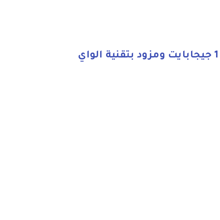
تابلت M3 ماكس مقاس 7 بوصة بذاكرة تخزين داخلية 16 جيجابايت وذاكرة رام 1 جيجابايت ومزود بتقنية الواي