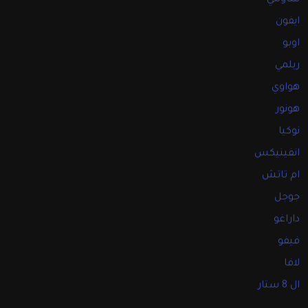
شاومي
ايفون
اوبو
ريلمي
هواوي
هونور
نوكيا
انفينيكس
ام تاتش
جوجل
داراغو
فيفو
لافا
ال 8 ستار