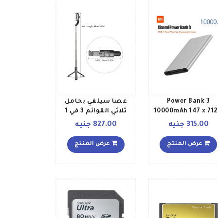
Power Bank 3
عصا سيلفي بحامل
10000mAh 147 x 712
ثلاثي القوائم 3 في 1
142سم Silver
أسود
315.00 جنيه
827.00 جنيه
عرض المنتج
عرض المنتج