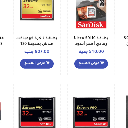
لقي SG 11
بطاقة Ultra SDHC
بطاقة ذاكرة كومباكت
فل
رمادي أحمر أسود
فلاش بسرعة 120
ميجابايتثانية بسرعة
540.00 جنيه
807.00 جنيه
كتابة 85 ميجابايتثانية
بوضع UDMA7 متعدد
عرض المنتج
عرض المنتج
الألوان