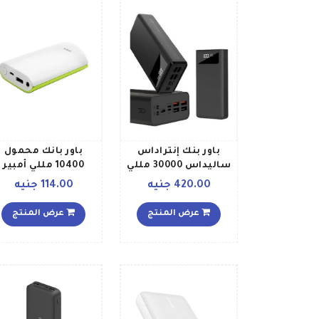
باور بنك إنتراداس
باور بانك محمول
ساليداس 30000 مللي
10400 مللي أمبير
أمبير ساعة أسود
ساعة أبيضأخضر
420.00 جنيه
114.00 جنيه
عرض المنتج
عرض المنتج