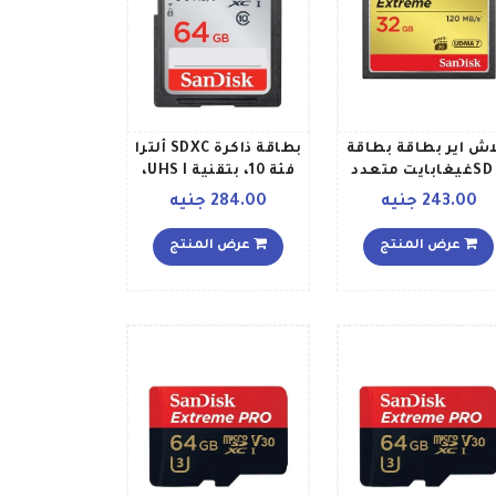
اش اير بطاقة بطاقة
بطاقة ذاكرة SDXC ألترا
SD 8غيغابايت متعدد
فئة 10، بتقنية UHS I،
الألوان
بسرعة تصل إلى 80
243.00 جنيه
284.00 جنيه
ميجابايتثانية 64
جيجابايت
عرض المنتج
عرض المنتج