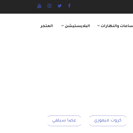
ساعات والنظارات
البلايستيشن
المتجر
كروت ميموري
عصا سيلفي