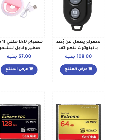
مصراع يعمل عن بُعد
مصباح LED ح
بالبلوتوث للهواتف
صغير وقابل للشحن
المحمولة أسود
لصور السيلفي وردي
108.00 جنيه
67.00 جنيه
عرض المنتج
عرض المنتج