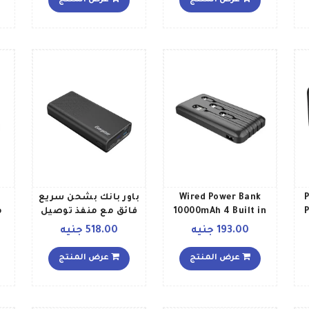
عرض المنتج
عرض المنتج
التي تعمل بنظام
أمبير ساعة أسود
أندرويد، شاشة LCD
رقمية، مخرج ثلاثي
ومخارج مزدوجة 20000
مللي أمبير ساعة أسود
P
Wired Power Bank
باور بانك بشحن سريع
P
10000mAh 4 Built in
فائق مع منفذ توصيل
Cables 10000 مللي
طاقة 30 لهواتف آيفون
193.00 جنيه
518.00 جنيه
M
أمبير ساعة Black
ومنفذ USB ذكي بقدرة
225 وات للأجهزة التي
عرض المنتج
عرض المنتج
د
تعمل بنظام أندرويد
وشاشة LCD رقمية
ومخرج ثلاثي ومخارج
ثنائية 20000 مللي