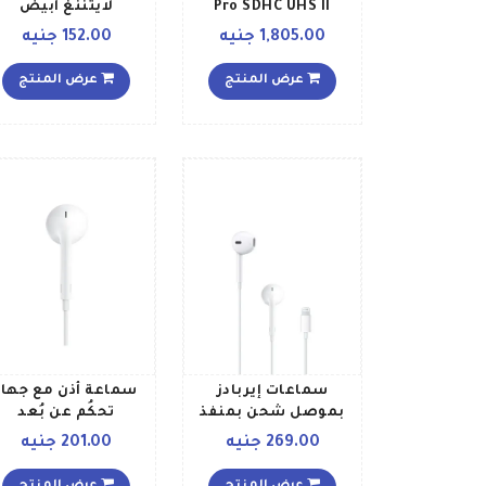
Pro SDHC UHS II
لايتننغ أبيض
متعدد الألوان
1,805.00 جنيه
152.00 جنيه
عرض المنتج
عرض المنتج
سماعات إيربادز
سماعة أُذن مع جهاز
بموصل شحن بمنفذ
تحكُم عن بُعد
Lightning أبيض
ومايكروفون أبيض
269.00 جنيه
201.00 جنيه