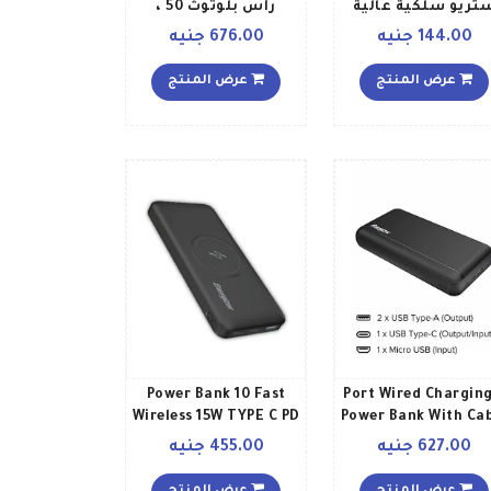
تريو سلكية عالية
رأس بلوتوث 50 ،
جودة مع ميكروفون
لاسلكية ، محمولة ،
144.00 جنيه
676.00 جنيه
قابلة للطي ، تدعم
بطاقة TF ، مع وظيفة
عرض المنتج
عرض المنتج
ANC لـ one fusion plus
Power Bank 10 Fast
3 Port Wired Chargin
Wireless 15W TYPE C PD
Power Bank With Ca
30000 مللي أمبير
20W USB A 18W Fast
627.00 جنيه
455.00 جنيه
ساعة أسود
Charging 10000 مللي
أمبير ساعة أسود