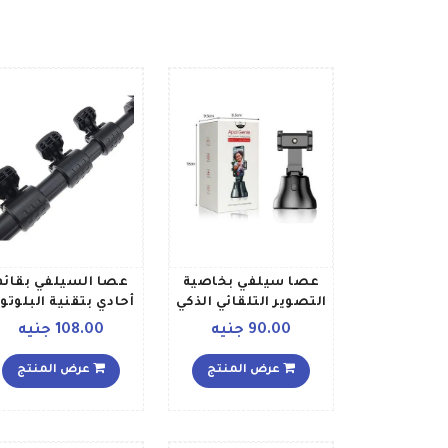
عصا سيلفي بخاصية
عصا السيلفي بقائم
التصوير التلقائي الذكي
أحادي بتقنية البلوتو
بزاوية 360 درجة أسود
أسود
90.00 جنيه
108.00 جنيه
عرض المنتج
عرض المنتج