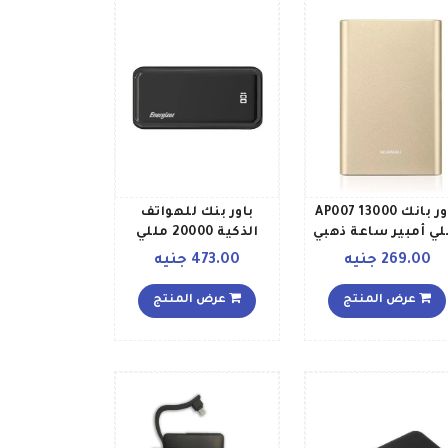
باور بانك AP007 13000
باور بنك للهواتف
لي أمبير ساعة ذهبي
الذكية 20000 مللي
أمبير ساعة أسود
269.00 جنيه
473.00 جنيه
عرض المنتج
عرض المنتج