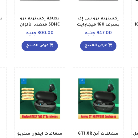
إكستريم برو سي إف
بطاقة إكستريم برو
1
بسرعة 160 ميجابايت
SDHC متعدد الألوان
بالثانية بسعة 32
947.00 جنيه
300.00 جنيه
جيجابايت، ضمان أداء
الفيديو 65، UDMA 7 32
عرض المنتج
عرض المنتج
جيجابايت
ل
سماعات أذن GT1 XR
سماعات ايفون ستريو