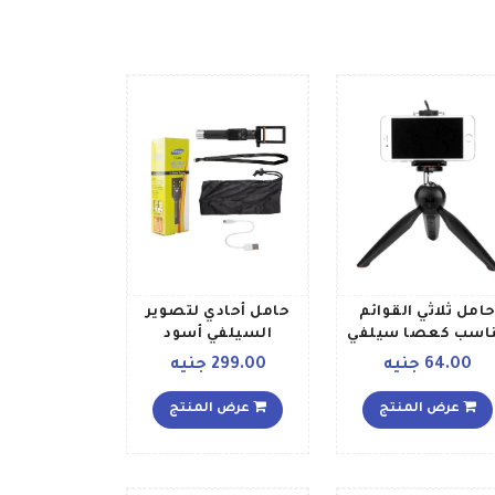
امل ثلاثي القوائم
حامل أحادي لتصوير
اسب كعصا سيلفي
السيلفي أسود
زود بحامل للهاتف
64.00 جنيه
299.00 جنيه
المحمول أسود
عرض المنتج
عرض المنتج