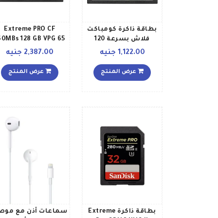
بطاقة ذاكرة كومباكت
Extreme PRO CF
فلاش بسرعة 120
60MBs 128 GB VPG 65
ميجابايتثانية بسرعة
UDMA 7 128 جيجابايت
1,122.00 جنيه
2,387.00 جنيه
كتابة 85 ميجابايتثانية
بوضع UDMA7 64
عرض المنتج
عرض المنتج
جيجابايت
بطاقة ذاكرة Extreme
سماعات أذن مع موص