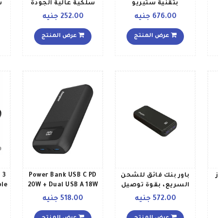
بتقنية ستيريو
سلكية عالية الجودة
س
لاسلكية حقيقية أسود
مع ميكروفون
ال
676.00 جنيه
252.00 جنيه
عرض المنتج
عرض المنتج
باور بنك فائق للشحن
Power Bank USB C PD
g
السريع، بقوة توصيل
20W + Dual USB A 18W
ble
30 لهواتف آيفون،
Output USB C Micro
572.00 جنيه
518.00 جنيه
ومزود بمنفذ USB ذكي
Input Ports and LCD
بقدرة 225 وات للأجهزة
Display 20000 مللي