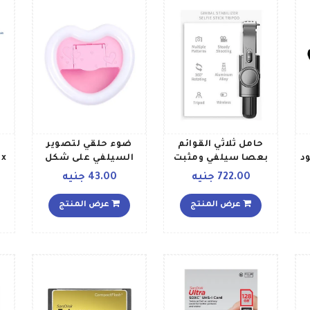
حامل ثلاثي القوائم
ضوء حلقي لتصوير
د
بعصا سيلفي ومثبت
السيلفي على شكل
 x
قفل جيمبال أسود
قلب وردي
722.00 جنيه
43.00 جنيه
عرض المنتج
عرض المنتج