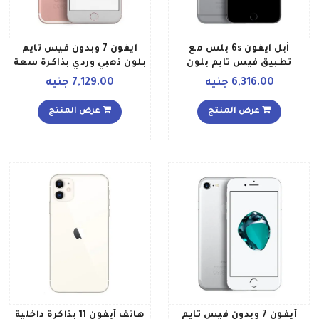
أبل آيفون 6s بلس مع
آيفون 7 وبدون فيس تايم
تطبيق فيس تايم بلون
بلون ذهبي وردي بذاكرة سعة
رمادي فلكي وذاكرة سعة 128
256 جيجابايت ومزود بخدمة
6,316.00 جنيه
7,129.00 جنيه
جيجابايت يدعم تقنية 4G
4G
LTE
عرض المنتج
عرض المنتج
آيفون 7 وبدون فيس تايم
هاتف آيفون 11 بذاكرة داخلية