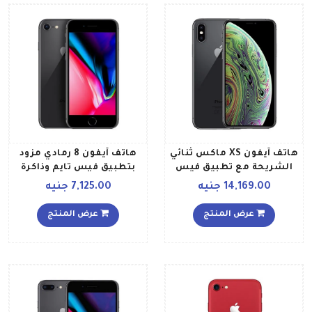
هاتف آيفون XS ماكس ثنائي
هاتف آيفون 8 رمادي مزود
الشريحة مع تطبيق فيس
بتطبيق فيس تايم وذاكرة
تايم لون رمادي فلكي وذاكرة
سعة 64 غيغابايت ويدعم
14,169.00 جنيه
7,125.00 جنيه
داخلية سعة 256 جيجابايت
تقنية 4G LTE
ومزود بتقنية 4G LTE
عرض المنتج
عرض المنتج