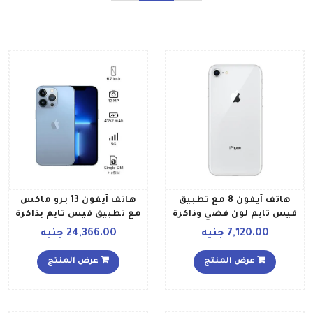
هاتف آيفون 8 مع تطبيق
هاتف آيفون 13 برو ماكس
فيس تايم لون فضي وذاكرة
مع تطبيق فيس تايم بذاكرة
داخلية سعة 64 غيغابايت
داخلية 128 جيجابايت وتقنية
7,120.00 جنيه
24,366.00 جنيه
ويدعم خاصية الجيل الرابع
5G بلون أزرق سييرا إصدار
LTE
الولايات المتحدة الأمريكية
عرض المنتج
عرض المنتج