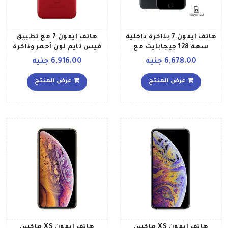
هاتف آيفون 7 بذاكرة داخلية
هاتف آيفون 7 مع تطبيق
سعة 128 جيجابايت مع
فيس تايم لون أحمر وذاكرة
تطبيق فيس تايم ويدعم
داخلية سعة 256 جيجابايت
6,678.00 جنيه
6,916.00 جنيه
تقنية 4G LTE، بلون أسود
وبتقنية 4G LTE
عرض المنتج
عرض المنتج
هاتف آيفون XS ماكس
هاتف آيفون XS ماكس