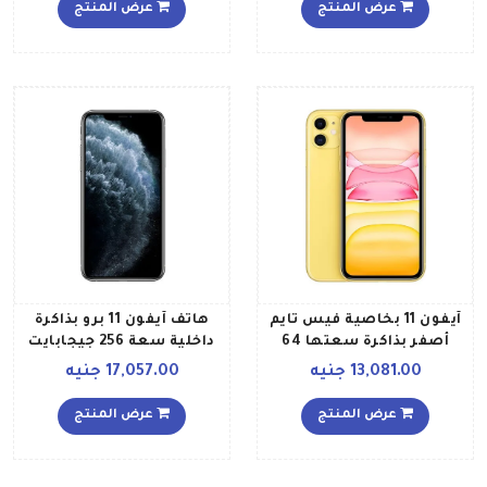
الجيل الرابع LTE
عرض المنتج
عرض المنتج
آيفون 11 بخاصية فيس تايم
هاتف آيفون 11 برو بذاكرة
أصفر بذاكرة سعتها 64
داخلية سعة 256 جيجابايت
جيجابايت يدعم تقنية 4G
ويدعم تقنية 4G LTE ويتميز
13,081.00 جنيه
17,057.00 جنيه
LTE النسخة العالمية
بمواصفات أمريكية ومزود
بتطبيق فيس تايم، لون
عرض المنتج
عرض المنتج
فضي