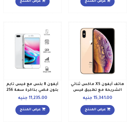
عرض المنتج
عرض المنتج
هاتف آيفون XS ماكس ثنائي
آيفون 8 بلس مع فيس تايم
الشريحة مع تطبيق فيس
بلون فضي بذاكرة سعة 256
تايم، لون ذهبي وذاكرة
جيجابايت ومزود بخدمة 4G
15,341.00 جنيه
11,235.00 جنيه
داخلية سعة 512 غيغابايت
إل تي إي
ويدعم خاصية الجيل الرابع
عرض المنتج
عرض المنتج
LTE