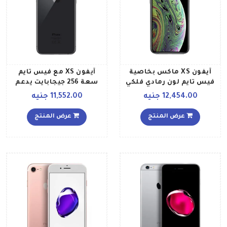
آيفون XS ماكس بخاصية
آيفون XS مع فيس تايم
فيس تايم لون رمادي فلكي
سعة 256 جيجابايت يدعم
سعة 64 جيجابايت يدعم
تقنية 4G LTE رمادي فلكي
12,454.00 جنيه
11,552.00 جنيه
خدمة 4G LTE مواصفات
دولية
عرض المنتج
عرض المنتج