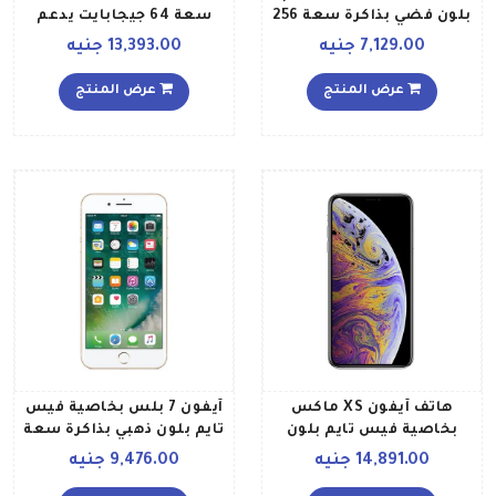
بلون فضي بذاكرة سعة 256
سعة 64 جيجابايت يدعم
جيجابايت ومزود بخدمة 4G
تقنية 4G LTE ويتميز
7,129.00 جنيه
13,393.00 جنيه
بمواصفات أمريكية ومزود
بتطبيق فيس تايم، لون
عرض المنتج
عرض المنتج
أبيض
هاتف آيفون XS ماكس
آيفون 7 بلس بخاصية فيس
بخاصية فيس تايم بلون
تايم بلون ذهبي بذاكرة سعة
فضي وذاكرة داخلية سعة
256 جيجابايت ومزود بخدمة
14,891.00 جنيه
9,476.00 جنيه
512 غيغابايت ويدعم خدمة
4G