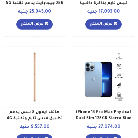
فيس تايم بذاكرة داخلية
256 جيجابايت يدعم تقنية 5G
سعة 256 جيجابايت يدعم
مع فيس تايم لون ذهبي
17,093.00 جنيه
25,945.00 جنيه
تقنية 4G LTE بلون رمادي
نسخة المملكة العربية
فلكي إصدار عالمي
السعودية
عرض المنتج
عرض المنتج
iPhone 13 Pro Max Physical
هاتف آيفون 8 بلس يدعم
Dual Sim 128GB Sierra Blue
تطبيق فيس تايم وتقنية 4G
5G With FaceTime
LTE بذاكرة داخلية 64
27,074.00 جنيه
9,557.00 جنيه
جيجابايت، لون ذهبي