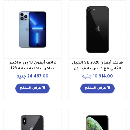
هاتف آيفون SE 2020 الجيل
هاتف آيفون 13 برو ماكس
الثاني مع فيس تايم، لون
بذاكرة داخلية سعة 128
أسود، بذاكرة رام 3 جيجابايت
جيجابايت ويدعم تقنية 5G
10,914.00 جنيه
24,467.00 جنيه
وذاكرة داخلية 64 جيجابايت
بلون أزرق سييرا مع تطبيق
ويدعم تقنية 4G LTE
فيس تايم إصدار الإمارات
عرض المنتج
عرض المنتج
العربية المتحدة