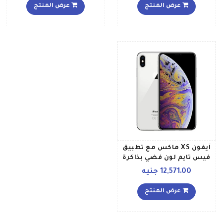
عرض المنتج
عرض المنتج
آيفون XS ماكس مع تطبيق
فيس تايم لون فضي بذاكرة
سعة 64 جيجابايت يدعم
12,571.00 جنيه
تقنية 4G LTE مواصفات
دولية
عرض المنتج