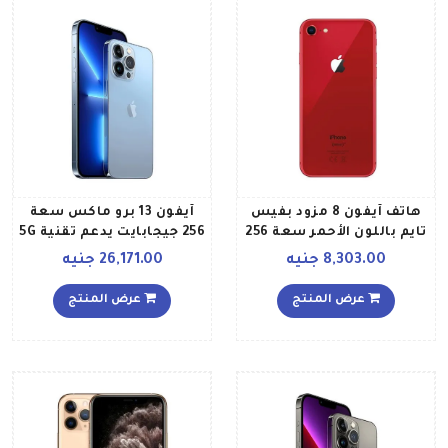
هاتف آيفون 8 مزود بفيس
آيفون 13 برو ماكس سعة
تايم باللون الأحمر سعة 256
256 جيجابايت يدعم تقنية 5G
جيجابايت وتقنية الجيل
مع فيس تايم لون أزرق
8,303.00 جنيه
26,171.00 جنيه
الرابع LTE
سييرا نسخة المملكة
العربية السعودية
عرض المنتج
عرض المنتج