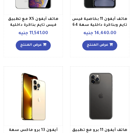
هاتف آيفون 11 بخاصية فيس
هاتف آيفون XS مع تطبيق
تايم وبذاكرة داخلية سعة 64
فيس تايم بذاكرة داخلية
جيجابايت يدعم تقنية 4G
سعة 256 جيجابايت ويدعم
14,440.00 جنيه
11,541.00 جنيه
LTE، لون أسود بالمواصفات
تقنية 4G LTE لون فضي
المصرية
عرض المنتج
عرض المنتج
هاتف آيفون 11 برو مع تطبيق
آيفون 13 برو ماكس سعة