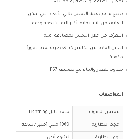
يعمل بالطاقة بواسطة رُقاقة A10
منتج يدعم تقنية اللمس ثلاثي الأبعاد التي تمكن
الهاتف من الاستجابة لأكثر النقرات خفة ودقة
التعرّف من خلال اللمس لمصادقة آمنة
الجيل القادم من الكاميرات العصرية تقدم صوراً
مذهلة
مقاوم للغبار والماء مع تصنيف IP67
المواصفات
مقبس الصوت
منفذ كابل Lightning
حجم البطارية
1960 مللي أمبير / ساعة
نوع البطارية
ليثيوم أيون