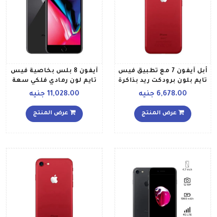
أبل آيفون 7 مع تطبيق فيس
آيفون 8 بلس بخاصية فيس
تايم بلون برودكت ريد بذاكرة
تايم لون رمادي فلكي سعة
سعة 128 جيجابايت ومزود
128 جيجابايت ويدعم تقنية
6,678.00 جنيه
11,028.00 جنيه
بتقنية 4G LTE
4G LTE بالمواصفات
المصرية
عرض المنتج
عرض المنتج