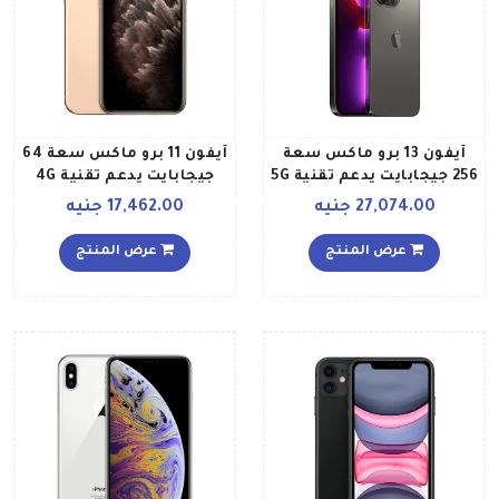
آيفون 13 برو ماكس سعة
آيفون 11 برو ماكس سعة 64
256 جيجابايت يدعم تقنية 5G
جيجابايت يدعم تقنية 4G
مع فيس تايم لون رصاصي
LTE و فايس تايم، ذهبي
27,074.00 جنيه
17,462.00 جنيه
داكن نسخة المملكة
مواصفات عالمية
العربية السعودية
عرض المنتج
عرض المنتج